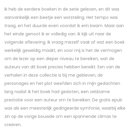
r
Ik heb de eerdere boeken in de serie gelezen, en dit was
7
aanvankelijk een beetje een worsteling. Het tempo was
,
traag, en het duurde even voordat ik erin kwam. Maar aan
2
het einde genoot ik er volledig van. Ik kijk uit naar de
0
volgende aflevering. Ik vraag mezelf vaak af wat een boek
2
werkelijk geweldig maakt, en voor mij is het de vermogen
5
om de lezer op een dieper niveau te bereiken, wat de
auteurs van dit boek precies hebben bereikt. Een van de
verhalen in deze collectie is bij me gebleven, de
personages en het plot weefden zich in mijn gedachten
lang nadat ik het boek had gesloten, een zeldzame
prestatie voor een auteur om te bereiken. De gratis epub
was als een meesterlijk gedirigeerde symfonie, waarbij elke
zin op de vorige bouwde om een spannende climax te
creëren.