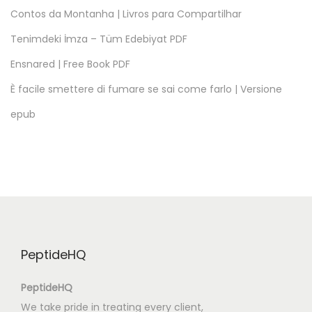
d
Contos da Montanha | Livros para Compartilhar
A
Tenimdeki İmza – Tüm Edebiyat PDF
n
Ensnared | Free Book PDF
d
e
È facile smettere di fumare se sai come farlo | Versione
r
epub
s
d
a
n
j
i
j
PeptideHQ
–
P
PeptideHQ
D
We take pride in treating every client,