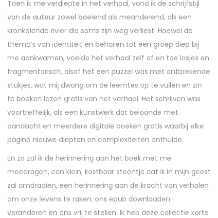
Toen ik me verdiepte in het verhaal, vond ik de schrijfstijl
van de auteur zowel boeiend als meanderend, als een
kronkelende rivier die soms zijn weg verliest. Hoewel de
thema’s van identiteit en behoren tot een groep diep bij
me aankwamen, voelde het verhaal zelf af en toe losjes en
fragmentarisch, alsof het een puzzel was met ontbrekende
stukjes, wat mij dwong om de leemtes op te vullen en zin
te boeken lezen gratis van het verhaal. Het schrijven was
voortreffelijk, als een kunstwerk dat beloonde met
aandacht en meerdere digitale boeken gratis waarbij elke
pagina nieuwe diepten en complexiteiten onthulde.
En zo zal ik de herinnering aan het boek met me
meedragen, een klein, kostbaar steentje dat ik in mijn geest
zal omdraaien, een herinnering aan de kracht van verhalen
om onze levens te raken, ons epub downloaden
veranderen en ons vrij te stellen. Ik heb deze collectie korte