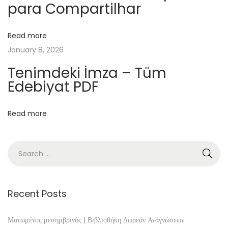
para Compartilhar
r
–
P
Read more
D
January 8, 2026
F
Tenimdeki İmza – Tüm
B
Edebiyat PDF
o
o
Read more
k
D
o
w
n
l
Recent Posts
o
a
Ματωμένος μεσημβρινός | Βιβλιοθήκη Δωρεάν Αναγνώσεων