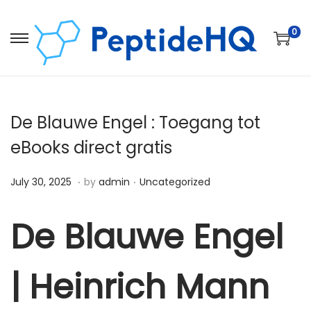
0
De Blauwe Engel : Toegang tot
eBooks direct gratis
.
.
Posted on
Posted in
D
July 30, 2025
by
admin
Uncategorized
e
c
De Blauwe Engel
e
m
| Heinrich Mann
b
e