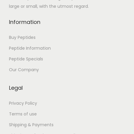
F
large or small, with the utmost regard.
L
E
Information
Z
E
Buy Peptides
N
Peptide Information
Peptide Specials
Our Company
Legal
Privacy Policy
Terms of use
Shipping & Payments