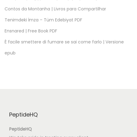
i
Contos da Montanha | Livros para Compartilhar
r
Tenimdeki İmza – Tüm Edebiyat PDF
e
Ensnared | Free Book PDF
c
t
È facile smettere di fumare se sai come farlo | Versione
g
epub
r
a
t
i
s
L
o
PeptideHQ
r
s
PeptideHQ
q