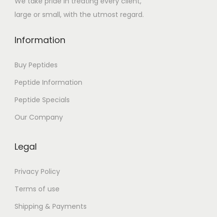
We take pride in treating every client,
u
large or small, with the utmost regard.
e
l
Information
e
s
Buy Peptides
d
Peptide Information
i
Peptide Specials
e
u
Our Company
x
f
Legal
a
i
Privacy Policy
s
Terms of use
a
Shipping & Payments
i