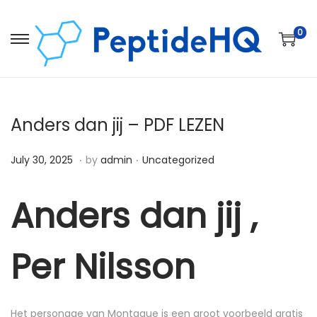
0
Anders dan jij – PDF LEZEN
.
.
Posted on
Posted in
D
July 30, 2025
by
admin
Uncategorized
e
c
Anders dan jij ,
e
m
Per Nilsson
b
e
r
Het personage van Montague is een groot voorbeeld gratis