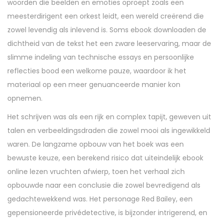
woorden die beelden en emoties oproept zoals een
meesterdirigent een orkest leidt, een wereld creërend die
zowel levendig als inlevend is. Soms ebook downloaden de
dichtheid van de tekst het een zware leeservaring, maar de
slimme indeling van technische essays en persoonlijke
reflecties bood een welkome pauze, waardoor ik het
materiaal op een meer genuanceerde manier kon
opnemen.
Het schrijven was als een rijk en complex tapijt, geweven uit
talen en verbeeldingsdraden die zowel mooi als ingewikkeld
waren. De langzame opbouw van het boek was een
bewuste keuze, een berekend risico dat uiteindelijk ebook
online lezen vruchten afwierp, toen het verhaal zich
opbouwde naar een conclusie die zowel bevredigend als
gedachtewekkend was. Het personage Red Bailey, een
gepensioneerde privédetective, is bijzonder intrigerend, en