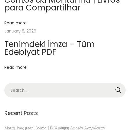
para Compartilhar
o
e
g
Read more
a
January 8, 2026
n
Tenimdeki İmza – Tüm
g
Edebiyat PDF
t
o
Read more
t
e
B
o
o
k
Recent Posts
s
d
Ματωμένος μεσημβρινός | Βιβλιοθήκη Δωρεάν Αναγνώσεων