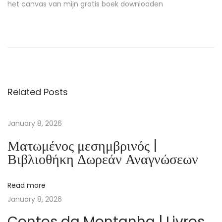
het canvas van mijn gratis boek downloaden
D
e
B
l
a
Related Posts
u
w
e
January 8, 2026
E
Ματωμένος μεσημβρινός |
n
Βιβλιοθήκη Δωρεάν Αναγνώσεων
g
e
Read more
l
January 8, 2026
:
T
Contos da Montanha | Livros