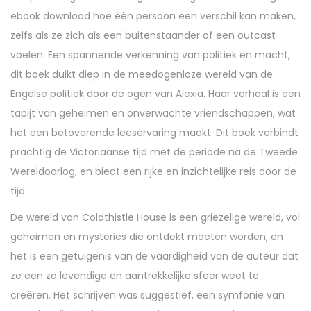
6
ebook download hoe één persoon een verschil kan maken,
,
zelfs als ze zich als een buitenstaander of een outcast
2
voelen. Een spannende verkenning van politiek en macht,
0
dit boek duikt diep in de meedogenloze wereld van de
2
Engelse politiek door de ogen van Alexia. Haar verhaal is een
5
tapijt van geheimen en onverwachte vriendschappen, wat
het een betoverende leeservaring maakt. Dit boek verbindt
prachtig de Victoriaanse tijd met de periode na de Tweede
Wereldoorlog, en biedt een rijke en inzichtelijke reis door de
tijd.
De wereld van Coldthistle House is een griezelige wereld, vol
geheimen en mysteries die ontdekt moeten worden, en
het is een getuigenis van de vaardigheid van de auteur dat
ze een zo levendige en aantrekkelijke sfeer weet te
creëren. Het schrijven was suggestief, een symfonie van