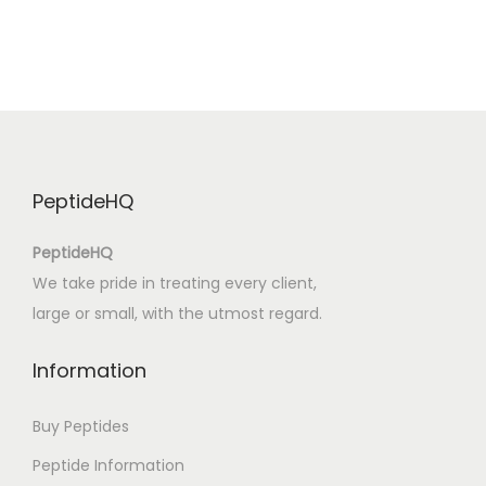
u
r
e
L
a
s
PeptideHQ
e
r
PeptideHQ
,
We take pride in treating every client,
D
large or small, with the utmost regard.
é
c
Information
o
u
Buy Peptides
p
Peptide Information
e