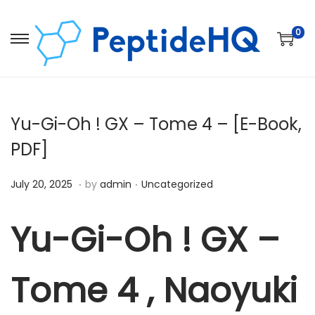
0
Yu-Gi-Oh ! GX – Tome 4 – [E-Book,
PDF]
.
.
Posted on
Posted in
D
July 20, 2025
by
admin
Uncategorized
e
c
Yu-Gi-Oh ! GX –
e
m
Tome 4 , Naoyuki
b
e