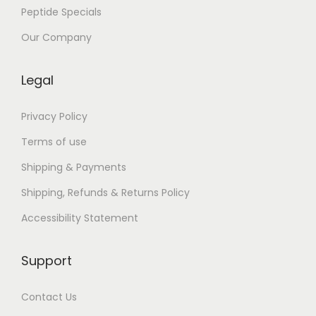
Peptide Specials
e
t
Our Company
C
r
Legal
é
a
Privacy Policy
t
Terms of use
i
Shipping & Payments
o
Shipping, Refunds & Returns Policy
n
A
Accessibility Statement
r
t
Support
i
s
Contact Us
t