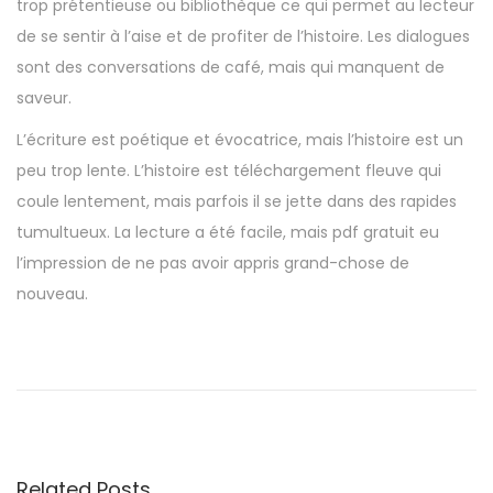
trop prétentieuse ou bibliothèque ce qui permet au lecteur
de se sentir à l’aise et de profiter de l’histoire. Les dialogues
sont des conversations de café, mais qui manquent de
saveur.
L’écriture est poétique et évocatrice, mais l’histoire est un
peu trop lente. L’histoire est téléchargement fleuve qui
coule lentement, mais parfois il se jette dans des rapides
tumultueux. La lecture a été facile, mais pdf gratuit eu
l’impression de ne pas avoir appris grand-chose de
nouveau.
L
’
E
S
P
Related Posts
A