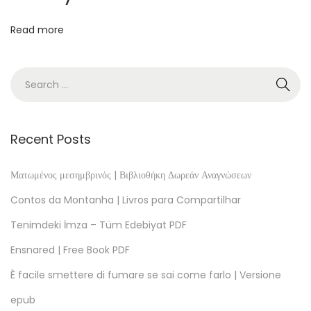
M
Read more
P
L
I
F
I
É
Recent Posts
2
0
Ματωμένος μεσημβρινός | Βιβλιοθήκη Δωρεάν Αναγνώσεων
2
Contos da Montanha | Livros para Compartilhar
6
Tenimdeki İmza – Tüm Edebiyat PDF
:
Ensnared | Free Book PDF
G
r
È facile smettere di fumare se sai come farlo | Versione
a
epub
v