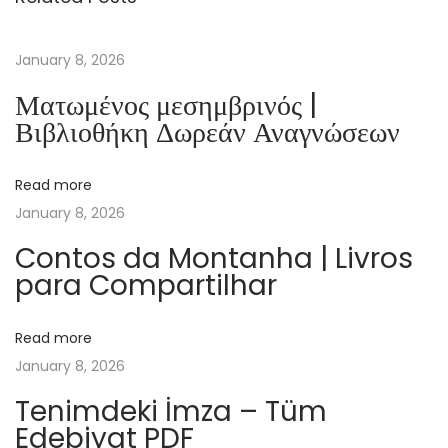
C
E
January 8, 2026
C
Ματωμένος μεσημβρινός |
R
Βιβλιοθήκη Δωρεάν Αναγνώσεων
É
A
Read more
T
January 8, 2026
I
F
Contos da Montanha | Livros
para Compartilhar
X
T
O
Read more
O
January 8, 2026
L
Tenimdeki İmza – Tüm
S
Edebiyat PDF
I