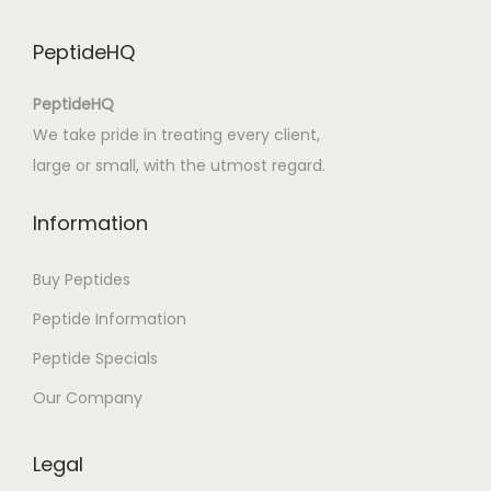
t
PeptideHQ
u
r
PeptideHQ
m
We take pride in treating every client,
h
large or small, with the utmost regard.
ö
h
Information
e
–
Buy Peptides
W
Peptide Information
u
Peptide Specials
t
h
Our Company
e
r
Legal
i