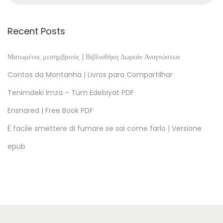
a
l
Recent Posts
i
a
Ματωμένος μεσημβρινός | Βιβλιοθήκη Δωρεάν Αναγνώσεων
n
Contos da Montanha | Livros para Compartilhar
a
Tenimdeki İmza – Tüm Edebiyat PDF
:
Ensnared | Free Book PDF
P
D
È facile smettere di fumare se sai come farlo | Versione
F
epub
L
i
b
r
i
S