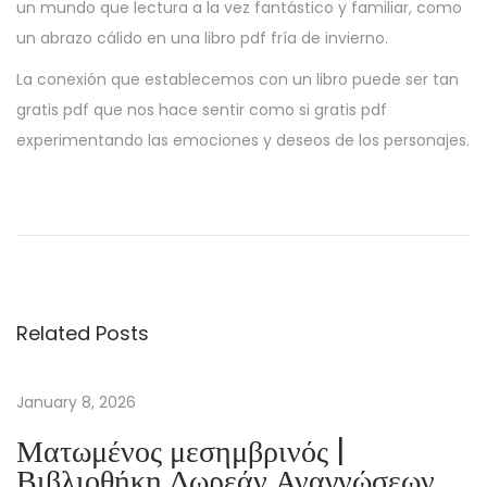
un mundo que lectura a la vez fantástico y familiar, como
un abrazo cálido en una libro pdf fría de invierno.
La conexión que establecemos con un libro puede ser tan
gratis pdf que nos hace sentir como si gratis pdf
experimentando las emociones y deseos de los personajes.
F
i
l
o
l
Related Posts
o
g
i
January 8, 2026
a
Ματωμένος μεσημβρινός |
d
Βιβλιοθήκη Δωρεάν Αναγνώσεων
e