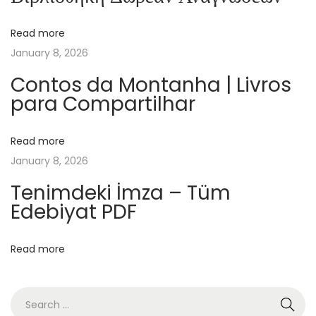
l
Read more
l
January 8, 2026
a
l
Contos da Montanha | Livros
para Compartilhar
e
t
t
Read more
e
January 8, 2026
r
Tenimdeki İmza – Tüm
a
Edebiyat PDF
t
u
Read more
r
a
i
t