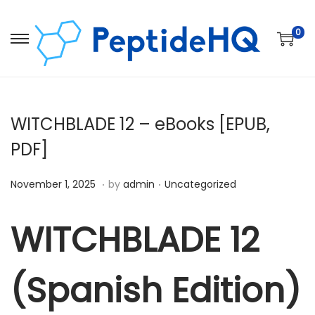
0
WITCHBLADE 12 – eBooks [EPUB,
PDF]
.
.
Posted on
Posted in
D
November 1, 2025
by
admin
Uncategorized
e
c
WITCHBLADE 12
e
m
(Spanish Edition)
b
e