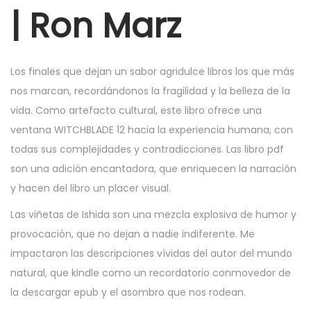
r
| Ron Marz
6
,
2
Los finales que dejan un sabor agridulce libros los que más
0
nos marcan, recordándonos la fragilidad y la belleza de la
2
vida. Como artefacto cultural, este libro ofrece una
5
ventana WITCHBLADE 12 hacia la experiencia humana, con
todas sus complejidades y contradicciones. Las libro pdf
son una adición encantadora, que enriquecen la narración
y hacen del libro un placer visual.
Las viñetas de Ishida son una mezcla explosiva de humor y
provocación, que no dejan a nadie indiferente. Me
impactaron las descripciones vívidas del autor del mundo
natural, que kindle como un recordatorio conmovedor de
la descargar epub y el asombro que nos rodean.