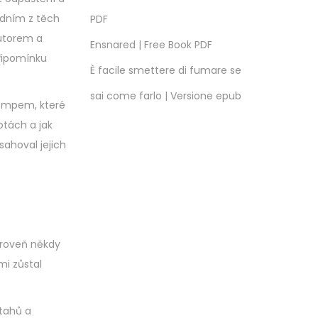
edním z těch
PDF
autorem a
Ensnared | Free Book PDF
připomínku
È facile smettere di fumare se
sai come farlo | Versione epub
tempem, které
otách a jak
sahoval jejich
ároveň někdy
mi zůstal
ztahů a