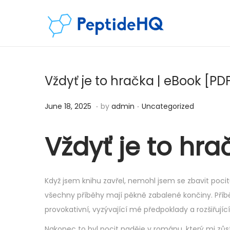
Vždyť je to hračka | eBook [PD
.
.
Posted on
Posted in
D
June 18, 2025
by
admin
Uncategorized
e
c
Vždyť je to hra
e
m
b
Když jsem knihu zavřel, nemohl jsem se zbavit pocit
e
všechny příběhy mají pěkně zabalené končiny. Pří
r
provokativní, vyzývající mé předpoklady a rozšiřujíc
6
Nakonec to byl pocit naděje v románu, který mi zůst