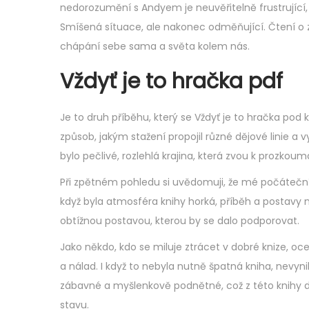
nedorozumění s Andyem je neuvěřitelně frustrující, 
Smíšená sítuace, ale nakonec odměňující. Čtení 
chápání sebe sama a světa kolem nás.
Vždyť je to hračka pdf
Je to druh příběhu, který se Vždyť je to hračka pod k
způsob, jakým stažení propojil různé dějové linie a 
bylo pečlivé, rozlehlá krajina, která zvou k prozkoum
Při zpětném pohledu si uvědomuji, že mé počáteční doj
když byla atmosféra knihy horká, příběh a postavy 
obtížnou postavou, kterou by se dalo podporovat.
Jako někdo, kdo se miluje ztrácet v dobré knize, o
a nálad. I když to nebyla nutně špatná kniha, nevynik
zábavné a myšlenkově podnětné, což z této knihy d
stavu.