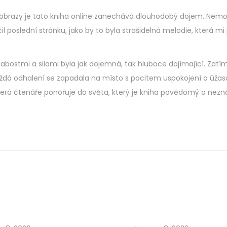
 obrazy je tato kniha online zanechává dlouhodobý dojem. Nemo
l poslední stránku, jako by to byla strašidelná melodie, která mi 
abostmi a silami byla jak dojemná, tak hluboce dojímající. Zatí
každá odhalení se zapadala na místo s pocitem uspokojení a úžasu
která čtenáře ponořuje do světa, který je kniha povědomý a nezn