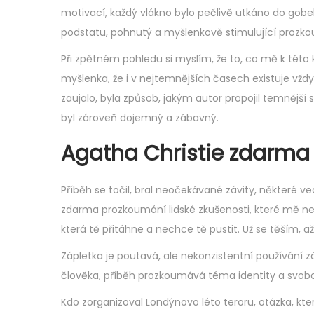
motivací, každý vlákno bylo pečlivě utkáno do gobelí
podstatu, pohnutý a myšlenkově stimulující prozko
Při zpětném pohledu si myslím, že to, co mě k této k
myšlenka, že i v nejtemnějších časech existuje vždy
zaujalo, byla způsob, jakým autor propojil temnější
byl zároveň dojemný a zábavný.
Agatha Christie zdarma
Příběh se točil, bral neočekávané závity, některé ved
zdarma​ prozkoumání lidské zkušenosti, které mě nec
která tě přitáhne a nechce tě pustit. Už se těším, a
Zápletka je poutavá, ale nekonzistentní používání z
člověka, příběh prozkoumává téma identity a svob
Kdo zorganizoval Londýnovo léto teroru, otázka, kt