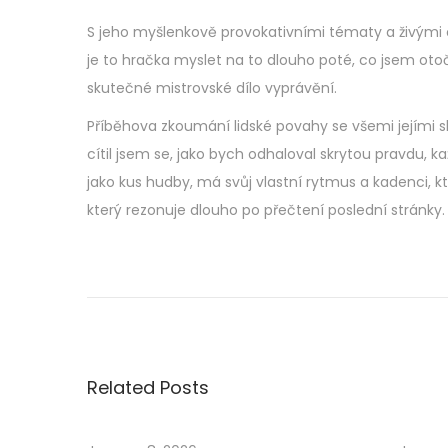
S jeho myšlenkově provokativními tématy a živými
je to hračka myslet na to dlouho poté, co jsem otoči
skutečné mistrovské dílo vyprávění.
Příběhova zkoumání lidské povahy se všemi jejími sl
cítil jsem se, jako bych odhaloval skrytou pravdu, 
jako kus hudby, má svůj vlastní rytmus a kadenci, 
který rezonuje dlouho po přečtení poslední stránky.
S
t
u
d
e
Related Posts
n
á
k