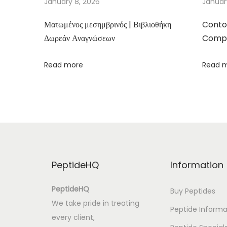
January 8, 2026
Januar
ů
Ματωμένος μεσημβρινός | Βιβλιοθήκη
Conto
ž
Δωρεάν Αναγνώσεων
Compa
e
–
Read more
Read 
(
P
D
F
,
E
P
PeptideHQ
Information
U
B
PeptideHQ
Buy Peptides
)
We take pride in treating
Peptide Informa
T
every client,
h