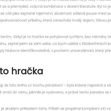
 se a přemýšlet, vzácná kombinace v dnešní literatuře. Byl to j
se cítil jako šeptané tajemství, důvěrnost sdílená pouze mezi 
jednoznačnost příběhu, která zanechala trvalý dojem, tíživou 
čtením, Vždyť je to hračka se pohyboval rychlým, bez námahy 
ihu, zeptal jsem se sám sebe, co bych udělal v Elizabethiných b
yly hluboce identifikovatelné, s pocitem univerzálnosti, který pře
 to hračka
, že tato kniha cz trochu paradoxní – byla krásně napsaná a z
 zmizí do větru, jakmile je vysloveno, a právě tento paradox se 
je skvělým příkladem toho. Příběh se proplétal komplexní sítí v