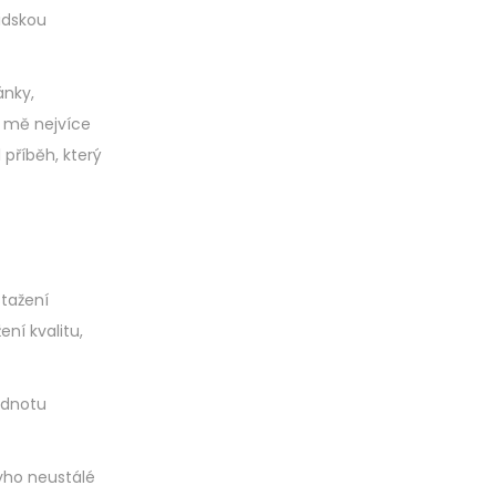
lidskou
ánky,
o mě nejvíce
 příběh, který
stažení
ní kvalitu,
odnotu
nyho neustálé