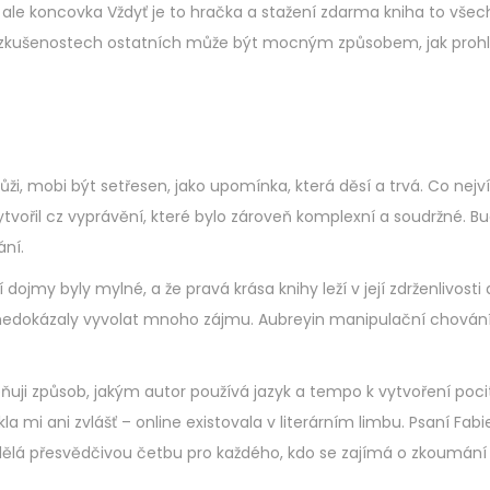
ale koncovka Vždyť je to hračka a stažení zdarma​ kniha to všec
o zkušenostech ostatních může být mocným způsobem, jak prohl
ůži, mobi být setřesen, jako upomínka, která děsí a trvá. Co nejví
vytvořil cz vyprávění, které bylo zároveň komplexní a soudržné. 
ání.
my byly mylné, a že pravá krása knihy leží v její zdrženlivosti a
nedokázaly vyvolat mnoho zájmu. Aubreyin manipulační chování j
ceňuji způsob, jakým autor používá jazyk a tempo k vytvoření poc
la mi ani zvlášť – online existovala v literárním limbu. Psaní Fab
ělá přesvědčivou četbu pro každého, kdo se zajímá o zkoumání 