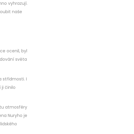
hno vyhrazují.
oubit naše
ce ocenil, byl
Budování světa
 střídmosti. I
i činilo
itu atmosféry
iena Nuryho je
lidského