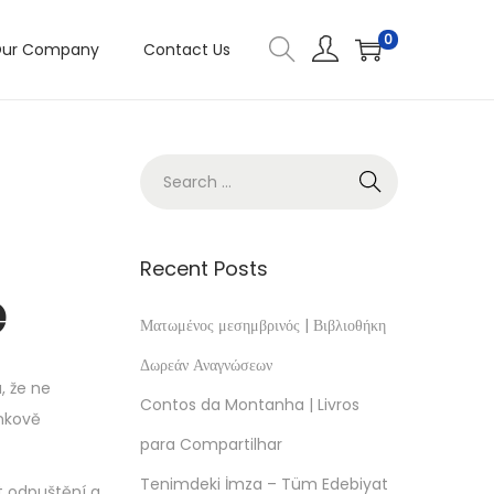
0
ur Company
Contact Us
Recent Posts
e
Ματωμένος μεσημβρινός | Βιβλιοθήκη
Δωρεάν Αναγνώσεων
, že ne
Contos da Montanha | Livros
nkově
para Compartilhar
Tenimdeki İmza – Tüm Edebiyat
t odpuštění a