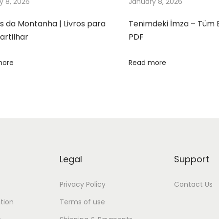
y 8, 2026
January 8, 2026
s da Montanha | Livros para
Tenimdeki İmza – Tüm 
rtilhar
PDF
more
Read more
Legal
Support
Privacy Policy
Contact Us
tion
Terms of use