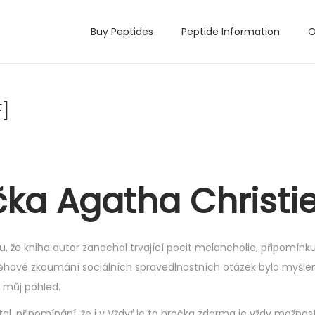
Buy Peptides
Peptide Information
O
F]
čka Agatha Christi
u, že kniha autor zanechal trvající pocit melancholie, připomínku
běhové zkoumání sociálních spravedlnostních otázek bylo myšle
í můj pohled.
al, připomínání, že i v Vždyť je to hračka zdarma je vždy možnos