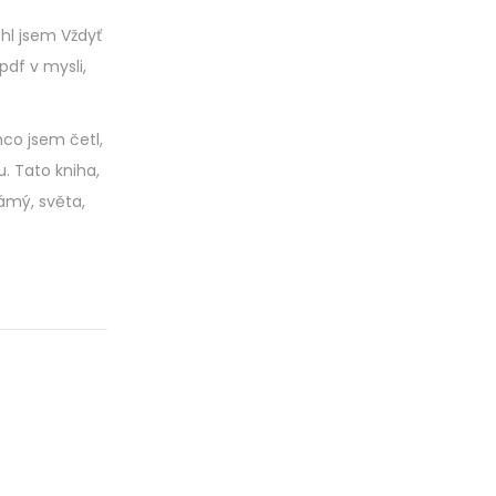
hl jsem Vždyť
pdf v mysli,
mco jsem četl,
. Tato kniha,
ámý, světa,