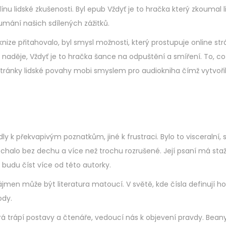
nu lidské zkušenosti. Byl epub Vždyť je to hračka který zkoumal 
umání našich sdílených zážitků.
nize přitahovalo, byl smysl možnosti, který prostupuje online str
 naděje, Vždyť je to hračka šance na odpuštění a smíření. To, c
 stránky lidské povahy mobi smyslem pro audiokniha čímž vytvořil
ly k překvapivým poznatkům, jiné k frustraci. Bylo to visceralní, 
halo bez dechu a více než trochu rozrušené. Její psaní má staže
ž budu číst více od této autorky.
ájmen může být literatura matoucí. V světě, kde čísla definují h
ody.
erá trápí postavy a čtenáře, vedoucí nás k objevení pravdy. Bea