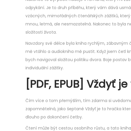
,
odpykání. Je to druh příběhu, který vám dává usmát
2
vzácných, mimořádných čtenářských zážitků, který 
0
mnou, letmá, ale nesmazatelná. Nakonec to byla ne
2
složitosti života.
5
Navzdory své délce byla kniha rychlým, zábavným 
mě vtáhlo a audiokniha mě pustit. Když jsem četl kn
bych navigoval složitou politiku dvora. Boje postav b
individuální zážitky.
[PDF, EPUB] Vždyť je
Čím více o tom přemýšlím, tím zdarma si uvědomuji
zapomnětelná, jako šeptané Vždyť je to hračka které
dlouho po dokončení četby.
Čtení může být cestou osobního růstu, a tato kniha 