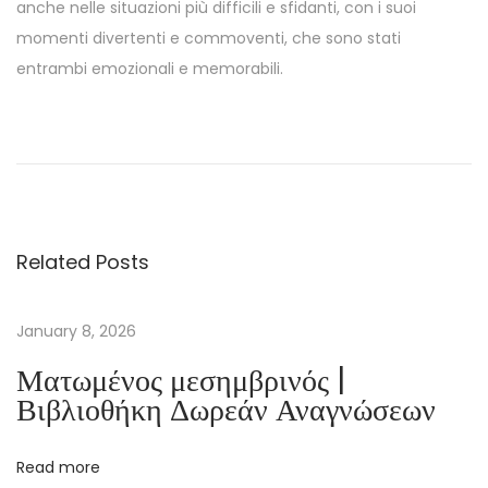
anche nelle situazioni più difficili e sfidanti, con i suoi
momenti divertenti e commoventi, che sono stati
entrambi emozionali e memorabili.
L
’
É
g
y
Related Posts
p
t
e
January 8, 2026
A
Ματωμένος μεσημβρινός |
n
Βιβλιοθήκη Δωρεάν Αναγνώσεων
c
i
Read more
e