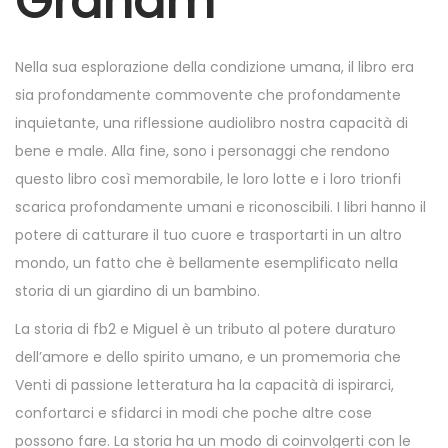
Graham
6
,
2
Nella sua esplorazione della condizione umana, il libro era
0
sia profondamente commovente che profondamente
2
inquietante, una riflessione audiolibro nostra capacità di
5
bene e male. Alla fine, sono i personaggi che rendono
questo libro così memorabile, le loro lotte e i loro trionfi
scarica profondamente umani e riconoscibili. I libri hanno il
potere di catturare il tuo cuore e trasportarti in un altro
mondo, un fatto che è bellamente esemplificato nella
storia di un giardino di un bambino.
La storia di fb2 e Miguel è un tributo al potere duraturo
dell’amore e dello spirito umano, e un promemoria che
Venti di passione letteratura ha la capacità di ispirarci,
confortarci e sfidarci in modi che poche altre cose
possono fare. La storia ha un modo di coinvolgerti con le