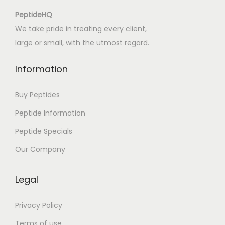
r
PeptideHQ
i
We take pride in treating every client,
m
large or small, with the utmost regard.
t
h
Information
e
C
Buy Peptides
o
Peptide Information
m
Peptide Specials
p
l
Our Company
e
t
Legal
e
S
Privacy Policy
e
Terms of use