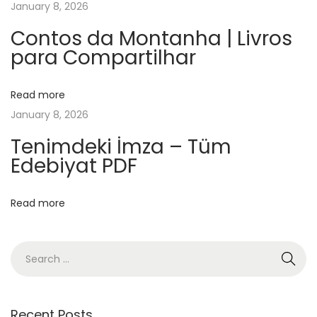
January 8, 2026
n
n
Contos da Montanha | Livros
para Compartilhar
e
a
u
Read more
J
January 8, 2026
o
Tenimdeki İmza – Tüm
u
Edebiyat PDF
r
l
Read more
e
J
o
u
r
|
Recent Posts