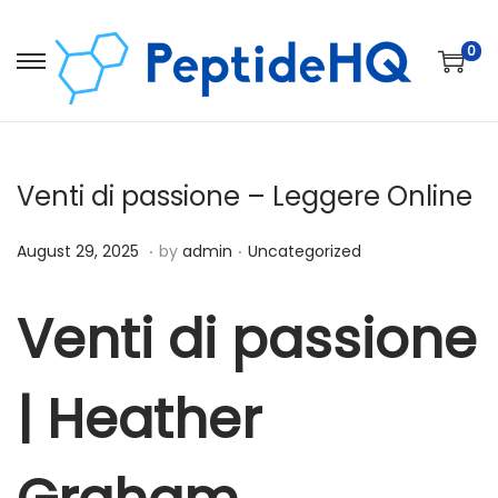
0
Venti di passione – Leggere Online
.
.
Posted on
Posted in
D
August 29, 2025
by
admin
Uncategorized
e
c
Venti di passione
e
m
| Heather
b
e
r