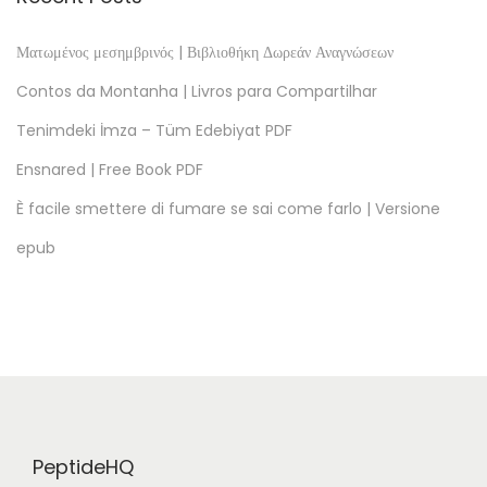
L
I
Ματωμένος μεσημβρινός | Βιβλιοθήκη Δωρεάν Αναγνώσεων
R
Contos da Montanha | Livros para Compartilhar
E
Tenimdeki İmza – Tüm Edebiyat PDF
P
Ensnared | Free Book PDF
D
F
È facile smettere di fumare se sai come farlo | Versione
S
epub
c
o
t
t
P
i
l
PeptideHQ
g