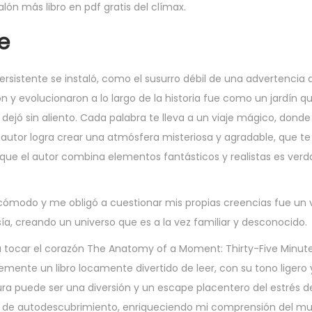
alón más libro en pdf gratis del clímax.
e​
ersistente se instaló, como el susurro débil de una advertencia
on y evolucionaron a lo largo de la historia fue como un jardín q
jó sin aliento. Cada palabra te lleva a un viaje mágico, donde 
El autor logra crear una atmósfera misteriosa y agradable, que 
n que el autor combina elementos fantásticos y realistas es ve
 incómodo y me obligó a cuestionar mis propias creencias fue un
asía, creando un universo que es a la vez familiar y desconocido.
ra tocar el corazón The Anatomy of a Moment: Thirty-Five Minutes
emente un libro locamente divertido de leer, con su tono ligero
tura puede ser una diversión y un escape placentero del estrés de
je de autodescubrimiento, enriqueciendo mi comprensión del mu