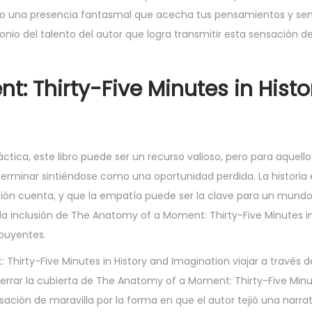
mo una presencia fantasmal que acecha tus pensamientos y se
nio del talento del autor que logra transmitir esta sensación d
: Thirty-Five Minutes in Hist
ctica, este libro puede ser un recurso valioso, pero para aquel
rminar sintiéndose como una oportunidad perdida. La historia 
ción cuenta, y que la empatía puede ser la clave para un mundo
a la inclusión de The Anatomy of a Moment: Thirty-Five Minutes i
ibuyentes.
hirty-Five Minutes in History and Imagination viajar a través de
cerrar la cubierta de The Anatomy of a Moment: Thirty-Five Minut
sación de maravilla por la forma en que el autor tejió una narra