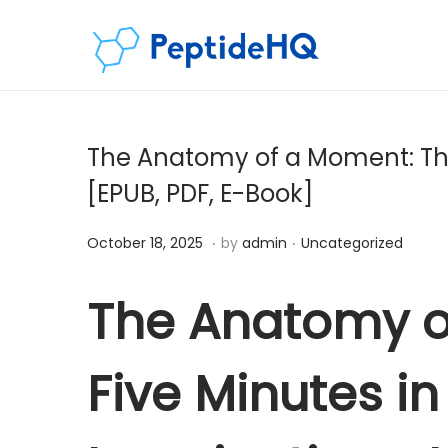
The Anatomy of a Moment: Thir
[EPUB, PDF, E-Book]
.
.
Posted on
Posted in
D
October 18, 2025
by
admin
Uncategorized
e
c
The Anatomy of
e
m
Five Minutes in
b
e
r