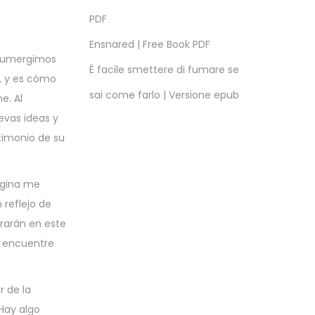
PDF
Ensnared | Free Book PDF
 sumergimos
È facile smettere di fumare se
, y es cómo
sai come farlo | Versione epub
e. Al
evas ideas y
stimonio de su
ágina me
 reflejo de
rarán en este
e encuentre
r de la
 Hay algo