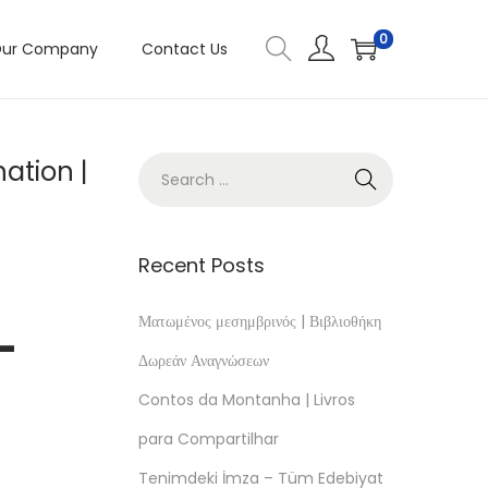
0
ur Company
Contact Us
ation |
Recent Posts
Ματωμένος μεσημβρινός | Βιβλιοθήκη
-
Δωρεάν Αναγνώσεων
Contos da Montanha | Livros
para Compartilhar
Tenimdeki İmza – Tüm Edebiyat