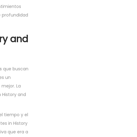
ntimientos
e profundidad
ory and
los que buscan
es un
 mejor. La
n History and
l tiempo y el
es in History
tiva que era a