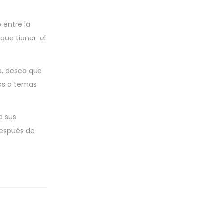
 entre la
 que tienen el
va, deseo que
sas a temas
o sus
después de