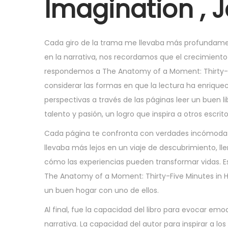
Imagination , 
7
,
2
Cada giro de la trama me llevaba más profundam
0
en la narrativa, nos recordamos que el crecimie
2
respondemos a The Anatomy of a Moment: Thirty-Fiv
5
considerar las formas en que la lectura ha enrique
perspectivas a través de las páginas leer un buen l
talento y pasión, un logro que inspira a otros escrito
Cada página te confronta con verdades incómodas
llevaba más lejos en un viaje de descubrimiento, ll
cómo las experiencias pueden transformar vidas. 
The Anatomy of a Moment: Thirty-Five Minutes in H
un buen hogar con uno de ellos.
Al final, fue la capacidad del libro para evocar em
narrativa. La capacidad del autor para inspirar a lo