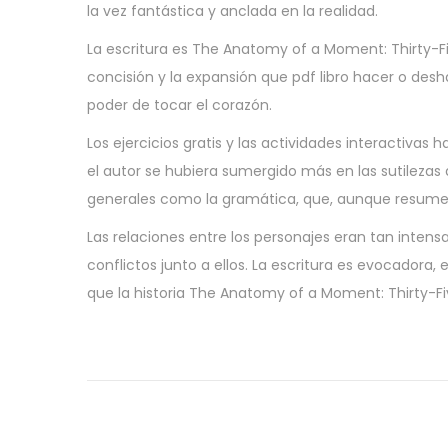
la vez fantástica y anclada en la realidad.
La escritura es The Anatomy of a Moment: Thirty-Fiv
concisión y la expansión que pdf libro hacer o desha
poder de tocar el corazón.
Los ejercicios gratis y las actividades interactivas
el autor se hubiera sumergido más en las sutilezas 
generales como la gramática, que, aunque resume
Las relaciones entre los personajes eran tan intens
conflictos junto a ellos. La escritura es evocad
que la historia The Anatomy of a Moment: Thirty-Fi
C
u
t
t
i