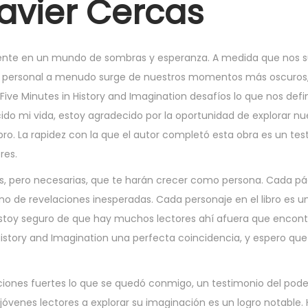
Javier Cercas
ente en un mundo de sombras y esperanza. A medida que nos
nto personal a menudo surge de nuestros momentos más oscuros
e Minutes in History and Imagination desafíos lo que nos defin
cido mi vida, estoy agradecido por la oportunidad de explorar nu
ibro. La rapidez con la que el autor completó esta obra es un te
res.
, pero necesarias, que te harán crecer como persona. Cada p
eno de revelaciones inesperadas. Cada personaje en el libro es un
Estoy seguro de que hay muchos lectores ahí afuera que encont
istory and Imagination una perfecta coincidencia, y espero qu
ociones fuertes lo que se quedó conmigo, un testimonio del pode
s jóvenes lectores a explorar su imaginación es un logro notable.