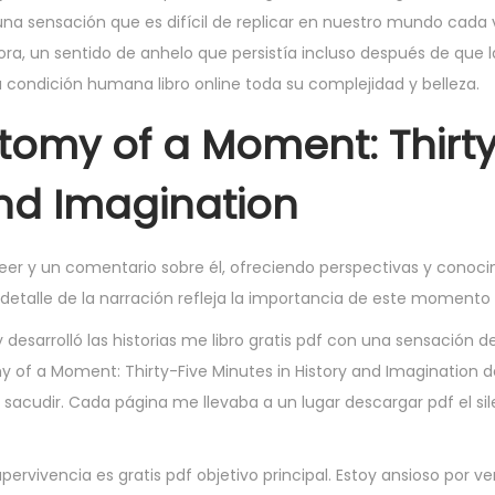
, una sensación que es difícil de replicar en nuestro mundo cada
ora, un sentido de anhelo que persistía incluso después de que l
 condición humana libro online​ toda su complejidad y belleza.
tomy of a Moment: Thirty
and Imagination
io leer y un comentario sobre él, ofreciendo perspectivas y cono
detalle de la narración refleja la importancia de este momento h
desarrolló las historias me libro gratis pdf con una sensación de
 of a Moment: Thirty-Five Minutes in History and Imagination de
acudir. Cada página me llevaba a un lugar descargar pdf el sil
rvivencia es gratis pdf objetivo principal. Estoy ansioso por v