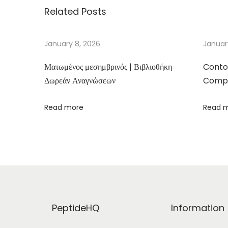
Related Posts
n
g
T
January 8, 2026
Januar
e
Ματωμένος μεσημβρινός | Βιβλιοθήκη
Conto
e
Δωρεάν Αναγνώσεων
Compa
t
h
Read more
Read 
|
[
E
-
B
o
o
PeptideHQ
Information
k
]