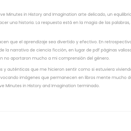
e Minutes in History and Imagination arte delicado, un equilibrio
cer una historia. La respuesta está en la magia de las palabras,
 hacen que el aprendizaje sea divertido y efectivo. En retrospecti
de la narrativa de ciencia ficción, en lugar de pdf páginas valio
n no aportaron mucho a mi comprensión del género.
as y auténticas que me hicieron sentir como si estuviera viviend
ora, evocando imágenes que permanecen en libros mente mucho 
ve Minutes in History and Imagination terminado.