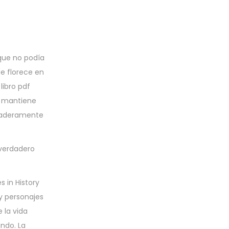
 que no podía
ue florece en
libro pdf
te mantiene
rdaderamente
 verdadero
 in History
 y personajes
 la vida
ndo. La