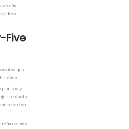
 vez más
a última
-Five
cimientos que
istórico.
 plenitud y
jó sin aliento
encio era tan
er más de esta