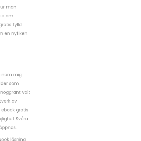
 Hur man
lse om
atis fylld
om en nyfiken
t inom mig
ilder som
 noggrant valt
tverk av
 ebook gratis
jlighet Svåra
 öppnas.
book läsning