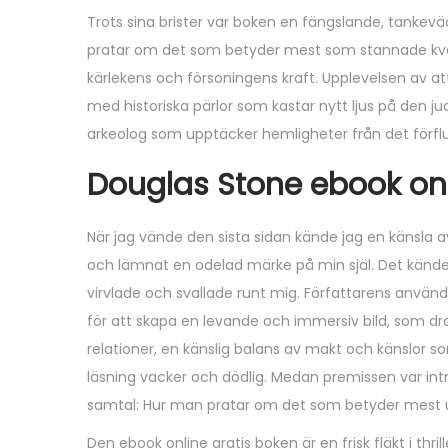
Trots sina brister var boken en fängslande, tanke
pratar om det som betyder mest som stannade kvar
kärlekens och försoningens kraft. Upplevelsen av att
med historiska pärlor som kastar nytt ljus på den 
arkeolog som upptäcker hemligheter från det förfl
Douglas Stone ebook onli
När jag vände den sista sidan kände jag en känsla 
och lämnat en odelad märke på min själ. Det kändes 
virvlade och svallade runt mig. Författarens använ
för att skapa en levande och immersiv bild, som drar
relationer, en känslig balans av makt och känslor 
läsning vacker och dödlig. Medan premissen var in
samtal: Hur man pratar om det som betyder mest u
Den ebook online gratis boken är en frisk fläkt i th