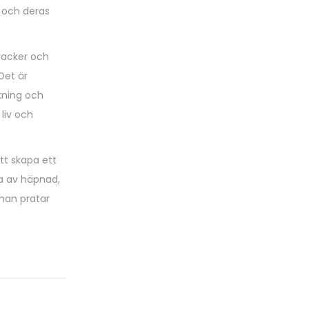
a och deras
vacker och
 Det är
kning och
 liv och
tt skapa ett
a av häpnad,
man pratar