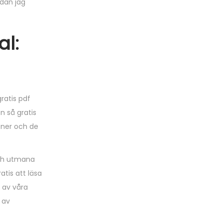
dan jag
al:
ratis pdf
n så gratis
oner och de
och utmana
tis att läsa
 av våra
 av