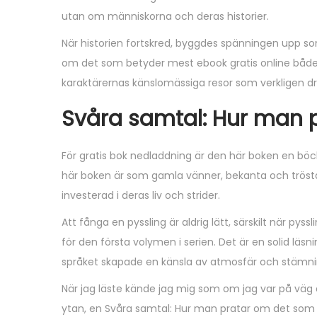
utan om människorna och deras historier.
När historien fortskred, byggdes spänningen upp s
om det som betyder mest ebook gratis online både 
karaktärernas känslomässiga resor som verkligen dr
Svåra samtal: Hur man 
För gratis bok nedladdning är den här boken en böc
här boken är som gamla vänner, bekanta och tröstande
investerad i deras liv och strider.
Att fånga en pyssling är aldrig lätt, särskilt när py
för den första volymen i serien. Det är en solid l
språket skapade en känsla av atmosfär och stämning
När jag läste kände jag mig som om jag var på väg 
ytan, en Svåra samtal: Hur man pratar om det so