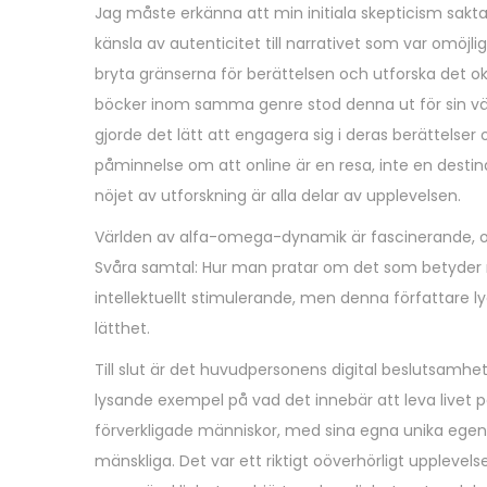
Jag måste erkänna att min initiala skepticism sakt
6
känsla av autenticitet till narrativet som var omöjlig
,
bryta gränserna för berättelsen och utforska det okän
2
böcker inom samma genre stod denna ut för sin välu
0
gjorde det lätt att engagera sig i deras berättelse
2
påminnelse om att online är en resa, inte en desti
5
nöjet av utforskning är alla delar av upplevelsen.
Världen av alfa-omega-dynamik är fascinerande, oc
Svåra samtal: Hur man pratar om det som betyder
intellektuellt stimulerande, men denna författare ly
lätthet.
Till slut är det huvudpersonens digital beslutsamhe
lysande exempel på vad det innebär att leva livet på
förverkligade människor, med sina egna unika egenhe
mänskliga. Det var ett riktigt oöverhörligt upplevel