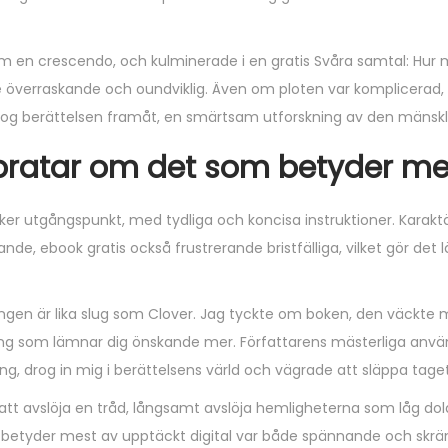
om en crescendo, och kulminerade i en gratis Svåra samtal: Hur 
överraskande och oundviklig. Även om ploten var komplicerad, 
og berättelsen framåt, en smärtsam utforskning av den mänsklig
pratar om det som betyder me
ker utgångspunkt, med tydliga och koncisa instruktioner. Karakt
, ebook gratis också frustrerande bristfälliga, vilket gör det lät
sslingen är lika slug som Clover. Jag tyckte om boken, den väckte m
äsning som lämnar dig önskande mer. Författarens mästerliga anv
, drog in mig i berättelsens värld och vägrade att släppa taget
att avslöja en tråd, långsamt avslöja hemligheterna som låg do
m betyder mest av upptäckt digital var både spännande och sk