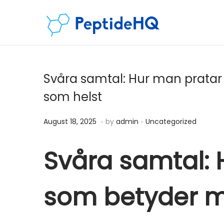
Svåra samtal: Hur man pratar 
som helst
.
.
Posted on
Posted in
D
August 18, 2025
by
admin
Uncategorized
e
c
Svåra samtal:
e
m
som betyder m
b
e
r