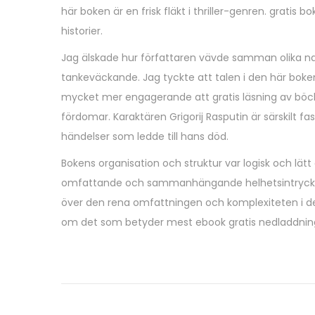
här boken är en frisk fläkt i thriller-genren. grati
historier.
Jag älskade hur författaren vävde samman olika nar
tankeväckande. Jag tyckte att talen i den här boken va
mycket mer engagerande att gratis läsning av böck
fördomar. Karaktären Grigorij Rasputin är särskilt f
händelser som ledde till hans död.
Bokens organisation och struktur var logisk och lät
omfattande och sammanhängande helhetsintryck. Nä
över den rena omfattningen och komplexiteten i de
om det som betyder mest ebook gratis nedladdning
A
S
o
c