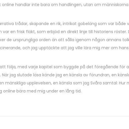
s bok online handlar inte bara om handlingen, utan om människorn
rativa trådar, skapande en rik, intrikat gobeläng som var både 
r en frisk fläkt, som erbjöd en direkt linje till historiens röster.
er de ursprungliga orden än att sålla igenom någon annans tol
ascinerande, och jag upptäckte att jag ville lära mig mer om hans
t att följa, med varje kapitel som byggde på det föregående för a
r jag slutade läsa kände jag en känsla av förundran, en känsl
n mänskliga upplevelsen, en känsla som jag Svåra samtal: Hur 
 online bära med mig under en lång tid.