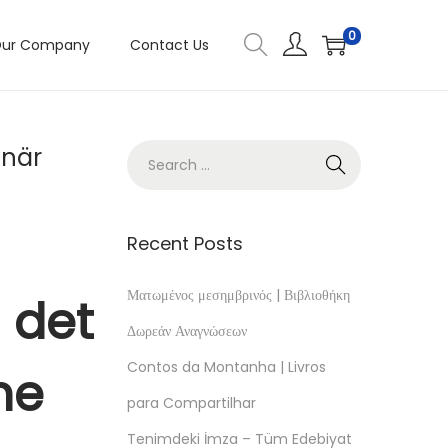
0
ur Company
Contact Us
 när
Recent Posts
Ματωμένος μεσημβρινός | Βιβλιοθήκη
 det
Δωρεάν Αναγνώσεων
Contos da Montanha | Livros
ne
para Compartilhar
Tenimdeki İmza – Tüm Edebiyat