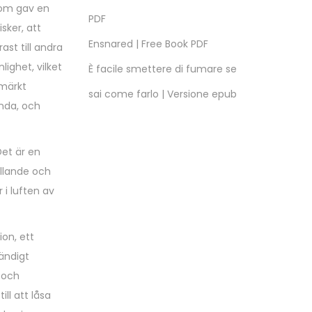
som gav en
PDF
sker, att
Ensnared | Free Book PDF
ast till andra
ighet, vilket
È facile smettere di fumare se
tmärkt
sai come farlo | Versione epub
ända, och
et är en
llande och
 i luften av
on, ett
tändigt
 och
ll att låsa