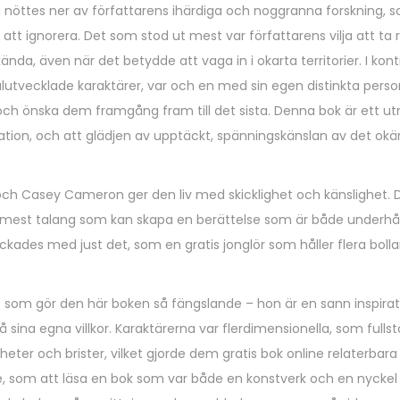
a nöttes ner av författarens ihärdiga och noggranna forskning, 
 att ignorera. Det som stod ut mest var författarens vilja att ta ri
da, även när det betydde att vaga in i okarta territorier. I kontr
tvecklade karaktärer, var och en med sin egen distinkta personl
r och önska dem framgång fram till det sista. Denna bok är ett u
nation, och att glädjen av upptäckt, spänningskänslan av det ok
h Casey Cameron ger den liv med skicklighet och känslighet. D
 mest talang som kan skapa en berättelse som är både underhå
ckades med just det, som en gratis jonglör som håller flera bollar
t som gör den här boken så fängslande – hon är en sann inspirati
 sina egna villkor. Karaktärerna var flerdimensionella, som fulls
ter och brister, vilket gjorde dem gratis bok online relaterbara
se, som att läsa en bok som var både en konstverk och en nyckel ti