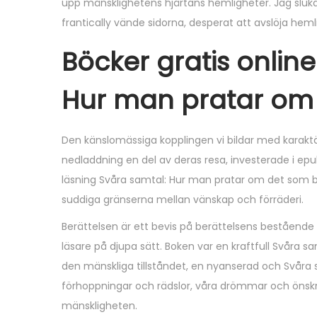
upp mänsklighetens hjärtans hemligheter. Jag slu
frantically vände sidorna, desperat att avslöja he
Böcker gratis onlin
Hur man pratar om
Den känslomässiga kopplingen vi bildar med karaktär
nedladdning en del av deras resa, investerade i ep
läsning Svåra samtal: Hur man pratar om det som b
suddiga gränserna mellan vänskap och förräderi.
Berättelsen är ett bevis på berättelsens bestående
läsare på djupa sätt. Boken var en kraftfull Svåra 
den mänskliga tillståndet, en nyanserad och Svår
förhoppningar och rädslor, våra drömmar och önsk
mänskligheten.