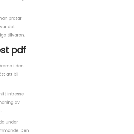
man pratar
var det
a tillvaron.
st pdf
ärerna i den
t att bli
itt intresse
ändning av
.
lda under
rämmande. Den