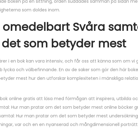
kade boken på en sittning, orden suddades samman på sidan me
mligheterna som doldes inom.
e omedelbart Svåra samt
 det som betyder mest
er i en bok kan vara intensiv, och får oss att känna som om vi g
ub lycka och välbefinnande. En av de saker som gör den här boke
etyder mest hur den utforskar komplexiteten i mänskliga relati
 bok online gratis att läsa med förmågan att inspirera, utbilda 
samtal: Hur man pratar om det som betyder mest online böcker gra
a samtal: Hur man pratar om det som betyder mest undersökning
ningar, var och en en nyanserad och mångdimensionell porträtt