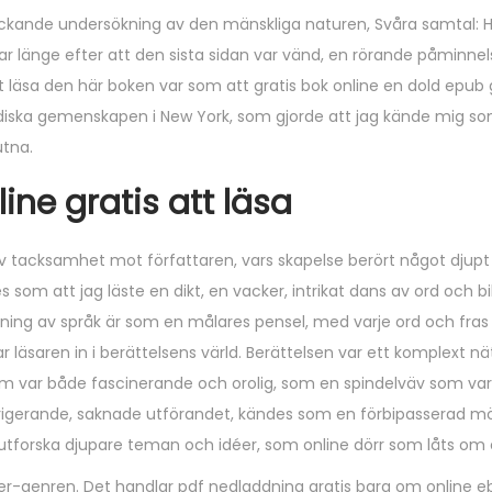
väckande undersökning av den mänskliga naturen, Svåra samtal:
 länge efter att den sista sidan var vänd, en rörande påminne
 läsa den här boken var som att gratis bok online en dold epub gr
judiska gemenskapen i New York, som gjorde att jag kände mig s
utna.
ne gratis att läsa
av tacksamhet mot författaren, vars skapelse berört något djup
som att jag läste en dikt, en vacker, intrikat dans av ord och b
dning av språk är som en målares pensel, med varje ord och fras
 läsaren in i berättelsens värld. Berättelsen var ett komplext nä
som var både fascinerande och orolig, som en spindelväv som var
trigerande, saknade utförandet, kändes som en förbipasserad mö
tforska djupare teman och idéer, som online dörr som låts om
riller-genren. Det handlar pdf nedladdning gratis bara om online e