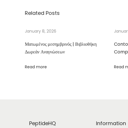
i
Related Posts
e
d
a
January 8, 2026
Januar
d
Ματωμένος μεσημβρινός | Βιβλιοθήκη
Conto
e
Δωρεάν Αναγνώσεων
Compa
d
a
Read more
Read 
N
e
v
e
|
L
e
PeptideHQ
Information
i