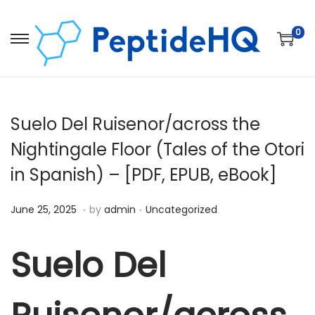
0
Suelo Del Ruisenor/across the
Nightingale Floor (Tales of the Otori
in Spanish) – [PDF, EPUB, eBook]
.
.
Posted on
Posted in
D
June 25, 2025
by
admin
Uncategorized
e
c
Suelo Del
e
m
b