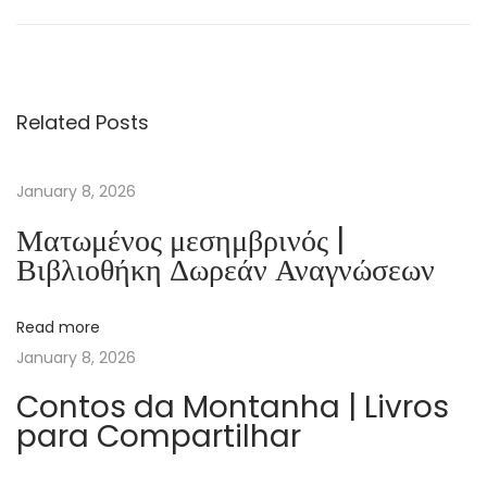
H
o
u
s
Related Posts
e
i
n
January 8, 2026
t
Ματωμένος μεσημβρινός |
h
Βιβλιοθήκη Δωρεάν Αναγνώσεων
e
W
Read more
o
January 8, 2026
o
d
Contos da Montanha | Livros
para Compartilhar
s
–