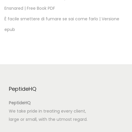
æ
Ensnared | Free Book PDF
r
d
È facile smettere di fumare se sai come farlo | Versione
|
epub
S
t
a
r
t
m
e
PeptideHQ
d
a
PeptideHQ
t
We take pride in treating every client,
l
large or small, with the utmost regard.
æ