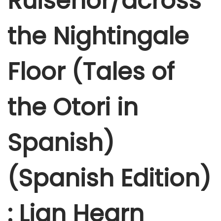
Ruisenor/across
e
r
the Nightingale
5
,
Floor (Tales of
2
0
2
the Otori in
5
Spanish)
(Spanish Edition)
: Lian Hearn