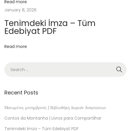
(
Read more
E
January 8, 2026
-
Tenimdeki İmza – Tüm
B
Edebiyat PDF
o
o
Read more
k
E
P
U
B
)
Recent Posts
G
e
Ματωμένος μεσημβρινός | Βιβλιοθήκη Δωρεάν Αναγνώσεων
n
Contos da Montanha | Livros para Compartilhar
f
Tenimdeki İmza – Tüm Edebiyat PDF