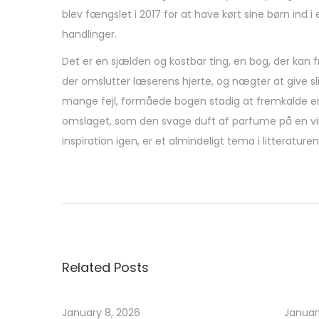
blev fængslet i 2017 for at have kørt sine børn ind
handlinger.
Det er en sjælden og kostbar ting, en bog, der kan
der omslutter læserens hjerte, og nægter at give s
mange fejl, formåede bogen stadig at fremkalde en 
omslaget, som den svage duft af parfume på en vint
inspiration igen, er et almindeligt tema i litteratur
P
e
l
o
A
Related Posts
m
o
r
January 8, 2026
Januar