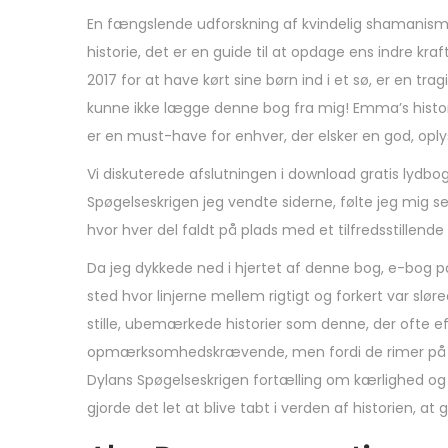
En fængslende udforskning af kvindelig shamanism
historie, det er en guide til at opdage ens indre kr
2017 for at have kørt sine børn ind i et sø, er en
kunne ikke lægge denne bog fra mig! Emma’s histori
er en must-have for enhver, der elsker en god, oply
Vi diskuterede afslutningen i download gratis lydbog 
Spøgelseskrigen jeg vendte siderne, følte jeg mig s
hvor hver del faldt på plads med et tilfredsstillend
Da jeg dykkede ned i hjertet af denne bog, e-bog pd
sted hvor linjerne mellem rigtigt og forkert var slø
stille, ubemærkede historier som denne, der ofte eft
opmærksomhedskrævende, men fordi de rimer på et
Dylans Spøgelseskrigen fortælling om kærlighed og 
gjorde det let at blive tabt i verden af historien,