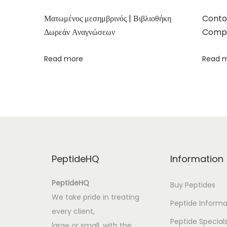
d
Ματωμένος μεσημβρινός | Βιβλιοθήκη
Conto
e
Δωρεάν Αναγνώσεων
Compa
L
i
Read more
Read 
l
a
h
|
L
e
i
PeptideHQ
Information
t
u
PeptideHQ
Buy Peptides
r
We take pride in treating
Peptide Informa
a
every client,
G
Peptide Special
large or small, with the