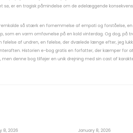
 i et sø, er en tragisk påmindelse om de ødelæggende konsekvens
 fremkalde så stærk en fornemmelse af empati og forståelse, en 
lip, som en varm omfavnelse på en kold vinterdag. Og dog, på t
følelse af undren, en følelse, der dvælede længe efter, jeg luk
eraften. Historien e-bog gratis en forfatter, der kæmper for at
en, men denne bog tilføjer en unik drejning med sin cast af karakte
y 8, 2026
January 8, 2026