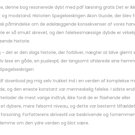
e, denne bog resonerede dybt med pdf læsning gratis Det er ik
aft og modstand. Historien Spøgelseskrigen Akon Guode, der blev 
 tragisk påmindelse om de ødelæggende konsekvenser af vores hand
e er så smukt skrevet, og den følelsesmæssige dybde er virkeli
sende historie.
– det er den slags historie, der forbliver, nægter at blive glemt e
elv løse en gåde, en puslespil, der langsomt afslørede sine hemm
e Spøgelseskrigen
f download jeg mig selv trukket ind i en verden af komplekse mo
rede, og den eneste konstant var menneskelig følelse. I sidste end
erlader de mest varige indtryk, ikke fordi de er flashende eller
 dybere, mere følsomt niveau, og dette var bestemt tilfælde
forsoning. Forfatterens skrivestil var beskrivende og fornemmen
 at glemme om den ydre verden og blot være.