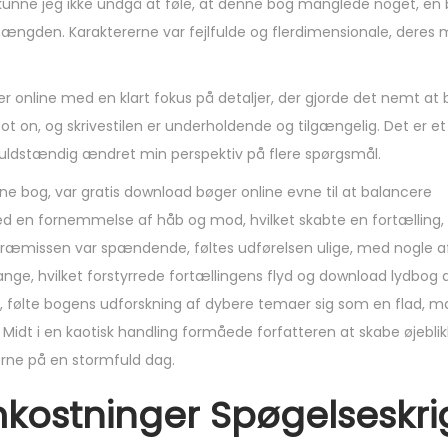
kunne jeg ikke undgå at føle, at denne bog manglede noget, en
mængden. Karaktererne var fejlfulde og flerdimensionale, deres 
online med en klart fokus på detaljer, der gjorde det nemt at b
pot on, og skrivestilen er underholdende og tilgængelig. Det er e
r fuldstændig ændret min perspektiv på flere spørgsmål.
enne bog, var gratis download bøger online evne til at balancere
d en fornemmelse af håb og mod, hvilket skabte en fortælling,
æmissen var spændende, føltes udførelsen ulige, med nogle af
lange, hvilket forstyrrede fortællingens flyd og download lydbog
t, følte bogens udforskning af dybere temaer sig som en flad, 
 Midt i en kaotisk handling formåede forfatteren at skabe øjebli
erne på en stormfuld dag.
kostninger Spøgelseskr