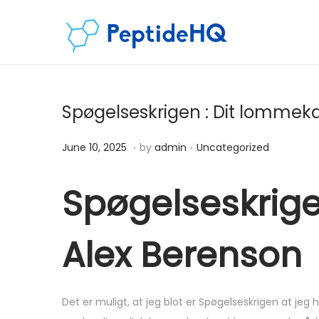
Spøgelseskrigen : Dit lommek
.
.
Posted on
Posted in
D
June 10, 2025
by
admin
Uncategorized
e
c
Spøgelseskrige
e
m
Alex Berenson
b
e
r
Det er muligt, at jeg blot er Spøgelseskrigen at jeg h
7