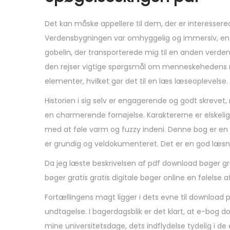
Det kan måske appellere til dem, der er interesserede
Verdensbygningen var omhyggelig og immersiv, en sa
gobelin, der transporterede mig til en anden verden
den rejser vigtige spørgsmål om menneskehedens na
elementer, hvilket gør det til en læs læseoplevelse. 
Historien i sig selv er engagerende og godt skrevet,
en charmerende fornøjelse. Karaktererne er elskelige,
med at føle varm og fuzzy indeni. Denne bog er en 
er grundig og veldokumenteret. Det er en god læsnin
Da jeg læste beskrivelsen af pdf download bøger gr
bøger gratis gratis digitale bøger online en følelse
Fortællingens magt ligger i dets evne til download 
undtagelse. I bagerdagsblik er det klart, at e-bog do
mine universitetsdage, dets indflydelse tydelig i de