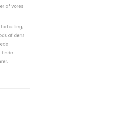
er af vores
fortælling,
rods af dens
kede
 finde
rer.