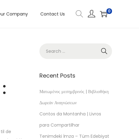
0
ur Company
Contact Us
Recent Posts
:
Ματωμένος μεσημβρινός | Βιβλιοθήκη
Δωρεάν Αναγνώσεων
Contos da Montanha | Livros
para Compartilhar
til de
Tenimdeki İmza – Tüm Edebiyat