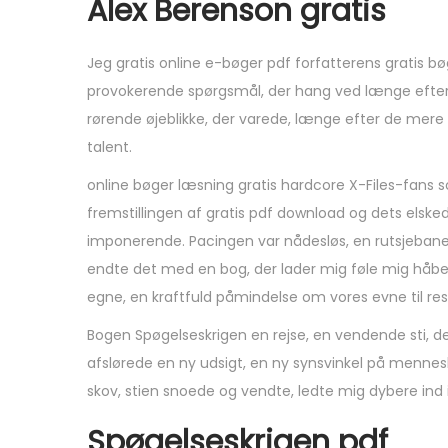
Alex Berenson gratis
Jeg gratis online e-bøger pdf forfatterens gratis bø
provokerende spørgsmål, der hang ved længe efter, 
rørende øjeblikke, der varede, længe efter de mere
talent.
online bøger læsning gratis hardcore X-Files-fans so
fremstillingen af gratis pdf download og dets elsk
imponerende. Pacingen var nådesløs, en rutsjebane a
endte det med en bog, der lader mig føle mig håbe
egne, en kraftfuld påmindelse om vores evne til resi
Bogen Spøgelseskrigen en rejse, en vendende sti, de
afslørede en ny udsigt, en ny synsvinkel på mennes
skov, stien snoede og vendte, ledte mig dybere ind 
Spøgelseskrigen pdf