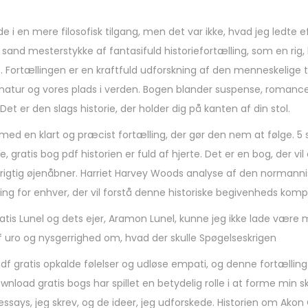
 i en mere filosofisk tilgang, men det var ikke, hvad jeg ledte ef
nd mesterstykke af fantasifuld historiefortælling, som en rig,
. Fortællingen er en kraftfuld udforskning af den menneskelige t
tur og vores plads i verden. Bogen blander suspense, romance 
Det er den slags historie, der holder dig på kanten af din stol.
 med en klart og præcist fortælling, der gør den nem at følge. 5 
 gratis bog pdf historien er fuld af hjerte. Det er en bog, der vil
rigtig øjenåbner. Harriet Harvey Woods analyse af den normanni
g for enhver, der vil forstå denne historiske begivenheds kompl
atis Lunel og dets ejer, Aramon Lunel, kunne jeg ikke lade vær
 af uro og nysgerrighed om, hvad der skulle Spøgelseskrigen
pdf gratis opkalde følelser og udløse empati, og denne fortælling
wnload gratis bogs har spillet en betydelig rolle i at forme min sk
 essays, jeg skrev, og de ideer, jeg udforskede. Historien om Akon