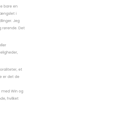
ke bare en
fængslet i
linger. Jeg
g rørende. Det
ller
eligheder,
raliteter, et
e er det de
t med Win og
de, hvilket