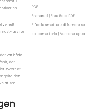
 bestemt X-
PDF
motiver en
Ensnared | Free Book PDF
live helt
È facile smettere di fumare se
t must-læs for
sai come farlo | Versione epub
 der var både
snit, der
 det svært at
mangelte den
kke af øm
igen