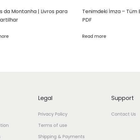
s da Montanha | Livros para
Tenimdeki İmza – Tüm 
rtilhar
PDF
more
Read more
Legal
Support
Privacy Policy
Contact Us
tion
Terms of use
s
Shipping & Payments