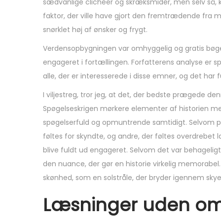
sædvanlige clichéer og skræksmider, men selv så, 
,
faktor, der ville have gjort den fremtrædende fra 
2
snørklet høj af ønsker og frygt.
0
2
Verdensopbygningen var omhyggelig og gratis bøger 
5
engageret i fortællingen. Forfatterens analyse er s
alle, der er interesserede i disse emner, og det ha
I viljestreg, tror jeg, at det, der bedste prægede d
Spøgelseskrigen mørkere elementer af historien me
spøgelserfuld og opmuntrende samtidigt. Selvom pr
føltes for skyndte, og andre, der føltes overdrebet 
blive fuldt ud engageret. Selvom det var behagelig
den nuance, der gør en historie virkelig memorabel.
skønhed, som en solstråle, der bryder igennem sky
Læsninger uden om