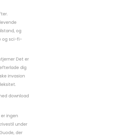
ter.
 levende
ilstand, og
og sci-fi-
stjerner Det er
 efterlade dig
ske invasion
eksitet.
e med download
 er ingen
rivestil under
 Guode, der