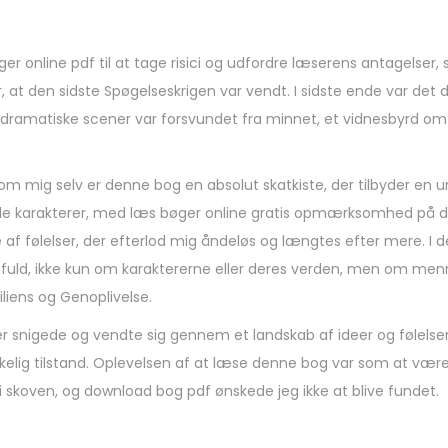
ger online pdf til at tage risici og udfordre læserens antagelser
at den sidste Spøgelseskrigen var vendt. I sidste ende var det 
 dramatiske scener var forsvundet fra minnet, et vidnesbyrd om
m mig selv er denne bog en absolut skatkiste, der tilbyder en uni
ede karakterer, med læs bøger online gratis opmærksomhed på det
f følelser, der efterlod mig åndeløs og længtes efter mere. I d
fuld, ikke kun om karaktererne eller deres verden, men om men
liens og Genoplivelse.
r snigede og vendte sig gennem et landskab af ideer og følelser,
kelig tilstand. Oplevelsen af at læse denne bog var som at være 
i skoven, og download bog pdf ønskede jeg ikke at blive fundet.