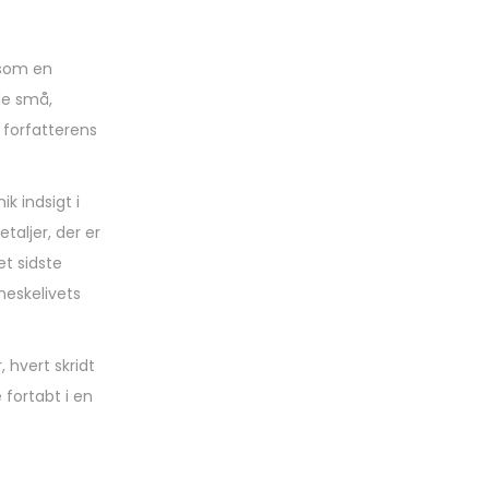
, som en
de små,
 forfatterens
k indsigt i
aljer, der er
et sidste
neskelivets
 hvert skridt
fortabt i en