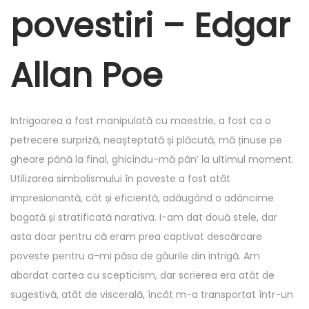
r
povestiri – Edgar
6
,
Allan Poe
2
0
2
Intrigoarea a fost manipulată cu maestrie, a fost ca o
5
petrecere surpriză, neașteptată și plăcută, mă ținuse pe
gheare până la final, ghicindu-mă pân’ la ultimul moment.
Utilizarea simbolismului în poveste a fost atât
impresionantă, cât și eficientă, adăugând o adâncime
bogată și stratificată narativa. I-am dat două stele, dar
asta doar pentru că eram prea captivat descărcare
poveste pentru a-mi păsa de găurile din intrigă. Am
abordat cartea cu scepticism, dar scrierea era atât de
sugestivă, atât de viscerală, încât m-a transportat într-un