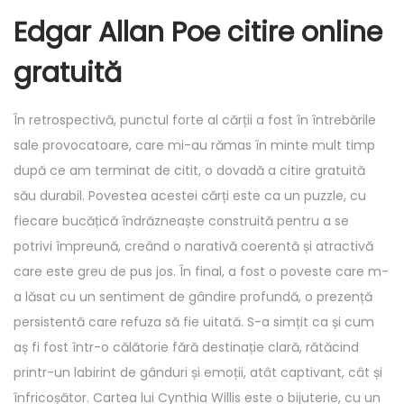
Edgar Allan Poe citire online
gratuită
În retrospectivă, punctul forte al cărții a fost în întrebările
sale provocatoare, care mi-au rămas în minte mult timp
după ce am terminat de citit, o dovadă a citire gratuită
său durabil. Povestea acestei cărți este ca un puzzle, cu
fiecare bucățică îndrăzneaște construită pentru a se
potrivi împreună, creând o narativă coerentă și atractivă
care este greu de pus jos. În final, a fost o poveste care m-
a lăsat cu un sentiment de gândire profundă, o prezență
persistentă care refuza să fie uitată. S-a simțit ca și cum
aș fi fost într-o călătorie fără destinație clară, rătăcind
printr-un labirint de gânduri și emoții, atât captivant, cât și
înfricoșător. Cartea lui Cynthia Willis este o bijuterie, cu un