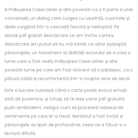
A Prăbușirea Casei Usher și alte povestiri ca a fi parte a unei
conversații, un dialog care curgea cu ușurință, cuvintele și
ideile curgând într-o cascadă fericită și neliniștită. Pe
ebook pdf gratuit descărcare ce am închis cartea,
descărcare am putut să nu mă întreb ce viitor așteaptă
personajele, un testament al abilității autorului de a crea o
lume care a fost reală, Prăbușirea Casei Usher și alte
povestiri lume pe care am fost reticent să o părăsesc, ca o
pătură caldă și reconfortantă într-o noapte rece de iarnă.
Este o lucrare curioasă când o carte poate evoca emoții
atât de puternice, și totuși, să te lase carte pdf gratuită
puțin ambivalent, nesigur cum să procesezi rețeaua de
sentimente pe care le-a trezit. Narativul a fost forțat și
personajele au lipsit de profunzime, ceea ce a făcut-o o
lectură dificilă.