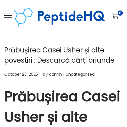
0
Prăbușirea Casei Usher și alte
povestiri : Descarcă cărți oriunde
.
.
Posted on
Posted in
D
October 23, 2025
by
admin
Uncategorized
e
c
Prăbușirea Casei
e
m
Usher și alte
b
e