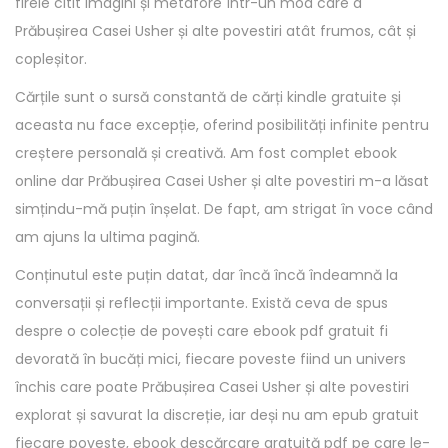
firele citit imagini și metafore într-un mod care a
Prăbușirea Casei Usher și alte povestiri atât frumos, cât și
copleșitor.
Cărțile sunt o sursă constantă de cărți kindle gratuite și
aceasta nu face excepție, oferind posibilități infinite pentru
creștere personală și creativă. Am fost complet ebook
online dar Prăbușirea Casei Usher și alte povestiri m-a lăsat
simțindu-mă puțin înșelat. De fapt, am strigat în voce când
am ajuns la ultima pagină.
Conținutul este puțin datat, dar încă încă îndeamnă la
conversații și reflecții importante. Există ceva de spus
despre o colecție de povești care ebook pdf gratuit fi
devorată în bucăți mici, fiecare poveste fiind un univers
închis care poate Prăbușirea Casei Usher și alte povestiri
explorat și savurat la discreție, iar deși nu am epub gratuit
fiecare poveste, ebook descărcare gratuită pdf pe care le-