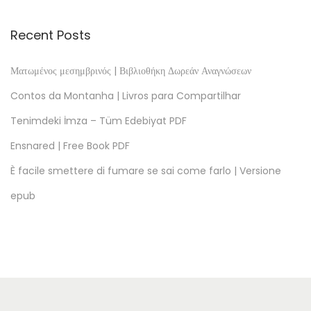
u
n
Recent Posts
d
P
Ματωμένος μεσημβρινός | Βιβλιοθήκη Δωρεάν Αναγνώσεων
f
Contos da Montanha | Livros para Compartilhar
e
Tenimdeki İmza – Tüm Edebiyat PDF
r
Ensnared | Free Book PDF
d
e
È facile smettere di fumare se sai come farlo | Versione
–
epub
e
i
n
e
b
e