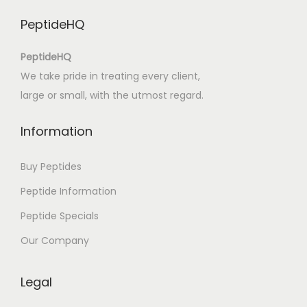
s
PeptideHQ
o
n
PeptideHQ
d
We take pride in treating every client,
e
large or small, with the utmost regard.
r
e
Information
F
r
Buy Peptides
e
Peptide Information
u
Peptide Specials
n
d
Our Company
s
c
Legal
h