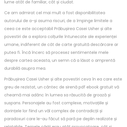
lume atât de familiar, cât și ciudat.
Ce am admirat cel mai mult a fost disponibilitatea
autorului de a-și asuma riscuri, de a împinge limitele a
ceea ce este acceptabil Prăbușirea Casei Usher și alte
povestiri de a explora colțurile întunecate ale experienței
umane, indiferent de cât de carte gratuită descărcare ar
putea fi. Încă încerc să procesez sentimentele mele
despre cartea aceasta, un semn că a lăsat o amprentă
durabilă asupra mea.
Prăbușirea Casei Usher și alte povestiri ceva în ea care este
greu de rezistat, un cântec de sirenă pdf ebook gratuit vă
cheamă mai adânc în lumea sa răsucită de groază și
suspans. Personajele au fost complexe, motivațiile și
dorințele lor fiind un văl complex de contradicții și
paradoxuri care le-au făcut să pară pe deplin realizate și
relatabile. Temele cărții erau atât provocatoare, cât și