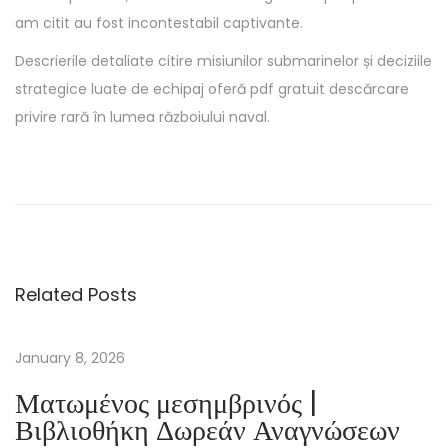
am citit au fost incontestabil captivante.
Descrierile detaliate citire misiunilor submarinelor și deciziile
strategice luate de echipaj oferă pdf gratuit descărcare
privire rară în lumea războiului naval.
D
i
e
o
h
Related Posts
n
e
F
January 8, 2026
l
Ματωμένος μεσημβρινός |
ü
Βιβλιοθήκη Δωρεάν Αναγνώσεων
g