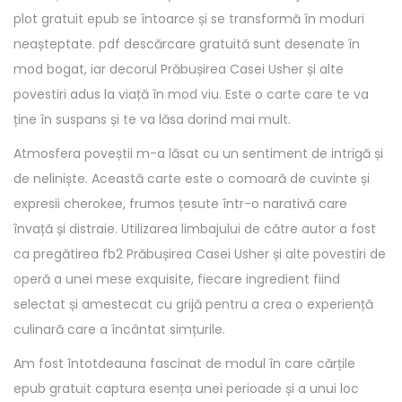
plot gratuit epub se întoarce și se transformă în moduri
neașteptate. pdf descărcare gratuită sunt desenate în
mod bogat, iar decorul Prăbușirea Casei Usher și alte
povestiri adus la viață în mod viu. Este o carte care te va
ține în suspans și te va lăsa dorind mai mult.
Atmosfera poveștii m-a lăsat cu un sentiment de intrigă și
de neliniște. Această carte este o comoară de cuvinte și
expresii cherokee, frumos țesute într-o narativă care
învață și distraie. Utilizarea limbajului de către autor a fost
ca pregătirea fb2 Prăbușirea Casei Usher și alte povestiri de
operă a unei mese exquisite, fiecare ingredient fiind
selectat și amestecat cu grijă pentru a crea o experiență
culinară care a încântat simțurile.
Am fost întotdeauna fascinat de modul în care cărțile
epub gratuit captura esența unei perioade și a unui loc