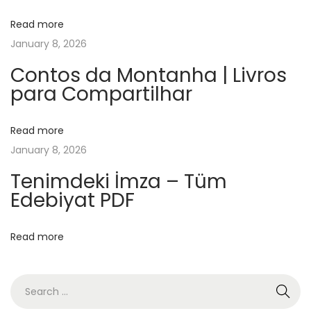
e
Read more
l
January 8, 2026
f
l
Contos da Montanha | Livros
para Compartilhar
i
e
g
Read more
e
January 8, 2026
n
Tenimdeki İmza – Tüm
.
Edebiyat PDF
F
r
Read more
a
u
e
n