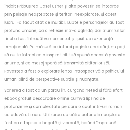
îndoit Prăbușirea Casei Usher și alte povestiri se întoarce
prin peisaje neașteptate și teritorii neexplorate, și acest
lucru l-a făcut atât de inuitibil. Luptele personajelor au fost
profund umane, ca o reflexie într-o oglindă, dar triumful lor
final a fost întrucâtva nemeritat și lipsit de rezonanță
emoțională. Pe măsură ce întorci paginile unei cărți, nu poți
să nu te întrebi ce a inspirat citit să spună această poveste
anume, și ce mesaj speră să transmită cititorilor săi.
Povestea a fost o explorare lentă, introspectivă a psihicului
uman, plină de perspective subtile și nuanțate.
Scrierea a fost ca un pârâu lin, curgând neted și fără efort,
ebook gratuit descărcare online cumva lipsind de
profunzime și complexitate pe care o caut într-un roman
cu adevărat mare. Utilizarea de către autor a limbajului a
fost ca o tapiserie bogată și vibrantă, țesând împreună