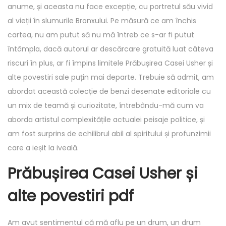
anume, și aceasta nu face excepție, cu portretul său vivid
al vieții în slumurile Bronxului. Pe măsură ce am închis
cartea, nu am putut să nu mă întreb ce s-ar fi putut
întâmpla, dacă autorul ar descărcare gratuită luat câteva
riscuri în plus, ar fi împins limitele Prăbușirea Casei Usher și
alte povestiri sale puțin mai departe. Trebuie să admit, am
abordat această colecție de benzi desenate editoriale cu
un mix de teamă și curiozitate, întrebându-mă cum va
aborda artistul complexitățile actualei peisaje politice, și
am fost surprins de echilibrul abil al spiritului și profunzimii
care a ieșit la iveală.
Prăbușirea Casei Usher și
alte povestiri pdf
Am avut sentimentul că mă aflu pe un drum, un drum