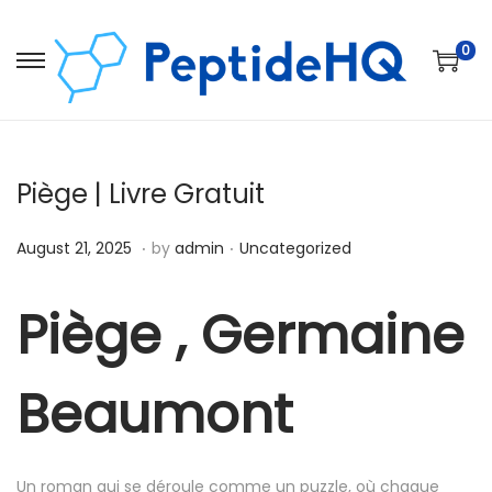
0
Piège | Livre Gratuit
.
.
Posted on
Posted in
D
August 21, 2025
by
admin
Uncategorized
e
c
Piège , Germaine
e
m
Beaumont
b
e
r
Un roman qui se déroule comme un puzzle, où chaque