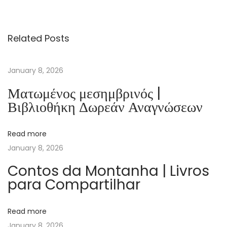
g
o
Related Posts
f
W
r
January 8, 2026
a
Ματωμένος μεσημβρινός |
t
Βιβλιοθήκη Δωρεάν Αναγνώσεων
h
:
Read more
B
January 8, 2026
o
o
Contos da Montanha | Livros
para Compartilhar
k
s
O
Read more
n
January 8, 2026