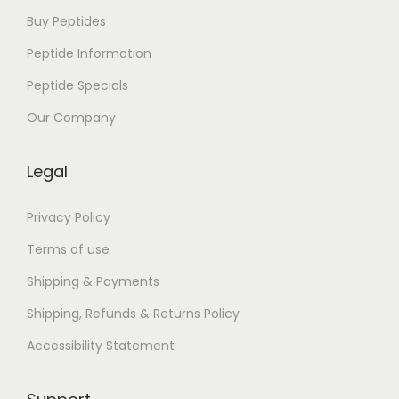
i
Buy Peptides
z
Peptide Information
E
Peptide Specials
d
e
Our Company
b
i
Legal
y
a
Privacy Policy
t
Terms of use
Shipping & Payments
Shipping, Refunds & Returns Policy
Accessibility Statement