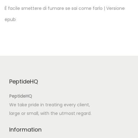
|
È facile smettere di fumare se sai come farlo | Versione
Ç
epub
e
v
r
i
m
i
ç
PeptideHQ
i
Ü
PeptideHQ
c
We take pride in treating every client,
r
large or small, with the utmost regard.
e
t
Information
s