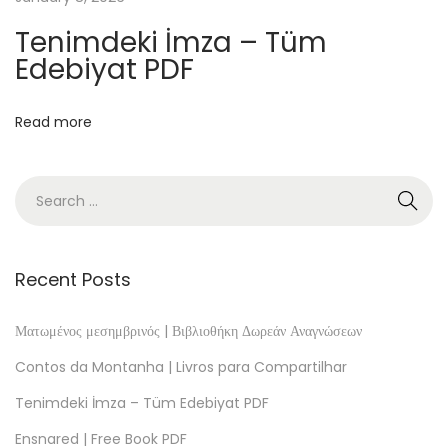
l
Tenimdeki İmza – Tüm
i
Edebiyat PDF
n
e
Read more
F
r
e
e
P
a
Recent Posts
n
i
Ματωμένος μεσημβρινός | Βιβλιοθήκη Δωρεάν Αναγνώσεων
k
Contos da Montanha | Livros para Compartilhar
Y
Tenimdeki İmza – Tüm Edebiyat PDF
o
Ensnared | Free Book PDF
k