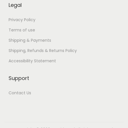
m
Legal
a
n
Privacy Policy
|
Terms of use
E
Shipping & Payments
i
Shipping, Refunds & Returns Policy
n
d
Accessibility Statement
e
l
Support
o
z
Contact Us
e
g
r
a