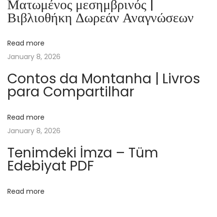
Ματωμένος μεσημβρινός |
u
Βιβλιοθήκη Δωρεάν Αναγνώσεων
e
B
Read more
e
January 8, 2026
a
m
Contos da Montanha | Livros
para Compartilhar
–
R
e
Read more
a
January 8, 2026
d
Tenimdeki İmza – Tüm
O
Edebiyat PDF
n
l
Read more
i
n