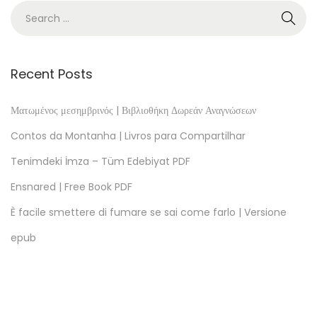
e
L
a
z
Recent Posts
a
r
Ματωμένος μεσημβρινός | Βιβλιοθήκη Δωρεάν Αναγνώσεων
i
Contos da Montanha | Livros para Compartilhar
l
Tenimdeki İmza – Tüm Edebiyat PDF
l
Ensnared | Free Book PDF
o
d
È facile smettere di fumare se sai come farlo | Versione
e
epub
T
o
r
m