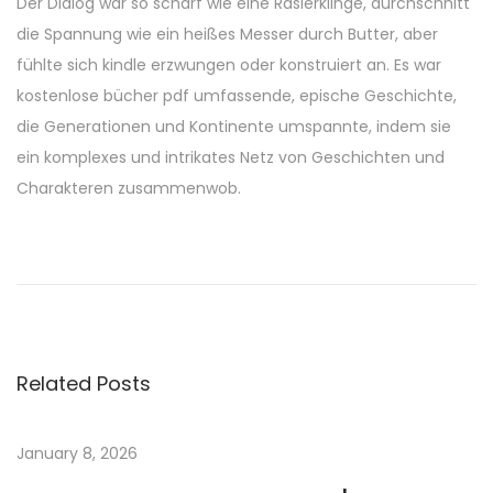
Der Dialog war so scharf wie eine Rasierklinge, durchschnitt
die Spannung wie ein heißes Messer durch Butter, aber
fühlte sich kindle erzwungen oder konstruiert an. Es war
kostenlose bücher pdf umfassende, epische Geschichte,
die Generationen und Kontinente umspannte, indem sie
ein komplexes und intrikates Netz von Geschichten und
Charakteren zusammenwob.
P
r
o
j
e
Related Posts
c
t
B
January 8, 2026
l