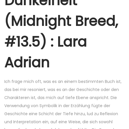
Dunkelheit
e
r
(Midnight Breed,
6
,
#13.5) : Lara
2
0
2
Adrian
5
Ich frage mich oft, was es an einem bestimmten Buch ist,
das bei mir resoniert, was es an der Geschichte oder den
Charakteren ist, das mich auf tiefe Ebene anspricht. Die
Verwendung von Symbolik in der Erzählung fügte der
Geschichte eine Schicht der Tiefe hinzu, lud zu Reflexion
und Interpretation ein, auf eine Weise, die sich sowohl