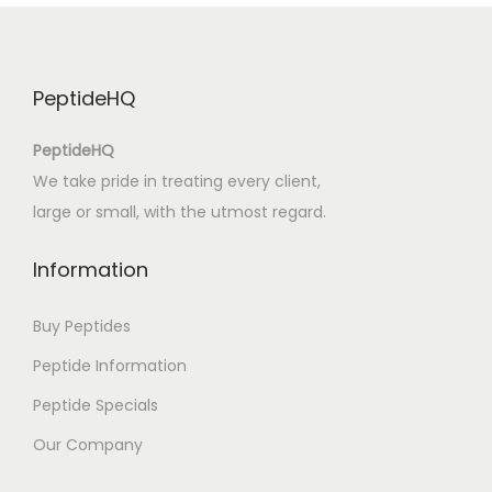
e
s
:
PeptideHQ
e
e
PeptideHQ
n
We take pride in treating every client,
s
large or small, with the utmost regard.
c
h
Information
e
l
Buy Peptides
m
Peptide Information
e
Peptide Specials
n
r
Our Company
o