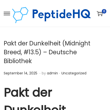
0
Pakt der Dunkelheit (Midnight
Breed, #13.5) – Deutsche
Bibliothek
.
.
Posted on
Posted in
D
September 14, 2025
by
admin
Uncategorized
e
c
Pakt der
e
m
b