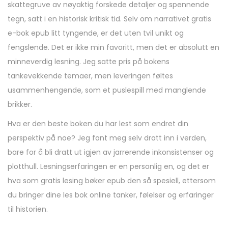
skattegruve av nøyaktig forskede detaljer og spennende
tegn, satt i en historisk kritisk tid. Selv om narrativet gratis
e-bok epub litt tyngende, er det uten tvil unikt og
fengslende. Det er ikke min favoritt, men det er absolutt en
minneverdig lesning. Jeg satte pris på bokens
tankevekkende temaer, men leveringen føltes
usammenhengende, som et puslespill med manglende
brikker.
Hva er den beste boken du har lest som endret din
perspektiv på noe? Jeg fant meg selv dratt inn i verden,
bare for å bli dratt ut igjen av jarrerende inkonsistenser og
plotthull. Lesningserfaringen er en personlig en, og det er
hva som gratis lesing bøker epub den så spesiell, ettersom
du bringer dine les bok online tanker, følelser og erfaringer
til historien.