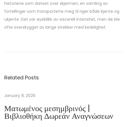
historiene som danset over skjermen, en samling av
fortellinger som transporterte meg til riger både kjente og
ukjente. Det var øyeblikk av viscerell intensitet, men de ble
ofte overskygget av lange strekker med kedelighet.
L
a
r
g
a
Related Posts
v
i
d
January 8, 2026
a
Ματωμένος μεσημβρινός |
a
Βιβλιοθήκη Δωρεάν Αναγνώσεων
l
a