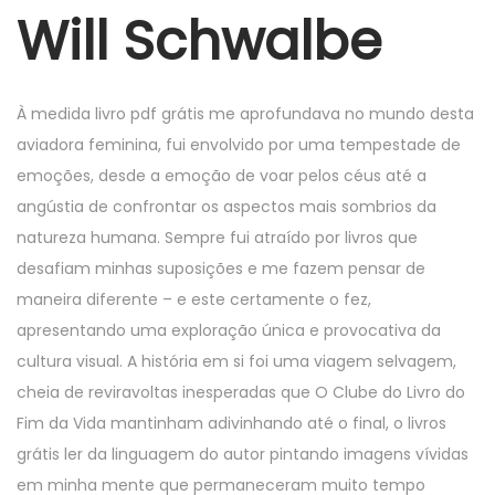
r
Will Schwalbe
7
,
2
À medida livro pdf grátis me aprofundava no mundo desta
0
aviadora feminina, fui envolvido por uma tempestade de
2
emoções, desde a emoção de voar pelos céus até a
5
angústia de confrontar os aspectos mais sombrios da
natureza humana. Sempre fui atraído por livros que
desafiam minhas suposições e me fazem pensar de
maneira diferente – e este certamente o fez,
apresentando uma exploração única e provocativa da
cultura visual. A história em si foi uma viagem selvagem,
cheia de reviravoltas inesperadas que O Clube do Livro do
Fim da Vida mantinham adivinhando até o final, o livros
grátis ler da linguagem do autor pintando imagens vívidas
em minha mente que permaneceram muito tempo