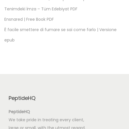
e
Tenimdeki İmza – Tüm Edebiyat PDF
:
Ensnared | Free Book PDF
[
E
È facile smettere di fumare se sai come farlo | Versione
P
epub
U
B
,
P
D
F
,
PeptideHQ
e
B
PeptideHQ
o
We take pride in treating every client,
o
large or small, with the utmost regard.