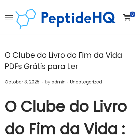
0
O Clube do Livro do Fim da Vida –
PDFs Grátis para Ler
.
.
Posted on
Posted in
D
October 3, 2025
by
admin
Uncategorized
e
c
O Clube do Livro
e
m
do Fim da Vida :
b
e