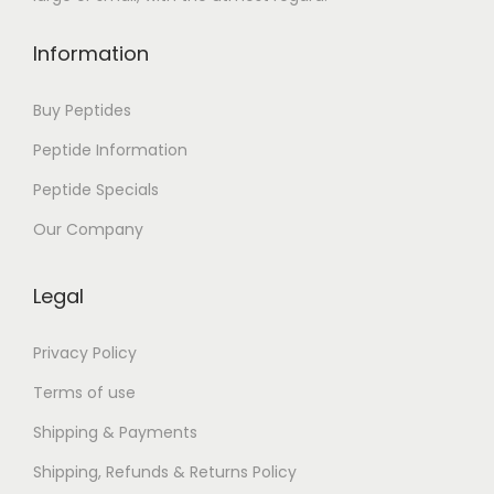
k
s
Information
]
S
Buy Peptides
e
Peptide Information
i
Peptide Specials
o
b
Our Company
o
j
Legal
á
r
Privacy Policy
t
Terms of use
o
Shipping & Payments
d
Shipping, Refunds & Returns Policy
a