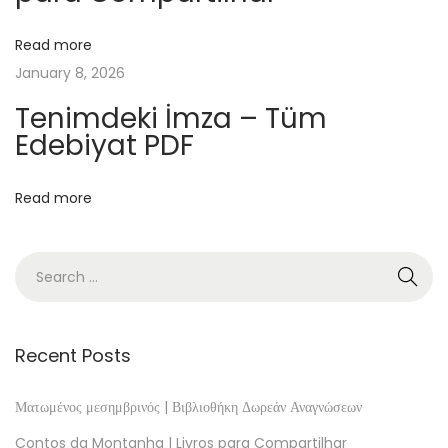
y
t
Read more
h
January 8, 2026
e
Tenimdeki İmza – Tüm
C
Edebiyat PDF
r
e
Read more
a
t
o
r
o
f
Recent Posts
N
i
Ματωμένος μεσημβρινός | Βιβλιοθήκη Δωρεάν Αναγνώσεων
k
Contos da Montanha | Livros para Compartilhar