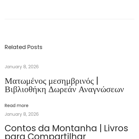
S
h
o
e
D
Related Posts
o
g
:
January 8, 2026
A
Ματωμένος μεσημβρινός |
M
Βιβλιοθήκη Δωρεάν Αναγνώσεων
e
m
Read more
o
January 8, 2026
i
r
Contos da Montanha | Livros
para Compartilhar
b