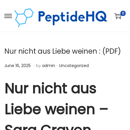
0
Nur nicht aus Liebe weinen : (PDF)
.
.
Posted on
Posted in
D
June 16, 2025
by
admin
Uncategorized
e
c
Nur nicht aus
e
m
Liebe weinen –
b
e
r