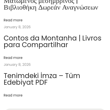
Ματωμένος μεσημβρινός |
e
Βιβλιοθήκη Δωρεάν Αναγνώσεων
r
t
Read more
i
January 8, 2026
e
?
Contos da Montanha | Livros
para Compartilhar
A
n
d
Read more
H
January 8, 2026
o
Tenimdeki İmza – Tüm
w
Edebiyat PDF
C
a
Read more
n
W