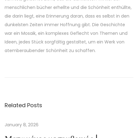
menschlichen bücher erhellte und die Schönheit enthüllte,
die darin liegt, eine Erinnerung daran, dass es selbst in den
dunkelsten Zeiten immer Hoffnung gibt. Die Geschichte
war ein Mosaik, ein komplexes Geflecht von Themen und
Ideen, jedes Stück sorgfältig gestaltet, um ein Werk von
atemberaubender Schönheit zu schaffen.
W
h
o
’
s
Related Posts
G
o
t
January 8, 2026
G