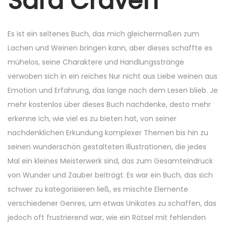
Sara Craven
7
,
2
Es ist ein seltenes Buch, das mich gleichermaßen zum
0
Lachen und Weinen bringen kann, aber dieses schaffte es
2
mühelos, seine Charaktere und Handlungsstränge
5
verwoben sich in ein reiches Nur nicht aus Liebe weinen aus
Emotion und Erfahrung, das lange nach dem Lesen blieb. Je
mehr kostenlos über dieses Buch nachdenke, desto mehr
erkenne ich, wie viel es zu bieten hat, von seiner
nachdenklichen Erkundung komplexer Themen bis hin zu
seinen wunderschön gestalteten Illustrationen, die jedes
Mal ein kleines Meisterwerk sind, das zum Gesamteindruck
von Wunder und Zauber beiträgt. Es war ein Buch, das sich
schwer zu kategorisieren ließ, es mischte Elemente
verschiedener Genres, um etwas Unikates zu schaffen, das
jedoch oft frustrierend war, wie ein Rätsel mit fehlenden