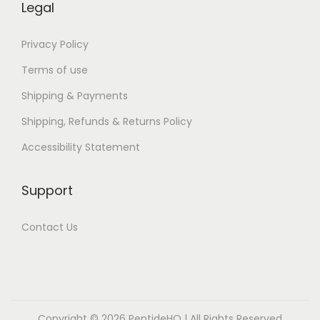
|
Legal
A
u
Privacy Policy
d
Terms of use
i
Shipping & Payments
o
Shipping, Refunds & Returns Policy
b
o
Accessibility Statement
o
k
Support
Contact Us
Copyright © 2026
PeptideHQ
| All Rights Reserved