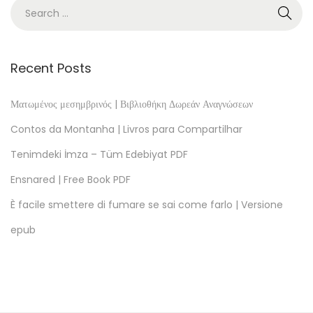
e
G
e
t
Recent Posts
H
e
Ματωμένος μεσημβρινός | Βιβλιοθήκη Δωρεάν Αναγνώσεων
r
Contos da Montanha | Livros para Compartilhar
B
Tenimdeki İmza – Tüm Edebiyat PDF
a
Ensnared | Free Book PDF
c
k
È facile smettere di fumare se sai come farlo | Versione
!
epub
–
B
o
o