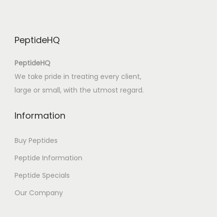
k
s
P
PeptideHQ
D
F
PeptideHQ
F
We take pride in treating every client,
r
large or small, with the utmost regard.
e
e
Information
I
n
Buy Peptides
a
Peptide Information
g
Peptide Specials
e
h
Our Company
i