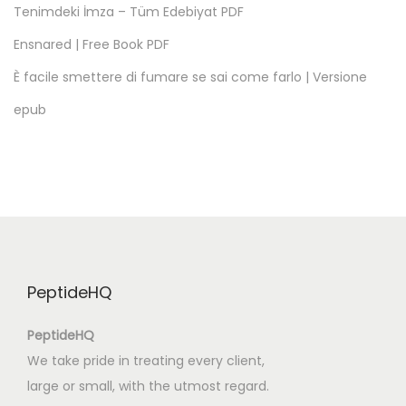
Tenimdeki İmza – Tüm Edebiyat PDF
u
Ensnared | Free Book PDF
r
a
È facile smettere di fumare se sai come farlo | Versione
u
epub
d
é
s
e
r
t
:
PeptideHQ
T
e
PeptideHQ
x
We take pride in treating every client,
t
large or small, with the utmost regard.
e