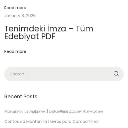
[
Read more
P
January 8, 2026
D
Tenimdeki İmza – Tüm
F
Edebiyat PDF
,
E
Read more
P
U
B
]
L
e
Recent Posts
r
e
Ματωμένος μεσημβρινός | Βιβλιοθήκη Δωρεάν Αναγνώσεων
t
Contos da Montanha | Livros para Compartilhar
o