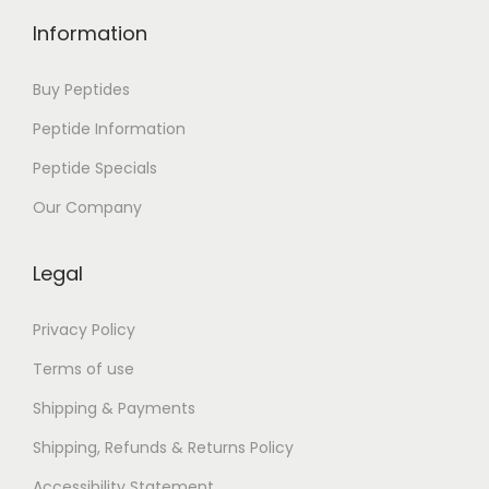
e
Information
t
d
Buy Peptides
o
Peptide Information
c
Peptide Specials
u
m
Our Company
e
n
Legal
t
s
Privacy Policy
–
Terms of use
L
Shipping & Payments
i
Shipping, Refunds & Returns Policy
v
r
Accessibility Statement