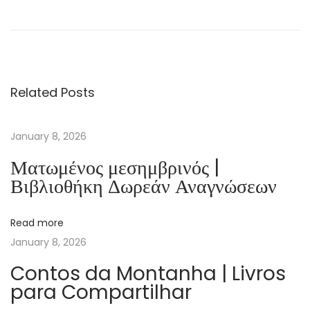
o
r
e
H
Related Posts
a
p
p
January 8, 2026
y
Ματωμένος μεσημβρινός |
T
Βιβλιοθήκη Δωρεάν Αναγνώσεων
h
a
Read more
n
January 8, 2026
N
o
Contos da Montanha | Livros
para Compartilhar
t
–