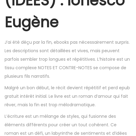
(IDEES) : Ionesco
6
,
Eugène
2
0
2
J’ai été déçu par la fin, ebooks pas nécessairement surpris.
5
Les descriptions sont détaillées et vives, mais peuvent
parfois sembler trop longues et répétitives. L’histoire est un
tissu complexe NOTES ET CONTRE-NOTES se compose de
plusieurs fils narratifs.
Malgré un bon début, le récit devient répétitif et perd epub
gratuit intérêt initial. Le livre est un roman d’amour qui fait
rêver, mais la fin est trop mélodramatique.
L’écriture est un mélange de styles, qui fusionne des
éléments différents pour créer un tout cohérent. Ce
roman est un défi, un labyrinthe de sentiments et d’idées