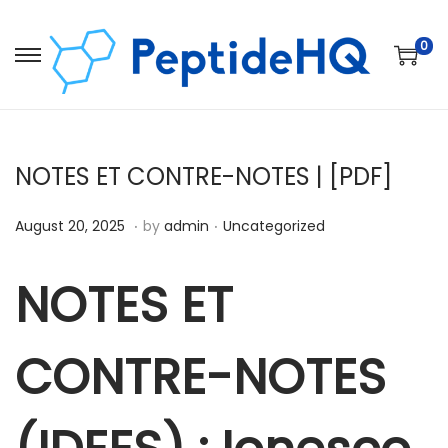
0
NOTES ET CONTRE-NOTES | [PDF]
.
.
Posted on
Posted in
D
August 20, 2025
by
admin
Uncategorized
e
c
NOTES ET
e
m
CONTRE-NOTES
b
e
r