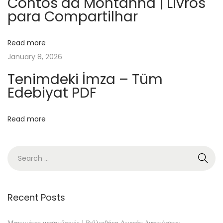
Contos da Montanha | Livros
para Compartilhar
y
t
y
Read more
y
January 8, 2026
:
Tenimdeki İmza – Tüm
1
Edebiyat PDF
2
r
Read more
i
k
o
s
k
e
Recent Posts
r
t