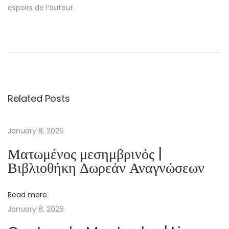
espoirs de l’auteur.
H
e
r
r
a
Related Posts
Q
u
i
January 8, 2026
n
Ματωμένος μεσημβρινός |
e
Βιβλιοθήκη Δωρεάν Αναγνώσεων
s
i
Read more
t
January 8, 2026
t
ä