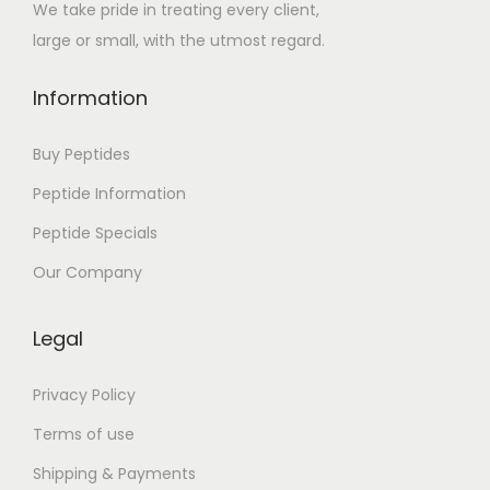
We take pride in treating every client,
,
large or small, with the utmost regard.
E
k
Information
i
r
Buy Peptides
j
Peptide Information
a
Peptide Specials
)
T
Our Company
h
e
Legal
R
a
Privacy Policy
v
Terms of use
e
Shipping & Payments
n