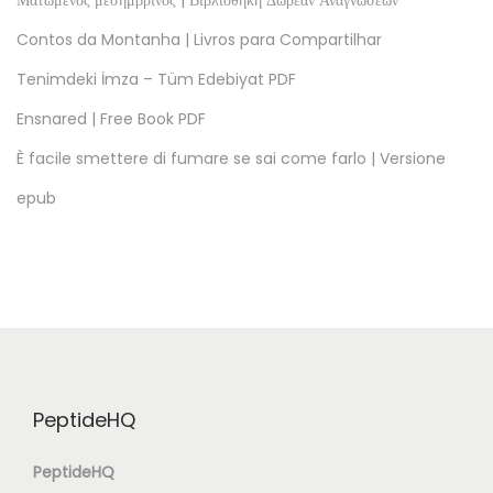
Ματωμένος μεσημβρινός | Βιβλιοθήκη Δωρεάν Αναγνώσεων
o
Contos da Montanha | Livros para Compartilhar
m
Tenimdeki İmza – Tüm Edebiyat PDF
u
Ensnared | Free Book PDF
s
t
È facile smettere di fumare se sai come farlo | Versione
a
epub
|
(
P
D
F
,
E
PeptideHQ
P
U
PeptideHQ
B