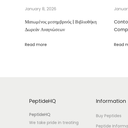
p
January 8, 2026
Januar
o
Ματωμένος μεσημβρινός | Βιβλιοθήκη
Conto
u
Δωρεάν Αναγνώσεων
Compa
r
u
Read more
Read 
n
e
c
i
t
é
d
PeptideHQ
Information
e
v
PeptideHQ
Buy Peptides
e
We take pride in treating
Peptide Informa
r