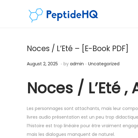
Noces / L’Eté – [E-Book PDF]
.
.
Posted on
Posted in
D
August 2, 2025
by
admin
Uncategorized
e
c
Noces / L’Eté ,
e
m
b
Les personnages sont attachants, mais leur compor
e
livres audio présentation est un peu trop didactique
r
l’histoire est trop linéaire pour être vraiment enga
7
mais les dialogues manquent de naturel.