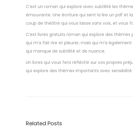
C’est un roman qui explore avec subtilité les thèm
émouvante. Une écriture qui sent la lire un pdf et 
coup de théâtre qui vous laisse sans voix, et vous fa
C’est livres gratuits roman qui explore des thèmes
qui m’a fait rire et pleurer, mais qui m’a également 
qui manque de subtilité et de nuance.
Un livres qui vous fera réfléchir sur vos propres pré
qui explore des thèmes importants avec sensibilité 
R
e
q
u
i
Related Posts
e
m