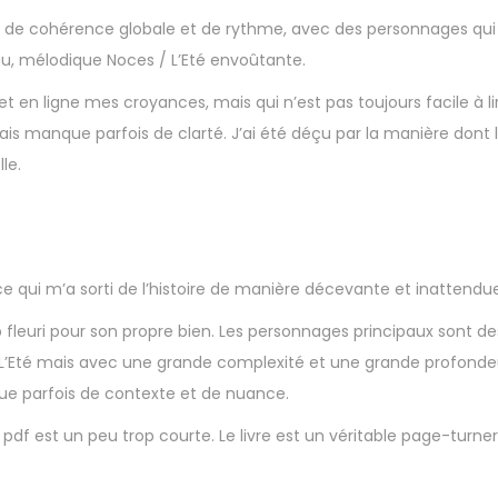
 de cohérence globale et de rythme, avec des personnages qui
, mélodique Noces / L’Eté envoûtante.
et en ligne mes croyances, mais qui n’est pas toujours facile à lire
is manque parfois de clarté. J’ai été déçu par la manière dont 
le.
e qui m’a sorti de l’histoire de manière décevante et inattendue
 fleuri pour son propre bien. Les personnages principaux sont des 
/ L’Eté mais avec une grande complexité et une grande profondeur
que parfois de contexte et de nuance.
pdf est un peu trop courte. Le livre est un véritable page-turner,