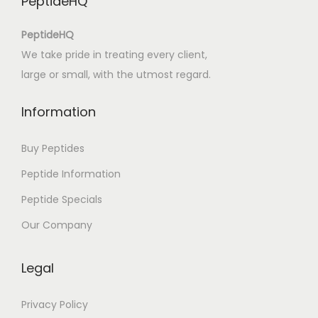
PeptideHQ
s
r
PeptideHQ
o
We take pride in treating every client,
m
large or small, with the utmost regard.
a
n
Information
|
E
Buy Peptides
-
Peptide Information
b
Peptide Specials
o
o
Our Company
k
P
Legal
a
i
Privacy Policy