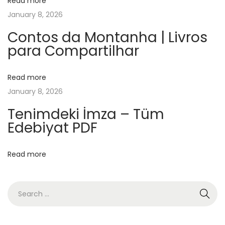
Read more
l
January 8, 2026
t
e
Contos da Montanha | Livros
para Compartilhar
n
M
a
Read more
m
January 8, 2026
s
Tenimdeki İmza – Tüm
e
Edebiyat PDF
l
l
Read more
:
E
u
g
e