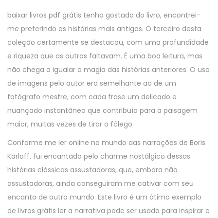
r
baixar livros pdf grátis tenha gostado do livro, encontrei-
7
me preferindo as histórias mais antigas. O terceiro desta
,
coleção certamente se destacou, com uma profundidade
2
e riqueza que as outras faltavam. É uma boa leitura, mas
0
não chega a igualar a magia das histórias anteriores. O uso
2
de imagens pelo autor era semelhante ao de um
5
fotógrafo mestre, com cada frase um delicado e
nuançado instantâneo que contribuía para a paisagem
maior, muitas vezes de tirar o fôlego.
Conforme me ler online no mundo das narrações de Boris
Karloff, fui encantado pelo charme nostálgico dessas
histórias clássicas assustadoras, que, embora não
assustadoras, ainda conseguiram me cativar com seu
encanto de outro mundo. Este livro é um ótimo exemplo
de livros grátis ler a narrativa pode ser usada para inspirar e