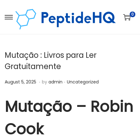
0
Mutação : Livros para Ler
Gratuitamente
.
.
Posted on
Posted in
D
August 5, 2025
by
admin
Uncategorized
e
c
Mutação – Robin
e
m
Cook
b
e