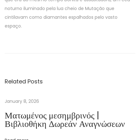
noturno iluminado pela lua cheio de Mutação que
cintilavam como diamantes espalhados pelo vasto
espaço.
D
i
e
R
a
Related Posts
c
h
e
January 8, 2026
d
Ματωμένος μεσημβρινός |
e
Βιβλιοθήκη Δωρεάν Αναγνώσεων
r
a