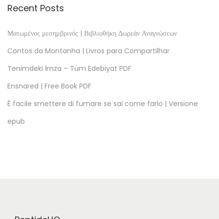
n
Recent Posts
i
e
Ματωμένος μεσημβρινός | Βιβλιοθήκη Δωρεάν Αναγνώσεων
M
Contos da Montanha | Livros para Compartilhar
a
Tenimdeki İmza – Tüm Edebiyat PDF
r
Ensnared | Free Book PDF
l
i
È facile smettere di fumare se sai come farlo | Versione
t
epub
t
s
L
e
b
e
n