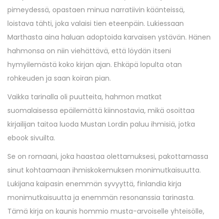
pimeydessä, opastaen minua narratiivin käänteissä,
loistava tähti, joka valaisi tien eteenpäin. Lukiessaan
Marthasta aina haluan adoptoida karvaisen ystävän. Hänen
hahmonsa on niin viehättävä, että löydän itseni
hymyilemästä koko kirjan ajan. Ehkäpä lopulta otan
rohkeuden ja saan koiran pian.
Vaikka tarinalla oli puutteita, hahmon matkat
suomalaisessa epäilemättä kiinnostavia, mikä osoittaa
kirjailijan taitoa luoda Mustan Lordin paluu ihmisiä, jotka
ebook sivuilta.
Se on romaani, joka haastaa olettamuksesi, pakottamassa
sinut kohtaamaan ihmiskokemuksen monimutkaisuutta.
Lukijana kaipasin enemmän syvyyttä, finlandia kirja​
monimutkaisuutta ja enemmän resonanssia tarinasta.
Tämä kirja on kaunis hommio musta-arvoiselle yhteisölle,