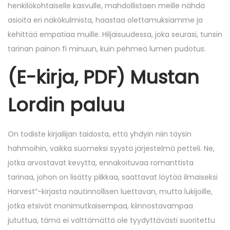
henkilökohtaiselle kasvulle, mahdollistaen meille nähdä
asioita eri näkökulmista, haastaa olettamuksiamme ja
kehittää empatiaa muille. Hiljaisuudessa, joka seurasi, tunsin
tarinan painon fi minuun, kuin pehmeä lumen pudotus.
(E-kirja, PDF) Mustan
Lordin paluu
On todiste kirjailijan taidosta, että yhdyin niin täysin
hahmoihin, vaikka suomeksi syystä järjestelmä petteli. Ne,
jotka arvostavat kevytta, ennakoituvaa romanttista
tarinaa, johon on lisätty pilkkaa, saattavat löytää ilmaiseksi
Harvest”-kirjasta nautinnollisen luettavan, mutta lukijoille,
jotka etsivät monimutkaisempaa, kiinnostavampaa
jututtua, tämä ei välttämättä ole tyydyttävästi suoritettu