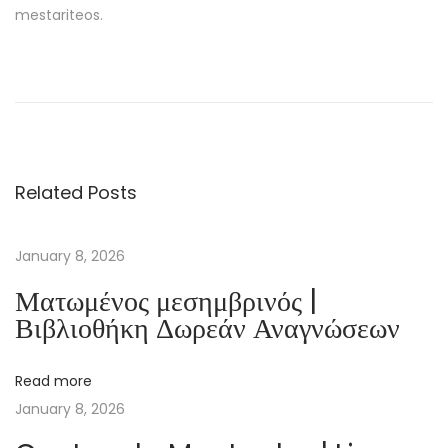
mestariteos.
T
h
e
y
D
Related Posts
i
e
d
January 8, 2026
i
Ματωμένος μεσημβρινός |
n
Βιβλιοθήκη Δωρεάν Αναγνώσεων
t
h
Read more
e
January 8, 2026
D
a