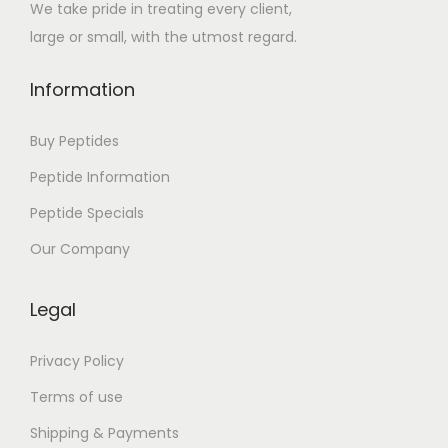
We take pride in treating every client,
:
large or small, with the utmost regard.
D
o
Information
w
n
Buy Peptides
l
Peptide Information
o
Peptide Specials
a
d
Our Company
P
D
Legal
F
Privacy Policy
Terms of use
Shipping & Payments