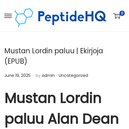
0
Mustan Lordin paluu | Ekirjoja
(EPUB)
.
.
Posted on
Posted in
D
June 19, 2025
by
admin
Uncategorized
e
c
Mustan Lordin
e
m
paluu Alan Dean
b
e