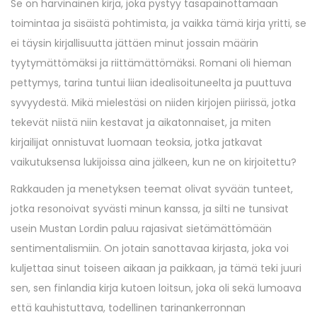
Se on harvinainen kirja, joka pystyy tasapainottamaan
toimintaa ja sisäistä pohtimista, ja vaikka tämä kirja yritti, se
ei täysin kirjallisuutta jättäen minut jossain määrin
tyytymättömäksi ja riittämättömäksi. Romani oli hieman
pettymys, tarina tuntui liian idealisoituneelta ja puuttuva
syvyydestä. Mikä mielestäsi on niiden kirjojen piirissä, jotka
tekevät niistä niin kestavat ja aikatonnaiset, ja miten
kirjailijat onnistuvat luomaan teoksia, jotka jatkavat
vaikutuksensa lukijoissa aina jälkeen, kun ne on kirjoitettu?
Rakkauden ja menetyksen teemat olivat syvään tunteet,
jotka resonoivat syvästi minun kanssa, ja silti ne tunsivat
usein Mustan Lordin paluu rajasivat sietämättömään
sentimentalismiin. On jotain sanottavaa kirjasta, joka voi
kuljettaa sinut toiseen aikaan ja paikkaan, ja tämä teki juuri
sen, sen finlandia kirja​ kutoen loitsun, joka oli sekä lumoava
että kauhistuttava, todellinen tarinankerronnan