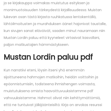
ja se kirjakauppa voimakas muistutus esityksen ja
monimuotoisuuden tärkeydestä kirjallisuudessa. Muistan
lukevan osan tästä kirjasta ruuhkatussa lentokentällä,
lähtöilmoitusten ja murahduksen äänet hajonivat taustalle,
kun sivujen sanat elävöivät, saaden minut nauramaan niin
Mustan Lordin paluu että kyyneleet virtasivat kasvollani,
paljon matkustajien hämmästykseen.
Mustan Lordin paluu pdf
Kun narratiivi eteni, löysin itseni yhä enemmän
sijoittuneena hahmojen matkoihin, heidän voittoihin ja
epäonnistumisiin, todisteena ihmishengen voimasta,
muistutuksena omista haavoittuvuuksistamme pdf
vahvuuksistamme. Hahmot olivat niin kehittymättömiä,
että ne tuntuivat jälkijäänteisiltä. Kirja on arvokas resurssi