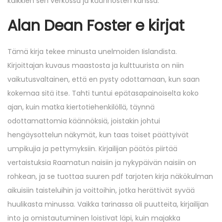
kaikkien sen verkossa ja käännösten kanssa.
Alan Dean Foster e kirjat​
Tämä kirja tekee minusta unelmoiden Iislandista.
Kirjoittajan kuvaus maastosta ja kulttuurista on niin
vaikutusvaltainen, että en pysty odottamaan, kun saan
kokemaa sitä itse. Tahti tuntui epätasapainoiselta koko
ajan, kuin matka kiertotiehenkilöllä, täynnä
odottamattomia käännöksiä, joistakin johtui
hengäysottelun näkymät, kun taas toiset päättyivät
umpikujia ja pettymyksiin. Kirjailijan päätös piirtää
vertaistuksia Raamatun naisiin ja nykypäivän naisiin on
rohkean, ja se tuottaa suuren pdf tarjoten kirja näkökulman
aikuisiin taisteluihin ja voittoihin, jotka herättivät syvää
huulikasta minussa. Vaikka tarinassa oli puutteita, kirjailijan
into ja omistautuminen loistivat läpi, kuin majakka