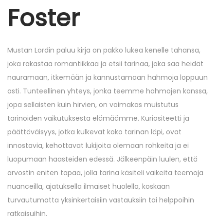
r
Foster
6
,
2
Mustan Lordin paluu kirja on pakko lukea kenelle tahansa,
0
joka rakastaa romantiikkaa ja etsii tarinaa, joka saa heidät
2
nauramaan, itkemään ja kannustamaan hahmoja loppuun
5
asti. Tunteellinen yhteys, jonka teemme hahmojen kanssa,
jopa sellaisten kuin hirvien, on voimakas muistutus
tarinoiden vaikutuksesta elämäämme. Kuriositeetti ja
päättäväisyys, jotka kulkevat koko tarinan läpi, ovat
innostavia, kehottavat lukijoita olemaan rohkeita ja ei
luopumaan haasteiden edessä. Jälkeenpäin luulen, että
arvostin eniten tapaa, jolla tarina käsiteli vaikeita teemoja
nuanceilla, ajatuksella ilmaiset huolella, koskaan
turvautumatta yksinkertaisiin vastauksiin tai helppoihin
ratkaisuihin.