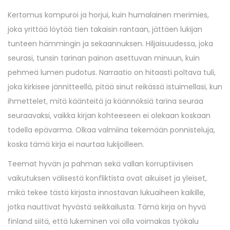
Kertomus kompuroi ja horjui, kuin humalainen merimies,
joka yrittää löytää tien takaisin rantaan, jättäen lukijan
tunteen hämmingin ja sekaannuksen. Hiljaisuudessa, joka
seurasi, tunsin tarinan painon asettuvan minuun, kuin
pehmeä lumen pudotus. Narraatio on hitaasti poltava tuli,
joka kirkisee jännitteellä, pitää sinut reikässä istuimellasi, kun
ihmettelet, mitä käänteitä ja käännöksiä tarina seuraa
seuraavaksi, vaikka kirjan kohteeseen ei olekaan koskaan
todella epävarma. Olkaa valmiina tekemään ponnisteluja,
koska tämä kirja ei naurtaa lukijoilleen.
Teemat hyvän ja pahman sekä vallan korruptiivisen
vaikutuksen välisestä konfliktista ovat aikuiset ja yleiset,
mikä tekee tästä kirjasta innostavan lukuaiheen kaikille,
jotka nauttivat hyvästä seikkailusta. Tämä kirja on hyvä
finland siitä, että lukeminen voi olla voimakas työkalu