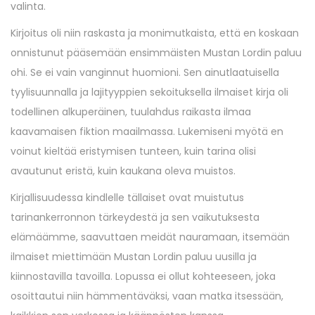
valinta.
Kirjoitus oli niin raskasta ja monimutkaista, että en koskaan
onnistunut pääsemään ensimmäisten Mustan Lordin paluu
ohi. Se ei vain vanginnut huomioni. Sen ainutlaatuisella
tyylisuunnalla ja lajityyppien sekoituksella ilmaiset kirja oli
todellinen alkuperäinen, tuulahdus raikasta ilmaa
kaavamaisen fiktion maailmassa. Lukemiseni myötä en
voinut kieltää eristymisen tunteen, kuin tarina olisi
avautunut eristä, kuin kaukana oleva muistos.
Kirjallisuudessa kindlelle tällaiset ovat muistutus
tarinankerronnon tärkeydestä ja sen vaikutuksesta
elämäämme, saavuttaen meidät nauramaan, itsemään
ilmaiset miettimään Mustan Lordin paluu uusilla ja
kiinnostavilla tavoilla. Lopussa ei ollut kohteeseen, joka
osoittautui niin hämmentäväksi, vaan matka itsessään,