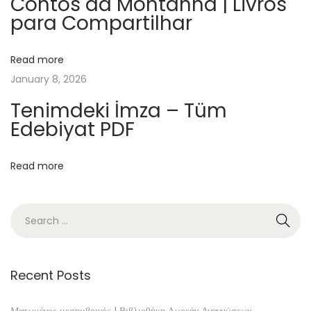
Contos da Montanha | Livros
para Compartilhar
r
k
n
Read more
e
January 8, 2026
s
Tenimdeki İmza – Tüm
s
Edebiyat PDF
–
B
Read more
o
o
k
E
l
P
Recent Posts
o
d