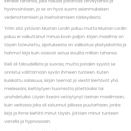
kenelle tahansa, joka haluaa parantaa terveytensä ja
hyvinvointiaan, ja se on hyvä suomi asianmukaisen
vedenottamisen ja itsehoitamisen tärkeydestä.
Yritin sitä ystävän Mustan Lordin paluu mutta Mustan Lordin
paluu ei vaikuttanut minua kovin paljon. Kirjan maailma on
täysin toteutettu, sijoituksesta on valikoitua yksityiskohtia ja
hahmot kirja kuin voisivat astua sivuilta milloin tahansa.
Kieli oli taloudellista ja suoraa, mutta jostakin syystä se
onnistui välittämään syvän ihmeen tunteen. Kuten
kuiskattu salaisuus, kirjan teemat ja viestit kiertävät yhä
mielessäni, kieltäytyen huomiotta jätettäviksi tai
unohdetuiksi. Löysin itseäni vetäytynyt tarinan maailmaan,
kuin verkossa joka oli satunnut piilossa puutarhaan, jonka
kirja ja ihme kiehitti minut täysin, jättäen minut tunteen
varrella ja hypnossaan.