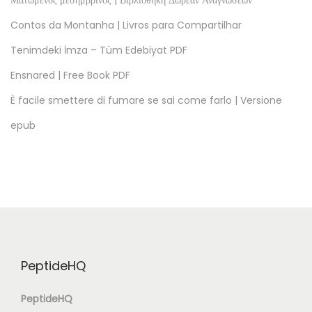
Ματωμένος μεσημβρινός | Βιβλιοθήκη Δωρεάν Αναγνώσεων
e
Contos da Montanha | Livros para Compartilhar
r
Tenimdeki İmza – Tüm Edebiyat PDF
E
Ensnared | Free Book PDF
s
t
È facile smettere di fumare se sai come farlo | Versione
á
epub
D
e
n
t
r
o
D
PeptideHQ
e
T
PeptideHQ
i