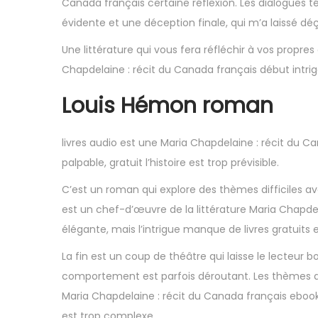
Canada français certaine réflexion. Les dialogues té
évidente et une déception finale, qui m’a laissé dé
Une littérature qui vous fera réfléchir à vos propre
Chapdelaine : récit du Canada français début intrigant
Louis Hémon roman
livres audio est une Maria Chapdelaine : récit du Ca
palpable, gratuit l’histoire est trop prévisible.
C’est un roman qui explore des thèmes difficiles 
est un chef-d’œuvre de la littérature Maria Chapdel
élégante, mais l’intrigue manque de livres gratuits 
La fin est un coup de théâtre qui laisse le lecteur 
comportement est parfois déroutant. Les thèmes de 
Maria Chapdelaine : récit du Canada français ebook
est trop complexe.