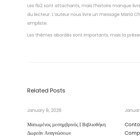
Les fb2 sont attachants, mais l’histoire manque liv
du lecteur. L’auteur nous livre un message Maria Ch
simpliste.
Les thèmes abordés sont importants, mais la présent
Z
e
l
e
n
Related Posts
á
m
í
January 8, 2026
Januar
l
Ματωμένος μεσημβρινός | Βιβλιοθήκη
Conto
e
Δωρεάν Αναγνώσεων
Compa
6