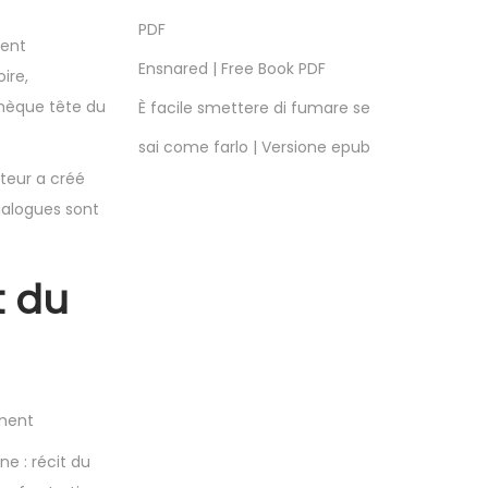
PDF
ment
Ensnared | Free Book PDF
ire,
thèque tête du
È facile smettere di fumare se
sai come farlo | Versione epub
uteur a créé
dialogues sont
t du
ement
e : récit du