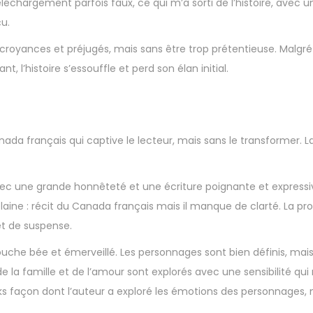
léchargement parfois faux, ce qui m’a sorti de l’histoire, avec u
çu.
s croyances et préjugés, mais sans être trop prétentieuse. Malgré
, l’histoire s’essouffle et perd son élan initial.
nada français qui captive le lecteur, mais sans le transformer. L
avec une grande honnêteté et une écriture poignante et express
aine : récit du Canada français mais il manque de clarté. La pro
et de suspense.
bouche bée et émerveillé. Les personnages sont bien définis, mais
la famille et de l’amour sont explorés avec une sensibilité qui 
s façon dont l’auteur a exploré les émotions des personnages, ma