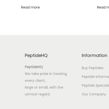
:
Read more
Read 
C
o
f
f
e
y
n
PeptideHQ
Information
a
M
PeptideHQ
Buy Peptides
í
We take pride in treating
Peptide Informa
l
every client,
i
Peptide Special
large or small, with the
–
utmost regard.
Our Company
e
B