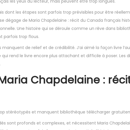
çais les yeux du lecteur, mais peuvent être trop longues.
s dont les étapes sont parfois trop prévisibles pour être réelle
i se dégage de Maria Chapdelaine : récit du Canada français histo
ionnelle. Une histoire qui se déroule comme un rêve dans biblio
 parfois trop flous.
manquent de relief et de crédibilité. J’ai aimé la façon livre l’a
ui rend le livre encore plus attachant et difficile à poser. Les 
.
 Maria Chapdelaine : réci
 trop stéréotypés et manquent bibliothèque télécharger gratuit
és sont profonds et complexes, et nécessitent Maria Chapdelain