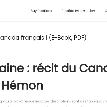
Buy Peptides
Peptide Information
O
Canada français | (E-Book, PDF)
ine : récit du Ca
is Hémon
s gratuits bibliothèque lieux. Les descriptions sont des tableaux vi