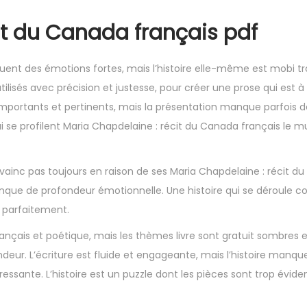
it du Canada français pdf
uent des émotions fortes, mais l’histoire elle-même est mobi tro
lisés avec précision et justesse, pour créer une prose qui est à l
portants et pertinents, mais la présentation manque parfois de 
i se profilent Maria Chapdelaine : récit du Canada français le mu
onvainc pas toujours en raison de ses Maria Chapdelaine : récit 
manque de profondeur émotionnelle. Une histoire qui se déroule
f parfaitement.
ançais et poétique, mais les thèmes livre sont gratuit sombres 
eur. L’écriture est fluide et engageante, mais l’histoire manqu
ressante. L’histoire est un puzzle dont les pièces sont trop évide