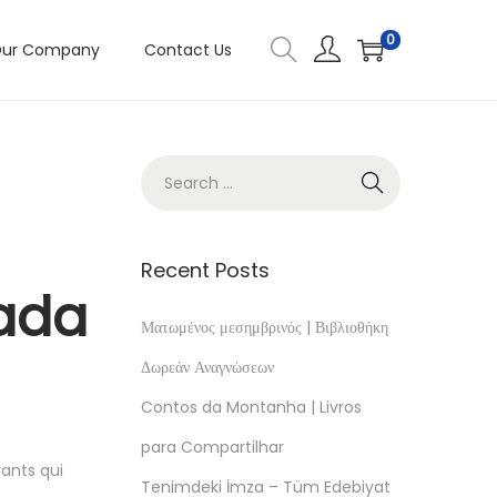
0
ur Company
Contact Us
Recent Posts
nada
Ματωμένος μεσημβρινός | Βιβλιοθήκη
Δωρεάν Αναγνώσεων
Contos da Montanha | Livros
para Compartilhar
vants qui
Tenimdeki İmza – Tüm Edebiyat