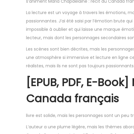
s’animent Maria Chapdelaine : récit du Canada fran
,
2
La lecture est un voyage à travers les émotions, mai
0
passionnantes. J’ai été saisi par l’émotion brute qu
2
impossible à oublier et qui laisse une marque émot
5
lecteur, mais dont les personnages secondaires sont
Les scènes sont bien décrites, mais les personnages 
une atmosphère si immersive et lecture en ligne ce q
réalistes, mais ils ne sont pas toujours passionnants
[EPUB, PDF, E-Book]
Canada français
livre est solide, mais les personnages sont un peu
L’auteur a une plume légère, mais les thèmes abord