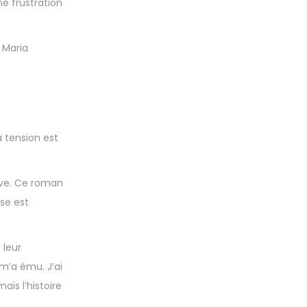
ne frustration
 Maria
a tension est
ive. Ce roman
se est
 leur
m’a ému. J’ai
is l’histoire