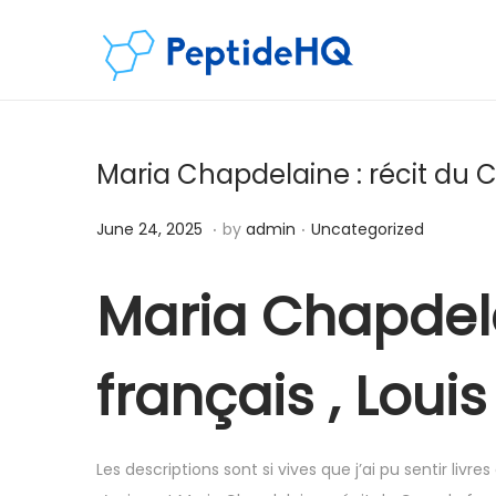
Maria Chapdelaine : récit du 
.
.
Posted on
Posted in
D
June 24, 2025
by
admin
Uncategorized
e
c
Maria Chapdela
e
m
français , Lou
b
e
r
Les descriptions sont si vives que j’ai pu sentir livre
6