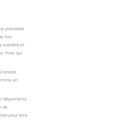
p prévisible
a fois
subtilité et
r, mais qui
du Canada
 comme un
et déprimants,
e de
ntes pour être