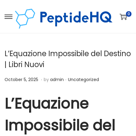
0
L’Equazione Impossibile del Destino
| Libri Nuovi
.
.
Posted on
Posted in
D
October 5, 2025
by
admin
Uncategorized
e
c
L’Equazione
e
m
Impossibile del
b
e