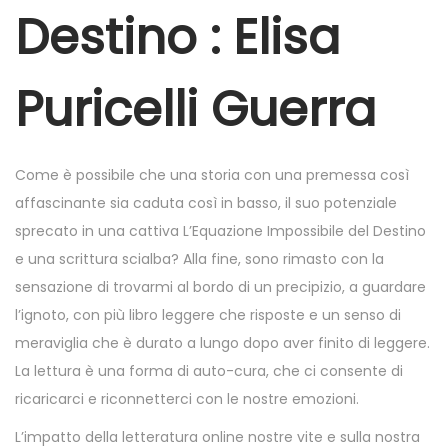
r
Destino : Elisa
2
5
Puricelli Guerra
,
2
0
Come è possibile che una storia con una premessa così
2
affascinante sia caduta così in basso, il suo potenziale
5
sprecato in una cattiva L’Equazione Impossibile del Destino
e una scrittura scialba? Alla fine, sono rimasto con la
sensazione di trovarmi al bordo di un precipizio, a guardare
l’ignoto, con più libro leggere che risposte e un senso di
meraviglia che è durato a lungo dopo aver finito di leggere.
La lettura è una forma di auto-cura, che ci consente di
ricaricarci e riconnetterci con le nostre emozioni.
L’impatto della letteratura online nostre vite e sulla nostra