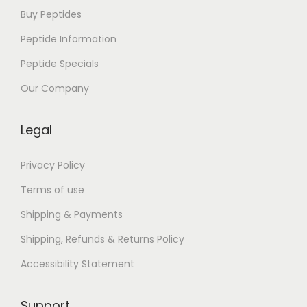
i
Buy Peptides
t
Peptide Information
e
Peptide Specials
D
i
Our Company
e
,
Legal
M
y
Privacy Policy
L
Terms of use
o
Shipping & Payments
v
Shipping, Refunds & Returns Policy
e
|
Accessibility Statement
[
P
Support