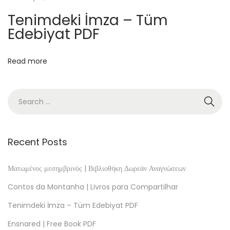
ç
Tenimdeki İmza – Tüm
ã
Edebiyat PDF
o
d
Read more
o
T
i
t
ã
–
Recent Posts
D
e
Ματωμένος μεσημβρινός | Βιβλιοθήκη Δωρεάν Αναγνώσεων
s
Contos da Montanha | Livros para Compartilhar
c
Tenimdeki İmza – Tüm Edebiyat PDF
u
Ensnared | Free Book PDF
b