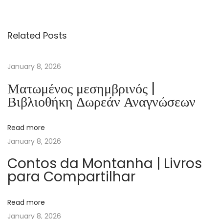
c
y
Related Posts
J
a
c
January 8, 2026
k
Ματωμένος μεσημβρινός |
s
Βιβλιοθήκη Δωρεάν Αναγνώσεων
o
n
Read more
e
January 8, 2026
a
M
Contos da Montanha | Livros
para Compartilhar
a
l
d
Read more
i
January 8, 2026