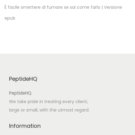
r
È facile smettere di fumare se sai come farlo | Versione
a
epub
,
A
c
e
s
s
e
PeptideHQ
,
A
PeptideHQ
p
We take pride in treating every client,
r
large or small, with the utmost regard.
o
v
Information
e