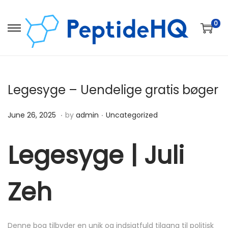
0
Legesyge – Uendelige gratis bøger
.
.
Posted on
Posted in
D
June 26, 2025
by
admin
Uncategorized
e
c
Legesyge | Juli
e
m
Zeh
b
e
r
Denne bog tilbyder en unik og indsigtfuld tilgang til politisk