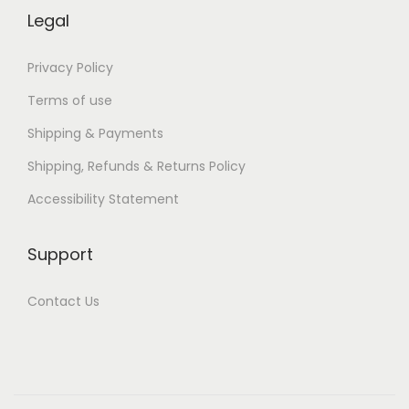
A
Legal
w
a
Privacy Policy
r
Terms of use
d
Shipping & Payments
-
Shipping, Refunds & Returns Policy
W
i
Accessibility Statement
n
n
Support
i
n
Contact Us
g
S
t
u