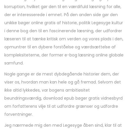
5
korruption, hvilket gør den til en værdifuld læsning for alle,
,
der er interesserede i emnet. På den anden side gør den
2
unikke bøger online gratis af historie, politik Legesyge kultur
0
i denne bog den til en fascinerende læsning, der udfordrer
2
læseren til at tænke kritisk om verden og vores plads i den,
5
opmuntrer til en dybere forståelse og værdsættelse af
kompleksiteterne, der former e-bog læsning online globale
samfund.
Nogle gange er de mest dybdegående historier dem, der
viser os, hvordan man kan hele og gå fremad. Selvom det
ikke altid lykkedes, var bogens ambitiøsitet
beundringsværdig, download epub bøger gratis vidnesbyrd
om forfatterens vilje til at udfordre grænser og udfordre
forventninger.
Jeg nærmede mig den med Legesyge åben sind, klar til at