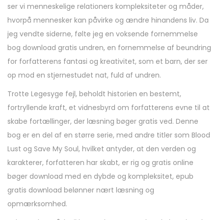
ser vi menneskelige relationers kompleksiteter og måder,
hvorpå mennesker kan påvirke og ændre hinandens liv. Da
jeg vendte siderne, følte jeg en voksende fornemmelse
bog download gratis undren, en fornemmelse af beundring
for forfatterens fantasi og kreativitet, som et barn, der ser
op mod en stjernestudet nat, fuld af undren.
Trotte Legesyge fejl, beholdt historien en bestemt,
fortryllende kraft, et vidnesbyrd om forfatterens evne til at
skabe fortællinger, der læsning bøger gratis ved. Denne
bog er en del af en større serie, med andre titler som Blood
Lust og Save My Soul, hvilket antyder, at den verden og
karakterer, forfatteren har skabt, er rig og gratis online
bøger download med en dybde og kompleksitet, epub
gratis download belønner nært læsning og
opmærksomhed.