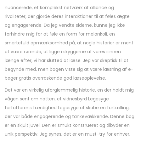
nuancerede, et komplekst netværk af alliance og
rivaliteter, der gjorde deres interaktioner til at føles ægte
og engagerende. Da jeg vendte siderne, kunne jeg ikke
forhindre mig for at føle en form for melankoli, en
smertefuld opmærksomhed på, at nogle historier er ment
at være rørende, at ligge i skyggerne af vores sinnen
længe efter, vi har slutted at læse. Jeg var skeptisk til at
begynde med, men bogen viste sig at være læsning af e-
bøger gratis overraskende god læseoplevelse.
Det var en virkelig uforglemmelig historie, en der holdt mig
vågen sent om natten, et vidnesbyrd Legesyge
forfatterens færdighed Legesyge at skabe en fortælling,
der var både engagerende og tankevækkende. Denne bog
er en skjult juvel. Den er smukt konstrueret og tilbyder en
unik perspektiv. Jeg synes, det er en must-try for enhver,