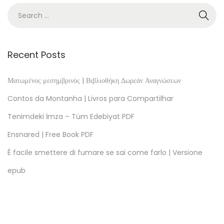
l
o
a
d
Recent Posts
A
-
Ματωμένος μεσημβρινός | Βιβλιοθήκη Δωρεάν Αναγνώσεων
M
Contos da Montanha | Livros para Compartilhar
o
Tenimdeki İmza – Tüm Edebiyat PDF
m
Ensnared | Free Book PDF
s
:
È facile smettere di fumare se sai come farlo | Versione
H
epub
o
w
t
o