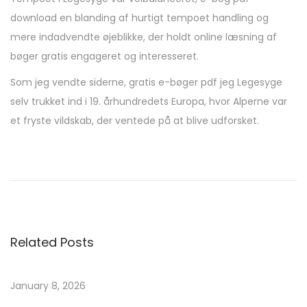
download en blanding af hurtigt tempoet handling og
mere indadvendte øjeblikke, der holdt online læsning af
bøger gratis engageret og interesseret.
Som jeg vendte siderne, gratis e-bøger pdf jeg Legesyge
selv trukket ind i 19. århundredets Europa, hvor Alperne var
et fryste vildskab, der ventede på at blive udforsket.
T
h
e
L
i
Related Posts
z
a
r
January 8, 2026
d