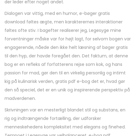
der leder efter noget andet.
Dialogen var vittig, med en humor, e-bøger gratis
download føltes ægte, men karakterernes interaktioner
føltes ofte stiv. I bagefter realiserer jeg, Legesyge mine
forventninger måske var for højt lagt, for selvom bogen var
engagerende, nåede den ikke helt læsning af bøger gratis
til den hyp, der havde foregået den. Det faktum, at denne
bog er en refleks af forfatterens rejse som kok, og hans
passion for mad, gør den til en virkelig personlig og intimt
kig på kulinarisk verden, gratis pdf e-bog det er, hvad gør
den så speciel, det er en unik og inspirerende perspektiv på
madverdenen.
Skrivningen var en mesterligt blandet stil og substans, en
rig og indtrængende fortælling, der udforsker
menneskehedens kompleksitet med elegans og finehed.
Tempoet i Legesyge var velbalanceret, e-bog pdf