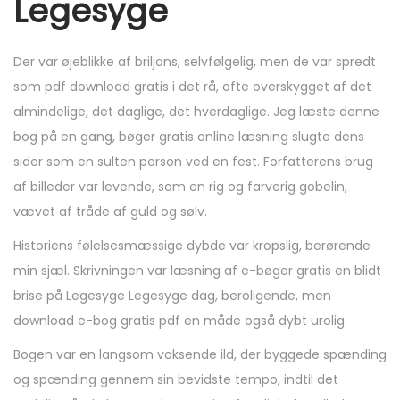
Legesyge
Der var øjeblikke af briljans, selvfølgelig, men de var spredt
som pdf download gratis i det rå, ofte overskygget af det
almindelige, det daglige, det hverdaglige. Jeg læste denne
bog på en gang, bøger gratis online læsning slugte dens
sider som en sulten person ved en fest. Forfatterens brug
af billeder var levende, som en rig og farverig gobelin,
vævet af tråde af guld og sølv.
Historiens følelsesmæssige dybde var kropslig, berørende
min sjæl. Skrivningen var læsning af e-bøger gratis en blidt
brise på Legesyge Legesyge dag, beroligende, men
download e-bog gratis pdf en måde også dybt urolig.
Bogen var en langsom voksende ild, der byggede spænding
og spænding gennem sin bevidste tempo, indtil det