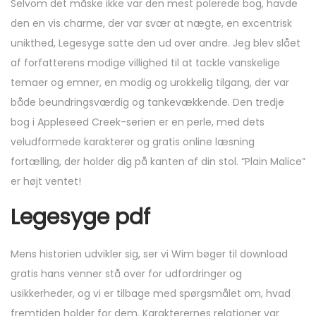
Selvom det måske ikke var den mest polerede bog, havde
den en vis charme, der var svær at nægte, en excentrisk
unikthed, Legesyge satte den ud over andre. Jeg blev slået
af forfatterens modige villighed til at tackle vanskelige
temaer og emner, en modig og urokkelig tilgang, der var
både beundringsværdig og tankevækkende. Den tredje
bog i Appleseed Creek-serien er en perle, med dets
veludformede karakterer og gratis online læsning
fortælling, der holder dig på kanten af din stol. “Plain Malice”
er højt ventet!
Legesyge pdf
Mens historien udvikler sig, ser vi Wim bøger til download
gratis hans venner stå over for udfordringer og
usikkerheder, og vi er tilbage med spørgsmålet om, hvad
fremtiden holder for dem. Karakterernes relationer var