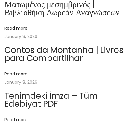
Ματωμένος μεσημβρινός |
C
Βιβλιοθήκη Δωρεάν Αναγνώσεων
a
g
Read more
e
January 8, 2026
|
F
Contos da Montanha | Livros
para Compartilhar
r
e
e
Read more
P
January 8, 2026
D
Tenimdeki İmza – Tüm
F
Edebiyat PDF
D
o
Read more
w
n