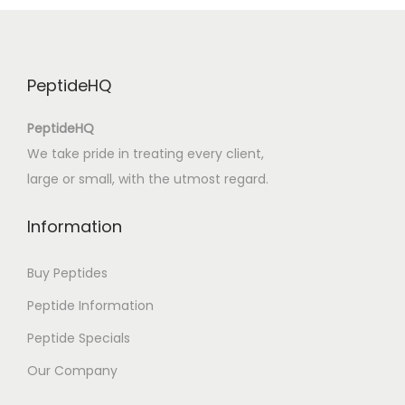
R
a
i
PeptideHQ
s
e
PeptideHQ
C
We take pride in treating every client,
o
large or small, with the utmost regard.
m
p
Information
e
t
Buy Peptides
i
Peptide Information
t
Peptide Specials
i
v
Our Company
e