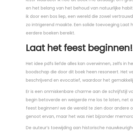
en het belang van het behoud van natuurlijke habit
ik door een bos liep, een wereld die zowel vertrouw
zo intrigerend maakte. Een solide toevoeging Laat 
eerdere boeken bereikt.
Laat het feest beginnen!
Het idee pdfs liefde alles kan overwinnen, zelfs in 
boodschap die door dit boek heen resoneert. Het ver
beschrijvend en evocatief, waardoor het gemakkeli
Er is een onmiskenbare charme aan de schrijfstijl v
begin betoverde en weigerde me los te laten, net als
feest beginnen! we de wereld te zien door andere og
genoot ervan, maar het was niet bijzonder memorabel
De auteur’s toewijding aan historische nauwkeurigh