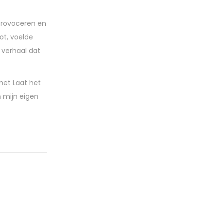
 provoceren en
ot, voelde
n verhaal dat
met Laat het
n mijn eigen