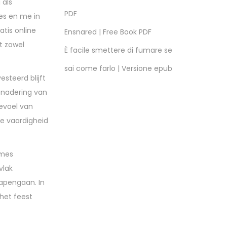
 als
PDF
ees en me in
atis online
Ensnared | Free Book PDF
t zowel
È facile smettere di fumare se
sai come farlo | Versione epub
steerd blijft
benadering van
gevoel van
de vaardigheid
ames
vlak
lapengaan. In
het feest