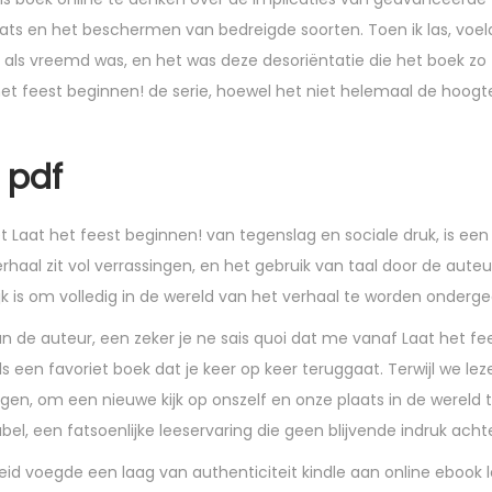
ats en het beschermen van bedreigde soorten. Toen ik las, voel
d als vreemd was, en het was deze desoriëntatie die het boek zo
het feest beginnen! de serie, hoewel het niet helemaal de hoogt
 pdf
het Laat het feest beginnen! van tegenslag en sociale druk, is een
haal zit vol verrassingen, en het gebruik van taal door de auteur
jk is om volledig in de wereld van het verhaal te worden onderg
an de auteur, een zeker je ne sais quoi dat me vanaf Laat het fe
 een favoriet boek dat je keer op keer teruggaat. Terwijl we lez
en, om een nieuwe kijk op onszelf en onze plaats in de wereld te 
, een fatsoenlijke leeservaring die geen blijvende indruk achter
eid voegde een laag van authenticiteit kindle aan online ebook l