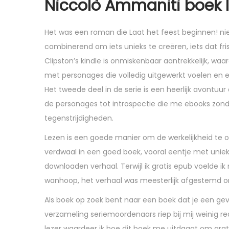
Niccolò Ammaniti boek 
Het was een roman die Laat het feest beginnen! nie
combinerend om iets unieks te creëren, iets dat fr
Clipston’s kindle is onmiskenbaar aantrekkelijk, w
met personages die volledig uitgewerkt voelen en e
Het tweede deel in de serie is een heerlijk avontuur
de personages tot introspectie die me ebooks zond
tegenstrijdigheden.
Lezen is een goede manier om de werkelijkheid te 
verdwaal in een goed boek, vooral eentje met unie
downloaden verhaal. Terwijl ik gratis epub voelde 
wanhoop, het verhaal was meesterlijk afgestemd o
Als boek op zoek bent naar een boek dat je een gevo
verzameling seriemoordenaars riep bij mij weinig 
lezer waardeer ik hoe dit boek me uitdaagt om gra