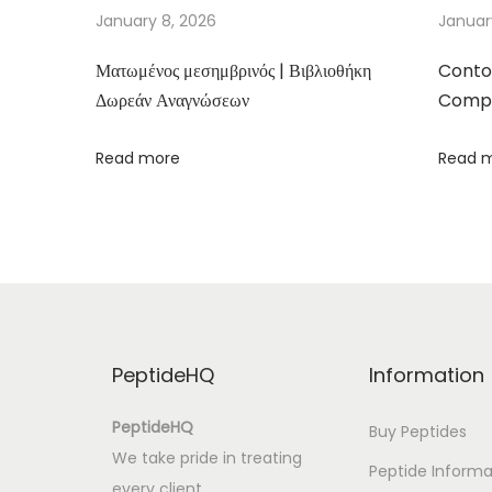
B
January 8, 2026
Januar
o
Ματωμένος μεσημβρινός | Βιβλιοθήκη
Conto
o
Δωρεάν Αναγνώσεων
Compa
k
–
Read more
Read 
B
o
o
k
s
P
D
PeptideHQ
Information
F
F
PeptideHQ
Buy Peptides
r
We take pride in treating
Peptide Informa
e
every client,