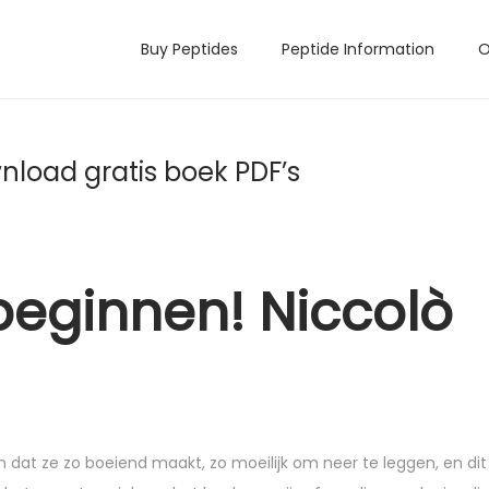
Buy Peptides
Peptide Information
O
nload gratis boek PDF’s
 beginnen! Niccolò
 dat ze zo boeiend maakt, zo moeilijk om neer te leggen, en dit