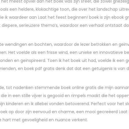
t meest opviel aan het boek was zijn sfeer, die zowel griezelig
zoals een heldere, klokachtige toon, die over het landschap uitr
e ik waardeer aan Laat het feest beginnen! boek is zijn ebook gr
diepere, serieuzere thema’s, waardoor een verhaal ontstaat da
e wendingen en bochten, waardoor de lezer betrokken en geïnve
rwinnen. Het voelde als een frisse wind, een unieke en innovatieve 
nden en geïnspireerd. Toen ik het boek uit had, voelde ik een 
 vrienden, en boek pdf gratis denk dat dat een getuigenis is van 
nde, tot nadenken stemmende boek online gratis die mijn aann
die in een stille vijver is gegooid en rimpels maakt die het opper
jn kinderen en ik allebei vonden betoverend. Perfect voor het s
 boek op door zijn eenvoud en charme, een mooi gecreëerd Laat 
e hart met gevoeligheid en nuance verkent.