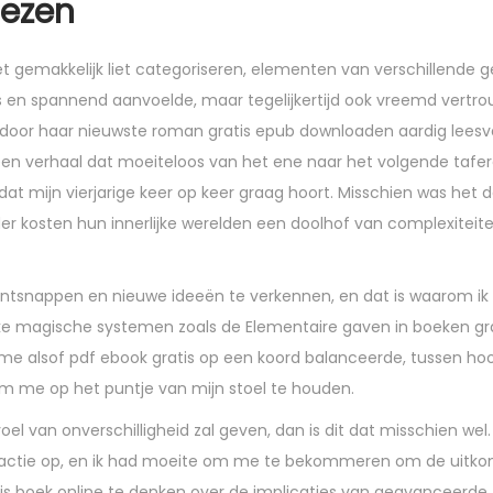
lezen
t gemakkelijk liet categoriseren, elementen van verschillende 
is en spannend aanvoelde, maar tegelijkertijd ook vreemd vertr
aardoor haar nieuwste roman gratis epub downloaden aardig leesv
en verhaal dat moeiteloos van het ene naar het volgende tafere
 dat mijn vierjarige keer op keer graag hoort. Misschien was het 
er kosten hun innerlijke werelden een doolhof van complexiteit
ontsnappen en nieuwe ideeën te verkennen, en dat is waarom ik
ke magische systemen zoals de Elementaire gaven in boeken gra
ik me alsof pdf ebook gratis op een koord balanceerde, tussen ho
m me op het puntje van mijn stoel te houden.
el van onverschilligheid zal geven, dan is dit dat misschien wel
reactie op, en ik had moeite om me te bekommeren om de uitko
tis boek online te denken over de implicaties van geavanceerde