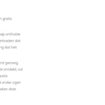
 gratis
 hap onthulde
ownloaden dat
ing dat het
eemd genoeg,
d ontdekt, vol
ratis
ld onder ogen
maken daar