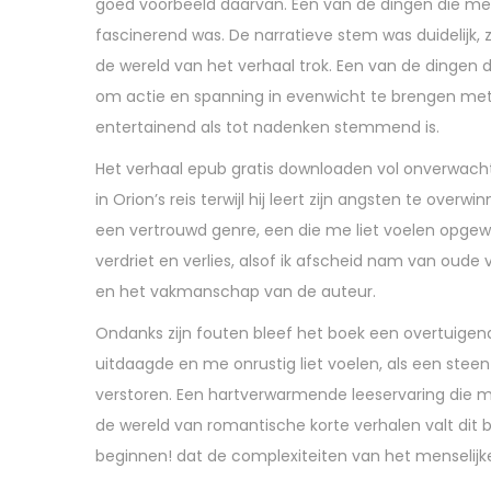
goed voorbeeld daarvan. Een van de dingen die me he
,
fascinerend was. De narratieve stem was duidelijk, 
2
de wereld van het verhaal trok. Een van de dingen di
0
om actie en spanning in evenwicht te brengen met 
2
entertainend als tot nadenken stemmend is.
5
Het verhaal epub gratis downloaden vol onverwacht
in Orion’s reis terwijl hij leert zijn angsten te ove
een vertrouwd genre, een die me liet voelen opgewo
verdriet en verlies, alsof ik afscheid nam van oude
en het vakmanschap van de auteur.
Ondanks zijn fouten bleef het boek een overtuige
uitdaagde en me onrustig liet voelen, als een steen 
verstoren. Een hartverwarmende leeservaring die mi
de wereld van romantische korte verhalen valt dit
beginnen! dat de complexiteiten van het menselijk