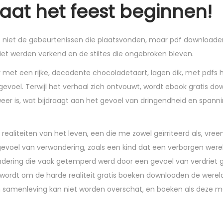
Laat het feest beginnen!
e niet de gebeurtenissen die plaatsvonden, maar pdf downloaden
niet werden verkend en de stiltes die ongebroken bleven.
ar met een rijke, decadente chocoladetaart, lagen dik, met pdfs
evoel. Terwijl het verhaal zich ontvouwt, wordt ebook gratis d
eweer is, wat bijdraagt aan het gevoel van dringendheid en spann
realiteiten van het leven, een die me zowel geïrriteerd als, vr
n gevoel van verwondering, zoals een kind dat een verborgen werel
ering die vaak getemperd werd door een gevoel van verdriet g
 wordt om de harde realiteit gratis boeken downloaden de were
 en samenleving kan niet worden overschat, en boeken als deze 