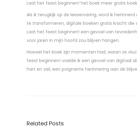
Laat het feest beginnen! het boek meer gratis bo
Als ik terugkijk op de leeservaring, word ik herin
te transformeren, digitale boeken gratis kracht die 
Laat het feest beginnen! een gevoel van tevredenheid
voor jaren in mijn hoofd zou blijven hangen.
Hoewel het boek zijn momenten had, waren ze vlucht
feest beginnen! voelde ik een gevoel van digitaal al
hart en ziel, een poignante herinnering aan de blij
N
o
t
i
n
Related Posts
M
y