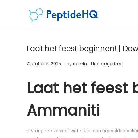
Laat het feest beginnen! | Dow
.
.
Posted on
Posted in
D
October 5, 2025
by
admin
Uncategorized
e
c
Laat het feest
e
m
Ammaniti
b
e
r
Ik vraag me vaak af wat het is aan bepaalde boeken
6