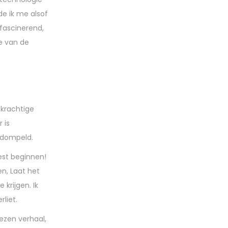
de ik me alsof
 fascinerend,
e van de
 krachtige
 is
edompeld.
est beginnen!
en, Laat het
krijgen. Ik
liet.
ezen verhaal,