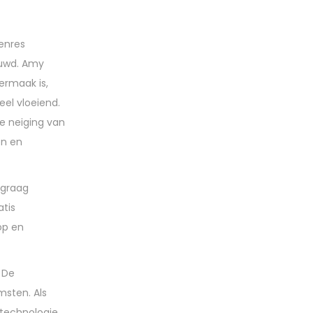
genres
ouwd. Amy
ermaak is,
el vloeiend.
de neiging van
en en
 graag
tis
op en
. De
msten. Als
 technologie