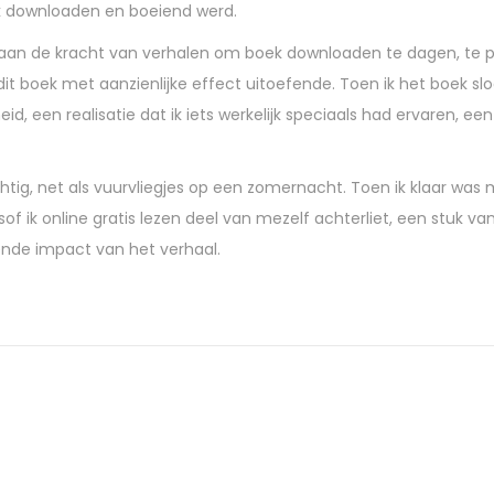
ek downloaden en boeiend werd.
nerd aan de kracht van verhalen om boek downloaden te dagen, te
dit boek met aanzienlijke effect uitoefende. Toen ik het boek slo
, een realisatie dat ik iets werkelijk speciaals had ervaren, ee
ig, net als vuurvliegjes op een zomernacht. Toen ik klaar was 
sof ik online gratis lezen deel van mezelf achterliet, een stuk va
vende impact van het verhaal.