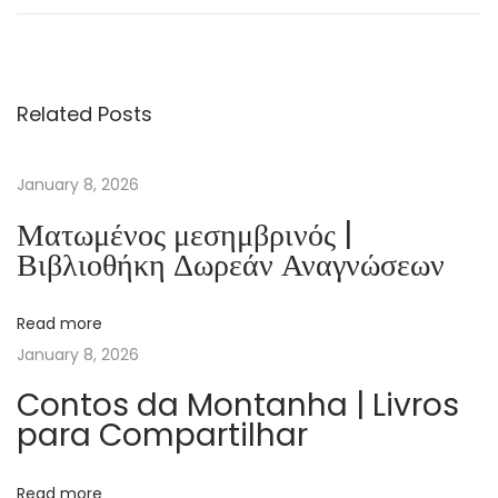
n
v
e
Related Posts
B
e
n
January 8, 2026
–
Ματωμένος μεσημβρινός |
K
Βιβλιοθήκη Δωρεάν Αναγνώσεων
i
t
Read more
a
January 8, 2026
p
D
Contos da Montanha | Livros
para Compartilhar
o
s
y
Read more