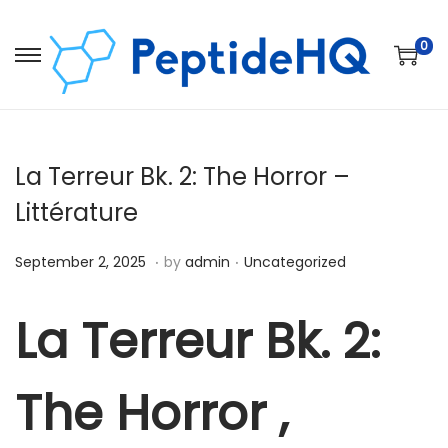
0
La Terreur Bk. 2: The Horror –
Littérature
.
.
Posted on
Posted in
D
September 2, 2025
by
admin
Uncategorized
e
c
La Terreur Bk. 2:
e
m
The Horror ,
b
e