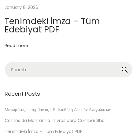
a
January 8, 2026
l
Tenimdeki İmza – Tüm
a
Edebiyat PDF
r
ı
Read more
n
a
Ş
i
m
d
Recent Posts
i
E
Ματωμένος μεσημβρινός | Βιβλιοθήκη Δωρεάν Αναγνώσεων
r
Contos da Montanha | Livros para Compartilhar
i
Tenimdeki İmza – Tüm Edebiyat PDF
ş