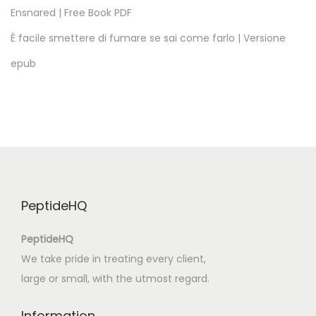
Ensnared | Free Book PDF
T
h
È facile smettere di fumare se sai come farlo | Versione
e
epub
S
i
x
t
h
M
a
PeptideHQ
n
:
PeptideHQ
R
We take pride in treating every client,
e
large or small, with the utmost regard.
a
d
Information