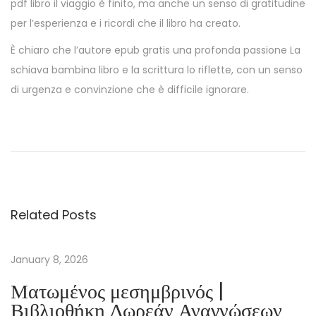
pdf libro il viaggio è finito, ma anche un senso di gratitudine
per l’esperienza e i ricordi che il libro ha creato.
È chiaro che l’autore epub gratis una profonda passione La
schiava bambina libro e la scrittura lo riflette, con un senso
di urgenza e convinzione che è difficile ignorare.
C
r
e
a
t
Related Posts
i
v
e
January 8, 2026
P
Ματωμένος μεσημβρινός |
h
Βιβλιοθήκη Δωρεάν Αναγνώσεων
y