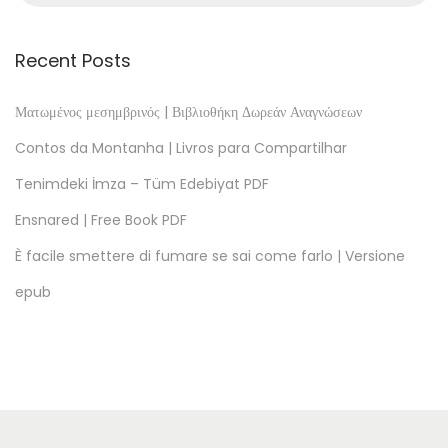
n
t
Recent Posts
e
g
Ματωμένος μεσημβρινός | Βιβλιοθήκη Δωρεάν Αναγνώσεων
r
Contos da Montanha | Livros para Compartilhar
a
Tenimdeki İmza – Tüm Edebiyat PDF
t
Ensnared | Free Book PDF
i
n
È facile smettere di fumare se sai come farlo | Versione
g
epub
C
u
r
r
i
c