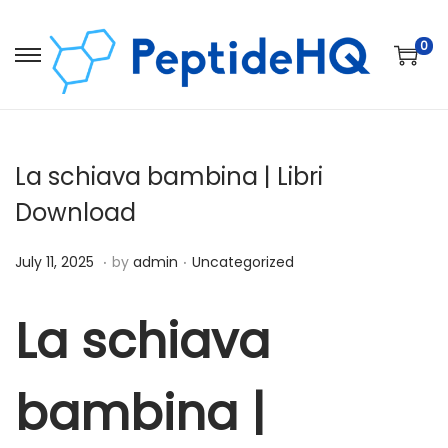
0
La schiava bambina | Libri
Download
.
.
Posted on
Posted in
D
July 11, 2025
by
admin
Uncategorized
e
c
La schiava
e
m
bambina |
b
e