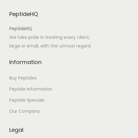
u
PeptideHQ
l
u
PeptideHQ
m
We take pride in treating every client,
T
large or small, with the utmost regard.
h
r
Information
o
u
Buy Peptides
g
Peptide Information
h
Peptide Specials
I
n
Our Company
n
o
Legal
v