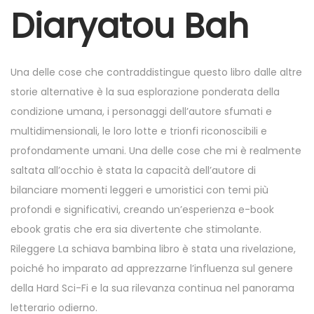
r
Diaryatou Bah
4
,
2
Una delle cose che contraddistingue questo libro dalle altre
0
storie alternative è la sua esplorazione ponderata della
2
condizione umana, i personaggi dell’autore sfumati e
5
multidimensionali, le loro lotte e trionfi riconoscibili e
profondamente umani. Una delle cose che mi è realmente
saltata all’occhio è stata la capacità dell’autore di
bilanciare momenti leggeri e umoristici con temi più
profondi e significativi, creando un’esperienza e-book
ebook gratis che era sia divertente che stimolante.
Rileggere La schiava bambina libro è stata una rivelazione,
poiché ho imparato ad apprezzarne l’influenza sul genere
della Hard Sci-Fi e la sua rilevanza continua nel panorama
letterario odierno.