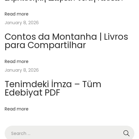
s
Read more
i
January 8, 2026
c
a
Contos da Montanha | Livros
para Compartilhar
l
E
d
Read more
u
January 8, 2026
c
Tenimdeki İmza – Tüm
a
Edebiyat PDF
t
i
Read more
o
n
:
I