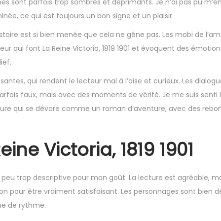
hèmes sont parfois trop sombres et déprimants. Je n’ai pas pu m
née, ce qui est toujours un bon signe et un plaisir.
istoire est si bien menée que cela ne gêne pas. Les mobi de l’am
eur qui font La Reine Victoria, 1819 1901 et évoquent des émotio
ief.
ntes, qui rendent le lecteur mal à l’aise et curieux. Les dialogu
parfois faux, mais avec des moments de vérité. Je me suis senti 
ecture qui se dévore comme un roman d’aventure, avec des reb
ine Victoria, 1819 1901
s peu trop descriptive pour mon goût. La lecture est agréable, mai
tion pour être vraiment satisfaisant. Les personnages sont bien 
ue de rythme.