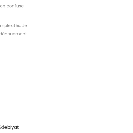
trop confuse
omplexités. Je
le dénouement
Edebiyat