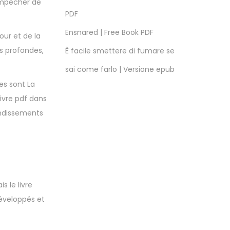
’empêcher de
PDF
Ensnared | Free Book PDF
our et de la
ns profondes,
È facile smettere di fumare se
sai come farlo | Versione epub
es sont La
livre pdf dans
ondissements
s le livre
développés et