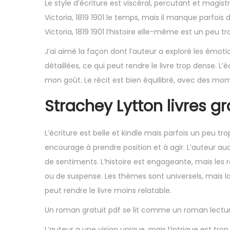
Le style d’écriture est viscéral, percutant et magist
Victoria, 1819 1901 le temps, mais il manque parfois d
Victoria, 1819 1901 l’histoire elle-même est un peu t
J’ai aimé la façon dont l’auteur a exploré les émot
détaillées, ce qui peut rendre le livre trop dense. L’
mon goût. Le récit est bien équilibré, avec des mom
Strachey Lytton livres gr
L’écriture est belle et kindle mais parfois un peu tr
encourage à prendre position et à agir. L’auteur aud
de sentiments. L’histoire est engageante, mais les
ou de suspense. Les thèmes sont universels, mais l
peut rendre le livre moins relatable.
Un roman gratuit pdf se lit comme un roman lecture
L’auteur a une vision unique, mais l’intrigue est trop