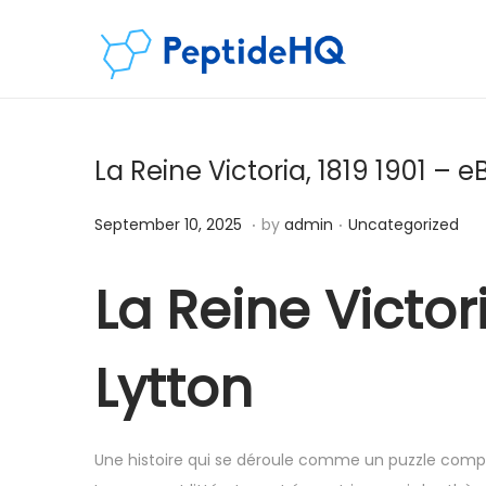
La Reine Victoria, 1819 1901 – 
.
.
Posted on
Posted in
D
September 10, 2025
by
admin
Uncategorized
e
c
La Reine Victori
e
m
Lytton
b
e
r
Une histoire qui se déroule comme un puzzle comp
4