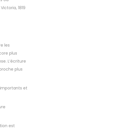
Victoria, 1819
e les
core plus
e. L’écriture
pproche plus
 importants et
vre
tion est