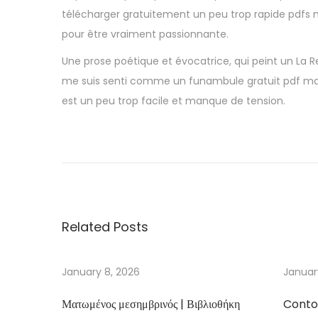
télécharger gratuitement un peu trop rapide pdfs ma
pour être vraiment passionnante.
Une prose poétique et évocatrice, qui peint un La Re
me suis senti comme un funambule gratuit pdf marche
est un peu trop facile et manque de tension.
U
n
d
e
r
Related Posts
t
h
e
January 8, 2026
Januar
Y
Ματωμένος μεσημβρινός | Βιβλιοθήκη
Conto
o