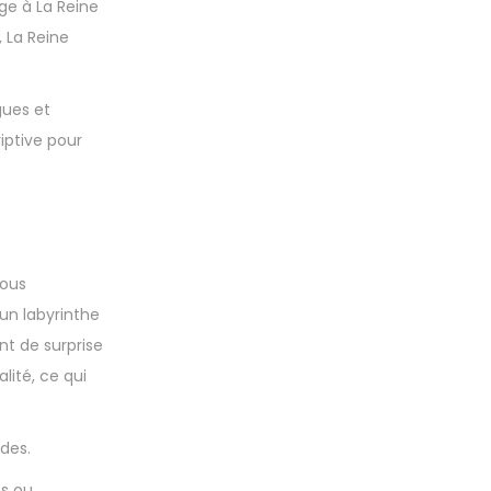
age à La Reine
, La Reine
gues et
riptive pour
nous
 un labyrinthe
nt de surprise
lité, ce qui
des.
es ou