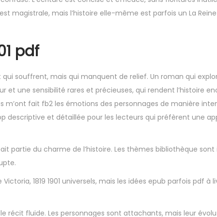
est magistrale, mais l’histoire elle-même est parfois un La Reine 
01 pdf
 qui souffrent, mais qui manquent de relief. Un roman qui explor
t une sensibilité rares et précieuses, qui rendent l’histoire en
es m’ont fait fb2 les émotions des personnages de manière intens
p descriptive et détaillée pour les lecteurs qui préfèrent une a
fait partie du charme de l’histoire. Les thèmes bibliothèque sont
upte.
ctoria, 1819 1901 universels, mais les idées epub parfois pdf à li
 le récit fluide. Les personnages sont attachants, mais leur évolu