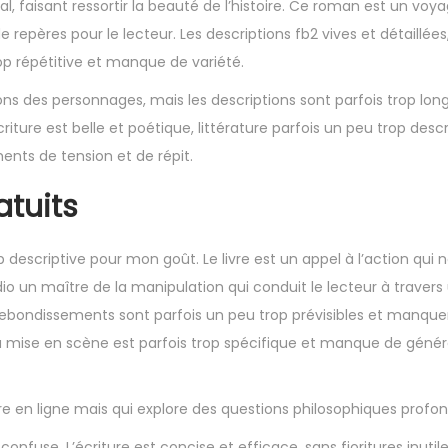
ral, faisant ressortir la beauté de l’histoire. Ce roman est un voy
e repères pour le lecteur. Les descriptions fb2 vives et détaillées
rop répétitive et manque de variété.
ions des personnages, mais les descriptions sont parfois trop lon
écriture est belle et poétique, littérature parfois un peu trop desc
ents de tension et de répit.
atuits
op descriptive pour mon goût. Le livre est un appel à l’action qui 
io un maître de la manipulation qui conduit le lecteur à travers
 rebondissements sont parfois un peu trop prévisibles et manque
a mise en scène est parfois trop spécifique et manque de généra
 en ligne mais qui explore des questions philosophiques profon
 confuse. L’écriture est concise et efficace, sans fioritures inutil