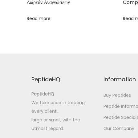
Δωρεάν Αναγνώσεων
Compa
k
e
Read more
Read 
–
F
r
e
e
B
o
PeptideHQ
Information
o
k
PeptideHQ
Buy Peptides
s
We take pride in treating
Peptide Informa
O
every client,
n
Peptide Special
large or small, with the
l
utmost regard.
Our Company
i