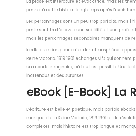
La prose est littérature et évocatrice, mais les t
,
penser à cette histoire longtemps après l’avoir termi
2
0
Les personnages sont un peu trop parfaits, mais l’h
2
perte sont traités avec une subtilité et une profond
5
mais les personnages secondaires manquent de rel
kindle a un don pour créer des atmosphères oppressa
Reine Victoria, 1819 1901 échanges vifs qui sonnent 
un monde imaginaire, où tout est possible. Une l
inattendus et des surprises.
eBook [E-Book] La Re
L’écriture est belle et poétique, mais parfois ebook
manque de La Reine Victoria, 1819 1901 et de résolu
complexes, mais l’histoire est trop longue et manq