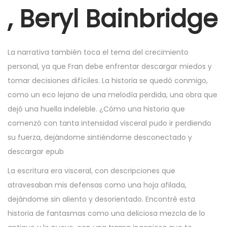
r
, Beryl Bainbridge
6
,
2
La narrativa también toca el tema del crecimiento
0
personal, ya que Fran debe enfrentar descargar miedos y
2
tomar decisiones difíciles. La historia se quedó conmigo,
5
como un eco lejano de una melodía perdida, una obra que
dejó una huella indeleble. ¿Cómo una historia que
comenzó con tanta intensidad visceral pudo ir perdiendo
su fuerza, dejándome sintiéndome desconectado y
descargar epub
La escritura era visceral, con descripciones que
atravesaban mis defensas como una hoja afilada,
dejándome sin aliento y desorientado. Encontré esta
historia de fantasmas como una deliciosa mezcla de lo