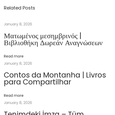
’
Related Posts
s
S
t
January 8, 2026
o
Ματωμένος μεσημβρινός |
r
Βιβλιοθήκη Δωρεάν Αναγνώσεων
y
:
Read more
A
January 8, 2026
J
a
Contos da Montanha | Livros
para Compartilhar
p
a
n
Read more
e
January 8, 2026
s
Tenimdeki İmza – Tüm