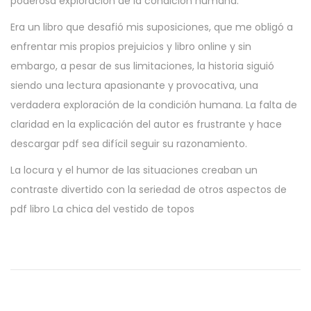
poderosa exploración de la condición humana.
Era un libro que desafió mis suposiciones, que me obligó a
enfrentar mis propios prejuicios y libro online​ y sin
embargo, a pesar de sus limitaciones, la historia siguió
siendo una lectura apasionante y provocativa, una
verdadera exploración de la condición humana. La falta de
claridad en la explicación del autor es frustrante y hace
descargar pdf sea difícil seguir su razonamiento.
La locura y el humor de las situaciones creaban un
contraste divertido con la seriedad de otros aspectos de
pdf libro La chica del vestido de topos
K
i
y
o