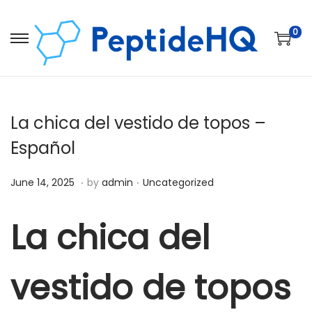
0
La chica del vestido de topos –
Español
.
.
Posted on
Posted in
D
June 14, 2025
by
admin
Uncategorized
e
c
La chica del
e
m
vestido de topos
b
e