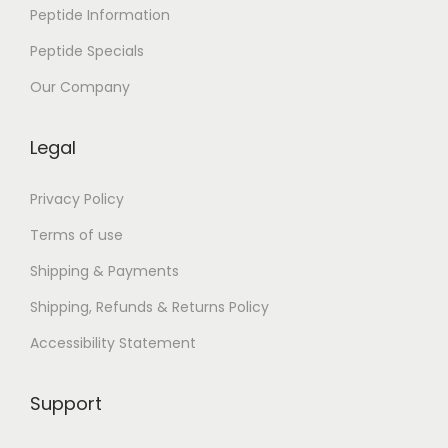
r
Peptide Information
i
Peptide Specials
c
a
Our Company
n
D
Legal
r
e
Privacy Policy
a
Terms of use
m
Shipping & Payments
–
Shipping, Refunds & Returns Policy
e
B
Accessibility Statement
o
o
Support
k