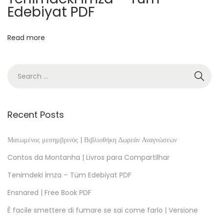
e
Edebiyat PDF
-
A
Read more
m
e
r
i
c
a
Recent Posts
n
F
Ματωμένος μεσημβρινός | Βιβλιοθήκη Δωρεάν Αναγνώσεων
a
Contos da Montanha | Livros para Compartilhar
m
Tenimdeki İmza – Tüm Edebiyat PDF
i
Ensnared | Free Book PDF
l
y
È facile smettere di fumare se sai come farlo | Versione