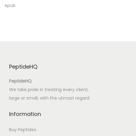
’
epub
s
Q
u
e
s
t
f
PeptideHQ
o
r
PeptideHQ
t
We take pride in treating every client,
h
large or small, with the utmost regard.
e
A
Information
m
e
Buy Peptides