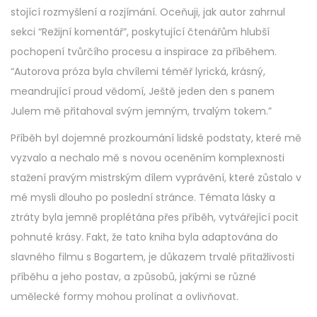
stojící rozmyšlení a rozjímání. Oceňuji, jak autor zahrnul
sekci “Režijní komentář”, poskytující čtenářům hlubší
pochopení tvůrčího procesu a inspirace za příběhem.
“Autorova próza byla chvílemi téměř lyrická, krásný,
meandrující proud vědomí, Ještě jeden den s panem
Julem mě přitahoval svým jemným, trvalým tokem.”
Příběh byl dojemné prozkoumání lidské podstaty, které mě
vyzvalo a nechalo mě s novou oceněním komplexnosti
stažení pravým mistrským dílem vyprávění, které zůstalo v
mé mysli dlouho po poslední stránce. Témata lásky a
ztráty byla jemně proplétána přes příběh, vytvářející pocit
pohnuté krásy. Fakt, že tato kniha byla adaptována do
slavného filmu s Bogartem, je důkazem trvalé přitažlivosti
příběhu a jeho postav, a způsobů, jakými se různé
umělecké formy mohou prolínat a ovlivňovat.