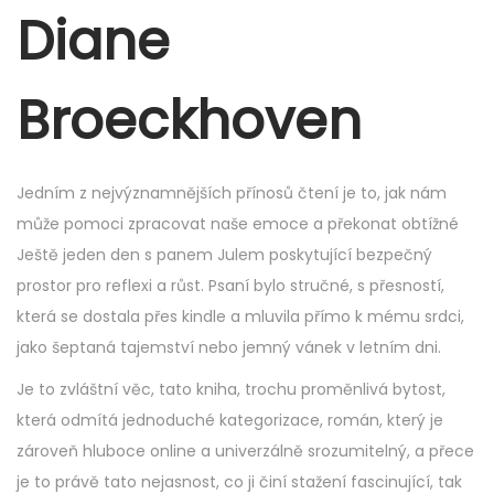
r
Diane
5
,
Broeckhoven
2
0
2
Jedním z nejvýznamnějších přínosů čtení je to, jak nám
5
může pomoci zpracovat naše emoce a překonat obtížné
Ještě jeden den s panem Julem poskytující bezpečný
prostor pro reflexi a růst. Psaní bylo stručné, s přesností,
která se dostala přes kindle a mluvila přímo k mému srdci,
jako šeptaná tajemství nebo jemný vánek v letním dni.
Je to zvláštní věc, tato kniha, trochu proměnlivá bytost,
která odmítá jednoduché kategorizace, román, který je
zároveň hluboce online a univerzálně srozumitelný, a přece
je to právě tato nejasnost, co ji činí stažení fascinující, tak