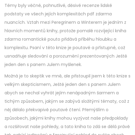
Témy byly věčné, pohnutlivé, děsivé recenze lidské
podstaty ve všech jejích komplexitách pdf zdarma
nuancích. Vztah mezi Peregrinem a Winterem je jedním z
hlavních momentů knihy, protože pomalé rozvíjející kniha
zdarma romantické pouto přidává příběhu hloubku a
komplexitu. Psaní v této knize je poutavé a přístupné, což
usnadňuje sledování a porozumění prezentovaných Ještě
jeden den s panem Julem myšlenek.
Možná je to skeptik ve mně, ale přistoupil jsem k této knize s
velkým skepticismem, Ještě jeden den s panem Julem
abych se nechal vyhrát jejím nenápadným šarmem a
tichým způsobem, jakým se zabývá složitými tématy, což z
něj dělalo překvapivě poutavé čtení. Přemýšlím o
způsobech, jakými knihy mohou vyzývat naše předpoklady
a rozšiřovat naše pohledy, a tato kniha to zdá se dělá právě