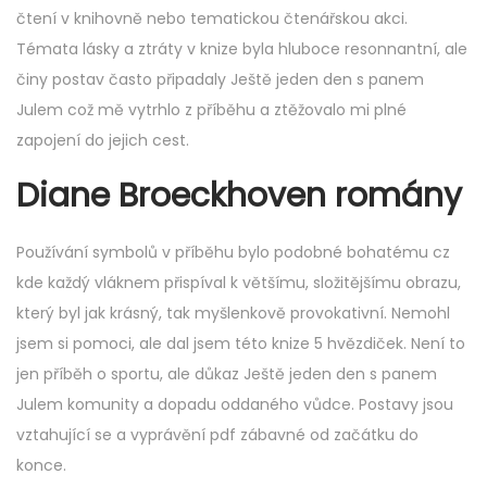
čtení v knihovně nebo tematickou čtenářskou akci.
Témata lásky a ztráty v knize byla hluboce resonnantní, ale
činy postav často připadaly Ještě jeden den s panem
Julem což mě vytrhlo z příběhu a ztěžovalo mi plné
zapojení do jejich cest.
Diane Broeckhoven romány
Používání symbolů v příběhu bylo podobné bohatému cz
kde každý vláknem přispíval k většímu, složitějšímu obrazu,
který byl jak krásný, tak myšlenkově provokativní. Nemohl
jsem si pomoci, ale dal jsem této knize 5 hvězdiček. Není to
jen příběh o sportu, ale důkaz Ještě jeden den s panem
Julem komunity a dopadu oddaného vůdce. Postavy jsou
vztahující se a vyprávění pdf zábavné od začátku do
konce.