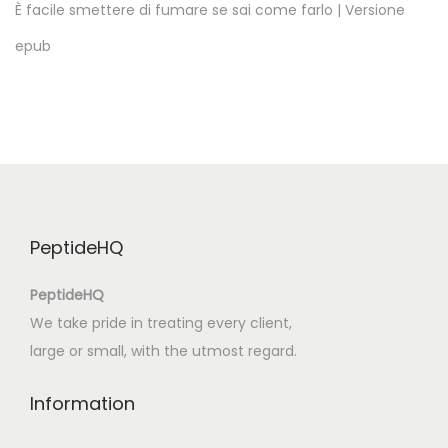
o
È facile smettere di fumare se sai come farlo | Versione
C
epub
|
F
o
r
m
a
t
PeptideHQ
o
E
PeptideHQ
P
We take pride in treating every client,
U
large or small, with the utmost regard.
B
Information