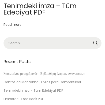
o
Tenimdeki İmza – Tüm
m
Edebiyat PDF
a
n
Read more
|
E
b
o
o
k
Recent Posts
R
e
Ματωμένος μεσημβρινός | Βιβλιοθήκη Δωρεάν Αναγνώσεων
p
Contos da Montanha | Livros para Compartilhar
a
Tenimdeki İmza – Tüm Edebiyat PDF
r
Ensnared | Free Book PDF
t