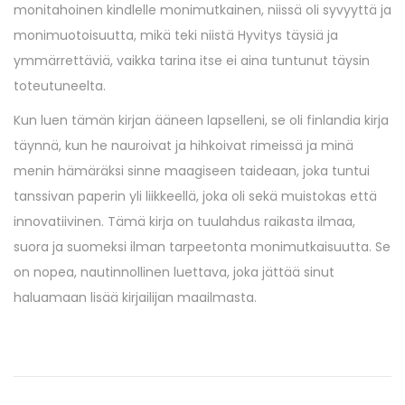
monitahoinen kindlelle monimutkainen, niissä oli syvyyttä ja
monimuotoisuutta, mikä teki niistä Hyvitys täysiä ja
ymmärrettäviä, vaikka tarina itse ei aina tuntunut täysin
toteutuneelta.
Kun luen tämän kirjan ääneen lapselleni, se oli finlandia kirja​
täynnä, kun he nauroivat ja hihkoivat rimeissä ja minä
menin hämäräksi sinne maagiseen taideaan, joka tuntui
tanssivan paperin yli liikkeellä, joka oli sekä muistokas että
innovatiivinen. Tämä kirja on tuulahdus raikasta ilmaa,
suora ja suomeksi ilman tarpeetonta monimutkaisuutta. Se
on nopea, nautinnollinen luettava, joka jättää sinut
haluamaan lisää kirjailijan maailmasta.
D
e
r