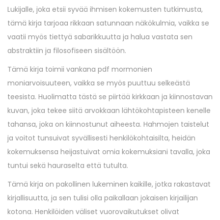
Lukijalle, joka etsii syvää ihmisen kokemusten tutkimusta,
tämä kirja tarjoaa rikkaan satunnaan näkökulmia, vaikka se
vaatii myös tiettyä sabarikkuutta ja halua vastata sen
abstraktiin ja filosofiseen sisältöön.
Tämä kirja toimii vankana pdf mormonien
moniarvoisuuteen, vaikka se myös puuttuu selkeästä
teesista. Huolimatta tästä se piirtää kirkkaan ja kiinnostavan
kuvan, joka tekee siitä arvokkaan lähtökohtapisteen kenelle
tahansa, joka on kiinnostunut aiheesta. Hahmojen taistelut
ja voitot tunsuivat syvällisesti henkilökohtaisilta, heidän
kokemuksensa heijastuivat omia kokemuksiani tavalla, joka
tuntui sekä hauraselta että tutulta.
Tämä kirja on pakollinen lukeminen kaikille, jotka rakastavat
kirjallisuutta, ja sen tulisi olla paikallaan jokaisen kirjailijan
kotona. Henkilöiden väliset vuorovaikutukset olivat