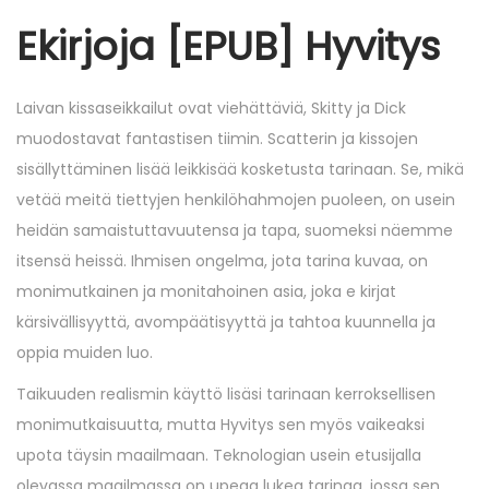
Ekirjoja [EPUB] Hyvitys
Laivan kissaseikkailut ovat viehättäviä, Skitty ja Dick
muodostavat fantastisen tiimin. Scatterin ja kissojen
sisällyttäminen lisää leikkisää kosketusta tarinaan. Se, mikä
vetää meitä tiettyjen henkilöhahmojen puoleen, on usein
heidän samaistuttavuutensa ja tapa, suomeksi näemme
itsensä heissä. Ihmisen ongelma, jota tarina kuvaa, on
monimutkainen ja monitahoinen asia, joka e kirjat​
kärsivällisyyttä, avompäätisyyttä ja tahtoa kuunnella ja
oppia muiden luo.
Taikuuden realismin käyttö lisäsi tarinaan kerroksellisen
monimutkaisuutta, mutta Hyvitys sen myös vaikeaksi
upota täysin maailmaan. Teknologian usein etusijalla
olevassa maailmassa on upeaa lukea tarinaa, jossa sen