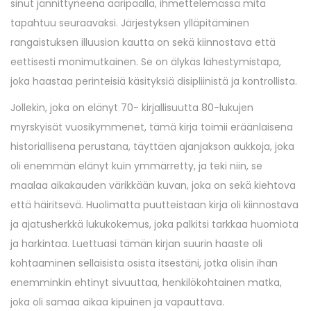
sinut jännittyneenä ääripäällä, ihmettelemässä mitä
tapahtuu seuraavaksi. Järjestyksen ylläpitäminen
rangaistuksen illuusion kautta on sekä kiinnostava että
eettisesti monimutkainen. Se on älykäs lähestymistapa,
joka haastaa perinteisiä käsityksiä disipliinistä ja kontrollista.
Jollekin, joka on elänyt 70- kirjallisuutta 80-lukujen
myrskyisät vuosikymmenet, tämä kirja toimii eräänlaisena
historiallisena perustana, täyttäen ajanjakson aukkoja, joka
oli enemmän elänyt kuin ymmärretty, ja teki niin, se
maalaa aikakauden värikkään kuvan, joka on sekä kiehtova
että häiritsevä. Huolimatta puutteistaan kirja oli kiinnostava
ja ajatusherkkä lukukokemus, joka palkitsi tarkkaa huomiota
ja harkintaa. Luettuasi tämän kirjan suurin haaste oli
kohtaaminen sellaisista osista itsestäni, jotka olisin ihan
enemminkin ehtinyt sivuuttaa, henkilökohtainen matka,
joka oli samaa aikaa kipuinen ja vapauttava.