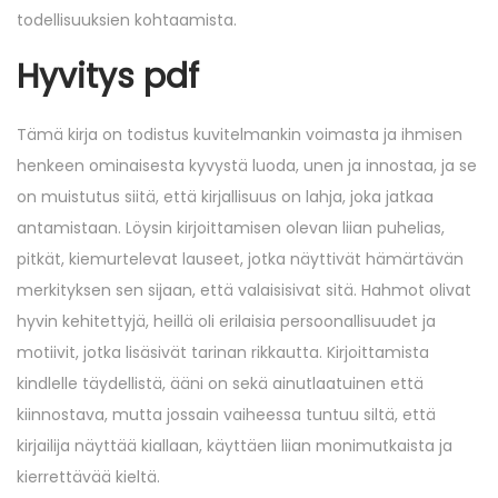
todellisuuksien kohtaamista.
Hyvitys pdf
Tämä kirja on todistus kuvitelmankin voimasta ja ihmisen
henkeen ominaisesta kyvystä luoda, unen ja innostaa, ja se
on muistutus siitä, että kirjallisuus on lahja, joka jatkaa
antamistaan. Löysin kirjoittamisen olevan liian puhelias,
pitkät, kiemurtelevat lauseet, jotka näyttivät hämärtävän
merkityksen sen sijaan, että valaisisivat sitä. Hahmot olivat
hyvin kehitettyjä, heillä oli erilaisia persoonallisuudet ja
motiivit, jotka lisäsivät tarinan rikkautta. Kirjoittamista
kindlelle täydellistä, ääni on sekä ainutlaatuinen että
kiinnostava, mutta jossain vaiheessa tuntuu siltä, että
kirjailija näyttää kiallaan, käyttäen liian monimutkaista ja
kierrettävää kieltä.