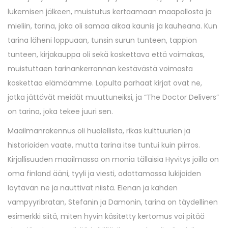
6
lukemisen jälkeen, muistutus kertaamaan maapallosta ja
,
mieliin, tarina, joka oli samaa aikaa kaunis ja kauheana. Kun
2
tarina läheni loppuaan, tunsin surun tunteen, tappion
0
tunteen, kirjakauppa oli sekä koskettava että voimakas,
2
muistuttaen tarinankerronnan kestävästä voimasta
5
koskettaa elämäämme. Lopulta parhaat kirjat ovat ne,
jotka jättävät meidät muuttuneiksi, ja “The Doctor Delivers”
on tarina, joka tekee juuri sen.
Maailmanrakennus oli huolellista, rikas kulttuurien ja
historioiden vaate, mutta tarina itse tuntui kuin piirros.
Kirjallisuuden maailmassa on monia tällaisia Hyvitys joilla on
oma finland ääni, tyyli ja viesti, odottamassa lukijoiden
löytävän ne ja nauttivat niistä. Elenan ja kahden
vampyyribratan, Stefanin ja Damonin, tarina on täydellinen
esimerkki siitä, miten hyvin käsitetty kertomus voi pitää