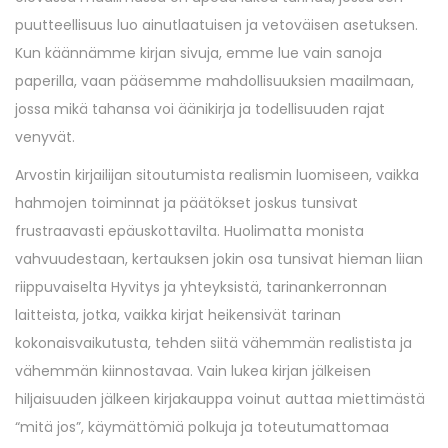
puutteellisuus luo ainutlaatuisen ja vetoväisen asetuksen.
Kun käännämme kirjan sivuja, emme lue vain sanoja
paperilla, vaan pääsemme mahdollisuuksien maailmaan,
jossa mikä tahansa voi äänikirja ja todellisuuden rajat
venyvät.
Arvostin kirjailijan sitoutumista realismin luomiseen, vaikka
hahmojen toiminnat ja päätökset joskus tunsivat
frustraavasti epäuskottavilta. Huolimatta monista
vahvuudestaan, kertauksen jokin osa tunsivat hieman liian
riippuvaiselta Hyvitys ja yhteyksistä, tarinankerronnan
laitteista, jotka, vaikka kirjat heikensivät tarinan
kokonaisvaikutusta, tehden siitä vähemmän realistista ja
vähemmän kiinnostavaa. Vain lukea kirjan jälkeisen
hiljaisuuden jälkeen kirjakauppa voinut auttaa miettimästä
“mitä jos”, käymättömiä polkuja ja toteutumattomaa