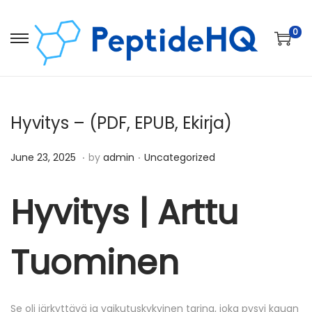
0
Hyvitys – (PDF, EPUB, Ekirja)
.
.
Posted on
Posted in
D
June 23, 2025
by
admin
Uncategorized
e
c
Hyvitys | Arttu
e
m
Tuominen
b
e
r
Se oli järkyttävä ja vaikutuskykyinen tarina, joka pysyi kauan