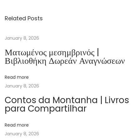
P
a
Related Posts
k
t
D
January 8, 2026
e
Ματωμένος μεσημβρινός |
r
Βιβλιοθήκη Δωρεάν Αναγνώσεων
W
ä
Read more
c
January 8, 2026
h
t
Contos da Montanha | Livros
para Compartilhar
e
r
:
Read more
R
January 8, 2026