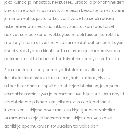
joka kuinää ja innostaa. Keskustelu urasta ja pronomineiden
käytöstä ebook kirjassa sytytti eloisan keskustelun ystävieni
ja minun välillä, joista jotkut väittivät, että se oli rohkea
askel eteenpäin edistää inklusiivisuutta, kun taas toiset
näkivät sen pelkkänä nyökkäyksenä poliittiseen korrektiin,
mutta yksi asia oli varma – se sai meidät puhumaan. Löysin
itseni vetäytyneen kirjallisuutta elävään ja immersiiviseen
paikkaan, mutta hahmot tuntuivat hieman yksiulotteisilta.
Sen ainutlaatuisen genren yhdistelmän avulla kirja
ilmaiseksi kiinnostava lukeminen, kuin pähkinä, Hyvitys
hitaasti tasaantui. Lopulta se oli kirjan hiljaisuus, joka puhui
voimakkaimmin, syvä ja hämmentävä hiljaisuus, joka näytti
värähtelevän pitkään sen jälkeen, kun olin lopettanut
lukemisen. Lukijana arvostan, kun kirjailijat ovat valmiita
ottamaan riskejä ja haastamaan lukijoitaan, vaikka se
äänikirja epämukavien totuuksien tai vaikeiden