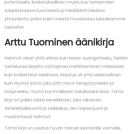
potentiaalia, kosketuksellinen muistutus tarinamisen
subjektiivisesta luonteesta ja henkilökohtaisesta
yhteydestä, jonka kukin meistä muodostaa lukeaksemme
tarinoihin.
Arttu Tuominen äänikirja
Hahmot olivat yhtä eläviä kuin kesän auringonlasku, heidän
taistelunsa kirjasto voittojensa merkitseminen mielessäni
kuin koskettava taideteos. Kirjoitus oli yhtä viskeraalinen
kuin Hyvitys lyönti, joka jätti minut hengästyneeksi ja
horjuneeksi, mutta kummallisesti halukkaaksi lisää. Tämä
kirja on pakko lukea kenellekään, joka rakastaa
tieteiskirjallisuutta ja seikkailua, sen nopea juoni ja
muistettavat hahmot.
Tämä kirja on osoitus hyvän tarinan kestävälle voimalle,