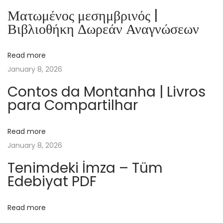
l
Ματωμένος μεσημβρινός |
o
Βιβλιοθήκη Δωρεάν Αναγνώσεων
g
i
Read more
a
January 8, 2026
d
e
Contos da Montanha | Livros
para Compartilhar
l
l
o
Read more
S
January 8, 2026
p
Tenimdeki İmza – Tüm
i
Edebiyat PDF
r
i
Read more
t