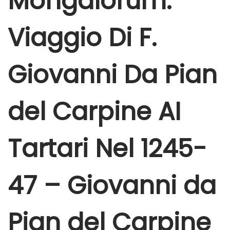
Mongalorum:
e
r
Viaggio Di F.
6
,
Giovanni Da Pian
2
0
2
del Carpine AI
5
Tartari Nel 1245-
47 – Giovanni da
Pian del Carpine