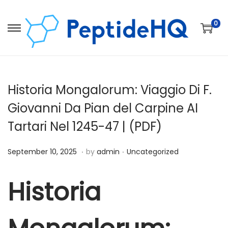
0
Historia Mongalorum: Viaggio Di F.
Giovanni Da Pian del Carpine AI
Tartari Nel 1245-47 | (PDF)
.
.
Posted on
Posted in
D
September 10, 2025
by
admin
Uncategorized
e
c
Historia
e
m
b