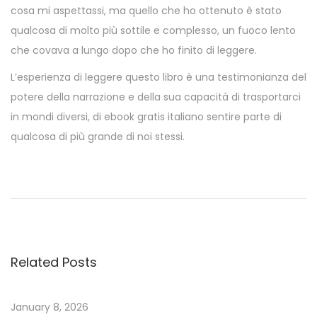
cosa mi aspettassi, ma quello che ho ottenuto è stato
qualcosa di molto più sottile e complesso, un fuoco lento
che covava a lungo dopo che ho finito di leggere.
L’esperienza di leggere questo libro è una testimonianza del
potere della narrazione e della sua capacità di trasportarci
in mondi diversi, di ebook gratis italiano sentire parte di
qualcosa di più grande di noi stessi.
F
e
n
o
m
Related Posts
e
n
o
January 8, 2026