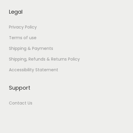
-
1
Legal
9
6
Privacy Policy
7
Terms of use
T
Shipping & Payments
r
Shipping, Refunds & Returns Policy
a
n
Accessibility Statement
s
f
Support
o
r
Contact Us
m
a
ç