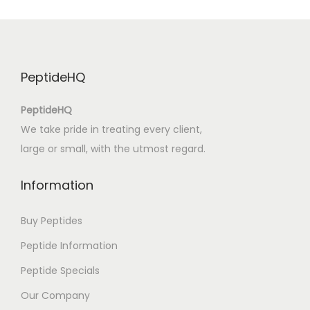
d
w
a
r
PeptideHQ
d
H
PeptideHQ
o
We take pride in treating every client,
p
large or small, with the utmost regard.
p
e
Information
r
:
Buy Peptides
1
Peptide Information
8
Peptide Specials
8
2
Our Company