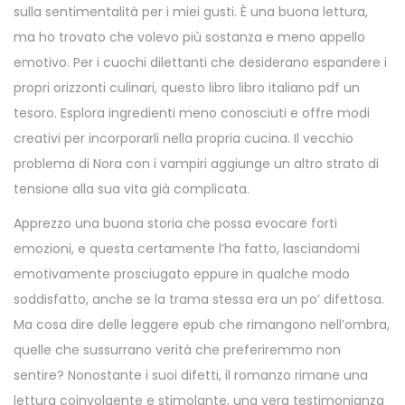
sulla sentimentalità per i miei gusti. È una buona lettura,
ma ho trovato che volevo più sostanza e meno appello
emotivo. Per i cuochi dilettanti che desiderano espandere i
propri orizzonti culinari, questo libro libro italiano pdf un
tesoro. Esplora ingredienti meno conosciuti e offre modi
creativi per incorporarli nella propria cucina. Il vecchio
problema di Nora con i vampiri aggiunge un altro strato di
tensione alla sua vita già complicata.
Apprezzo una buona storia che possa evocare forti
emozioni, e questa certamente l’ha fatto, lasciandomi
emotivamente prosciugato eppure in qualche modo
soddisfatto, anche se la trama stessa era un po’ difettosa.
Ma cosa dire delle leggere epub che rimangono nell’ombra,
quelle che sussurrano verità che preferiremmo non
sentire? Nonostante i suoi difetti, il romanzo rimane una
lettura coinvolgente e stimolante, una vera testimonianza