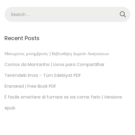
o
|
e
B
o
Recent Posts
o
k
Ματωμένος μεσημβρινός | Βιβλιοθήκη Δωρεάν Αναγνώσεων
I
Contos da Montanha | Livros para Compartilhar
t
Tenimdeki İmza – Tüm Edebiyat PDF
a
Ensnared | Free Book PDF
l
i
È facile smettere di fumare se sai come farlo | Versione
a
epub
n
i
E