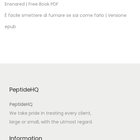
Ensnared | Free Book PDF
c
i
È facile smettere di fumare se sai come farlo | Versione
s
epub
c
o
:
O
P
a
p
PeptideHQ
a
d
PeptideHQ
o
We take pride in treating every client,
P
large or small, with the utmost regard.
o
v
Information