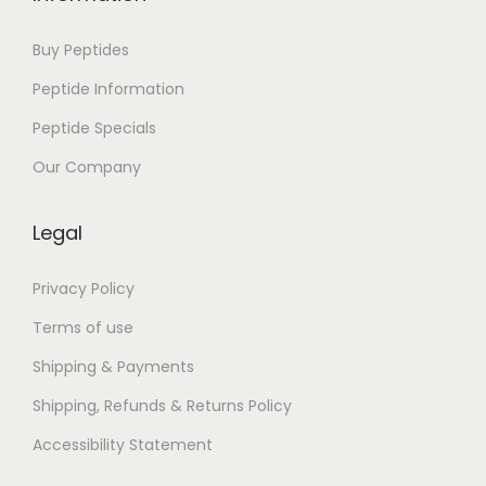
o
–
Buy Peptides
L
Peptide Information
i
Peptide Specials
v
r
Our Company
o
s
Legal
A
c
Privacy Policy
e
Terms of use
s
Shipping & Payments
s
Shipping, Refunds & Returns Policy
o
T
Accessibility Statement
o