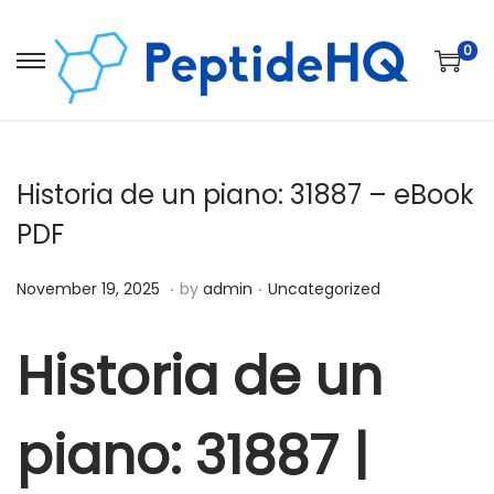
0
Historia de un piano: 31887 – eBook
PDF
.
.
Posted on
Posted in
D
November 19, 2025
by
admin
Uncategorized
e
c
Historia de un
e
m
piano: 31887 |
b
e