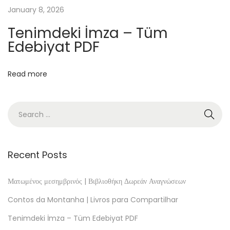
B
January 8, 2026
o
Tenimdeki İmza – Tüm
o
Edebiyat PDF
k
s
Read more
A
V
i
d
a
d
Recent Posts
e
F
Ματωμένος μεσημβρινός | Βιβλιοθήκη Δωρεάν Αναγνώσεων
r
Contos da Montanha | Livros para Compartilhar
a
Tenimdeki İmza – Tüm Edebiyat PDF
n