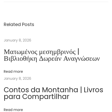
g
a
r
Related Posts
&
S
p
January 8, 2026
i
Ματωμένος μεσημβρινός |
c
Βιβλιοθήκη Δωρεάν Αναγνώσεων
e
|
Read more
O
January 8, 2026
n
l
Contos da Montanha | Livros
para Compartilhar
i
n
e
Read more