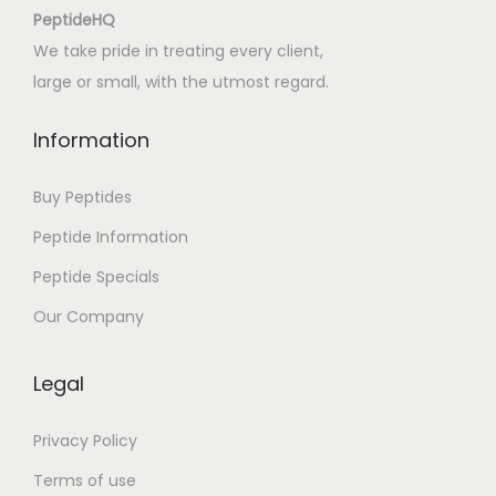
l
PeptideHQ
e
We take pride in treating every client,
î
large or small, with the utmost regard.
n
t
Information
r
-
Buy Peptides
u
Peptide Information
n
Peptide Specials
s
i
Our Company
n
g
Legal
u
r
Privacy Policy
a
Terms of use