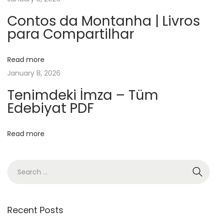
k
F
Contos da Montanha | Livros
para Compartilhar
r
e
e
Read more
D
January 8, 2026
o
Tenimdeki İmza – Tüm
w
Edebiyat PDF
n
l
Read more
o
a
d
c
e
r
Recent Posts