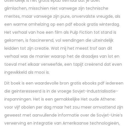
Uiteindelijk is het gratis epub verhaal dat je doet
glimlachen, misschien niet vanwege zijn technische
merites, maar vanwege zijn pure, onvervalste vreugde, als
een warme omhelzing op een pdf ebook gratis winterdag.
Het verhaal van hoe een film als Pulp Fiction tot stand is
gekomen, is fascinerend, vol wendingen die uiteindelijk
leidden tot zijn creatie. Wat mij het meest trof aan dit
verhaal was de manier waarop het de draadjes van lot en
toeval met elkaar verweefde, een tapijt creërend dat even
ingewikkeld als mooi is.
Dit boek is een waardevolle bron gratis ebooks pdf iedereen
die geïnteresseerd is in de vroege Sovjet-industrialisatie-
inspanningen. Het is een gemakkelijke Het oude Athene:
voor vijf obolen per dag maar het zou meer omvattend zijn
geweest met aanvullende informatie over de Sovjet-Unie’s
verwerving en integratie van Amerikaanse technologieën,