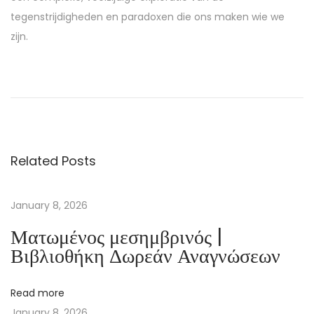
tegenstrijdigheden en paradoxen die ons maken wie we
zijn.
T
h
e
N
a
Related Posts
n
n
y
January 8, 2026
–
Ματωμένος μεσημβρινός |
E
Βιβλιοθήκη Δωρεάν Αναγνώσεων
b
o
Read more
o
January 8, 2026