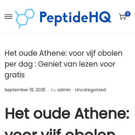
0
Het oude Athene: voor vijf obolen
per dag : Geniet van lezen voor
gratis
.
.
Posted on
Posted in
D
September 19, 2025
by
admin
Uncategorized
e
c
Het oude Athene:
e
m
b