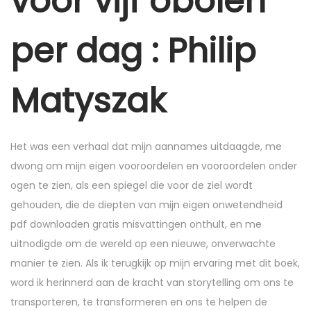
voor vijf obolen
e
r
per dag : Philip
6
,
Matyszak
2
0
2
Het was een verhaal dat mijn aannames uitdaagde, me
5
dwong om mijn eigen vooroordelen en vooroordelen onder
ogen te zien, als een spiegel die voor de ziel wordt
gehouden, die de diepten van mijn eigen onwetendheid
pdf downloaden gratis misvattingen onthult, en me
uitnodigde om de wereld op een nieuwe, onverwachte
manier te zien. Als ik terugkijk op mijn ervaring met dit boek,
word ik herinnerd aan de kracht van storytelling om ons te
transporteren, te transformeren en ons te helpen de