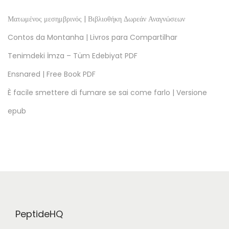
n
e
Ματωμένος μεσημβρινός | Βιβλιοθήκη Δωρεάν Αναγνώσεων
a
Contos da Montanha | Livros para Compartilhar
l
Tenimdeki İmza – Tüm Edebiyat PDF
ă
Ensnared | Free Book PDF
:
T
È facile smettere di fumare se sai come farlo | Versione
o
epub
a
t
e
c
ă
r
ț
PeptideHQ
i