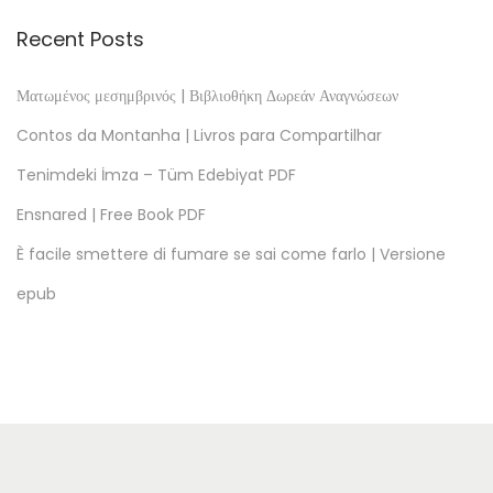
i
v
Recent Posts
a
:
Ματωμένος μεσημβρινός | Βιβλιοθήκη Δωρεάν Αναγνώσεων
B
Contos da Montanha | Livros para Compartilhar
o
Tenimdeki İmza – Tüm Edebiyat PDF
o
Ensnared | Free Book PDF
k
F
È facile smettere di fumare se sai come farlo | Versione
o
epub
r
F
r
e
e