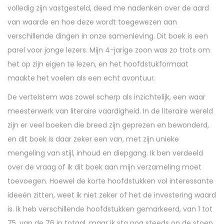
volledig zijn vastgesteld, deed me nadenken over de aard
van waarde en hoe deze wordt toegewezen aan
verschillende dingen in onze samenleving. Dit boek is een
parel voor jonge lezers. Mijn 4-jarige zoon was zo trots om
het op zijn eigen te lezen, en het hoofdstukformaat
maakte het voelen als een echt avontuur.
De vertelstem was zowel scherp als inzichtelijk, een waar
meesterwerk van literaire vaardigheid. In de literaire wereld
zijn er veel boeken die breed zijn geprezen en bewonderd,
en dit boek is daar zeker een van, met zijn unieke
mengeling van stijl, inhoud en diepgang. Ik ben verdeeld
over de vraag of ik dit boek aan mijn verzameling moet
toevoegen. Hoewel de korte hoofdstukken vol interessante
ideeën zitten, weet ik niet zeker of het de investering waard
is. Ik heb verschillende hoofdstukken gemarkeerd, van 1 tot
75, van de 76 in totaal, maar ik sta nog steeds op de stoep.