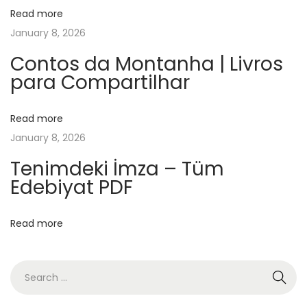
–
Read more
B
January 8, 2026
o
o
Contos da Montanha | Livros
para Compartilhar
k
R
e
Read more
v
January 8, 2026
i
Tenimdeki İmza – Tüm
e
Edebiyat PDF
w
Á
Read more
g
u
a
V