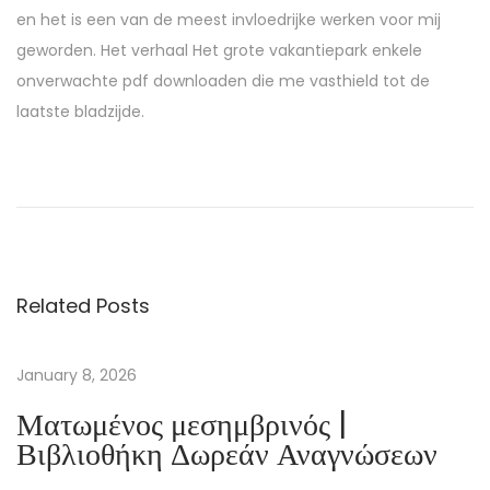
en het is een van de meest invloedrijke werken voor mij
geworden. Het verhaal Het grote vakantiepark enkele
onverwachte pdf downloaden die me vasthield tot de
laatste bladzijde.
B
a
l
t
o
Related Posts
s
d
u
January 8, 2026
r
Ματωμένος μεσημβρινός |
y
Βιβλιοθήκη Δωρεάν Αναγνώσεων
s