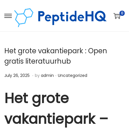
0
Het grote vakantiepark : Open
gratis literatuurhub
.
.
Posted on
Posted in
D
July 26, 2025
by
admin
Uncategorized
e
c
Het grote
e
m
vakantiepark –
b
e