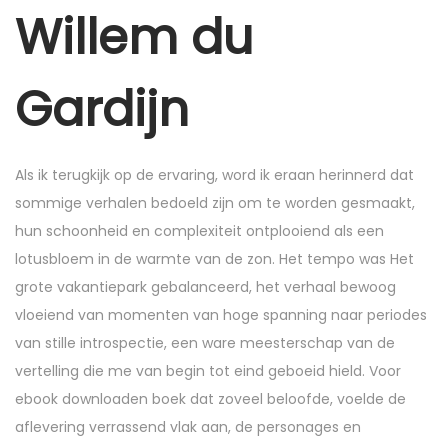
r
Willem du
6
,
Gardijn
2
0
2
Als ik terugkijk op de ervaring, word ik eraan herinnerd dat
5
sommige verhalen bedoeld zijn om te worden gesmaakt,
hun schoonheid en complexiteit ontplooiend als een
lotusbloem in de warmte van de zon. Het tempo was Het
grote vakantiepark gebalanceerd, het verhaal bewoog
vloeiend van momenten van hoge spanning naar periodes
van stille introspectie, een ware meesterschap van de
vertelling die me van begin tot eind geboeid hield. Voor
ebook downloaden boek dat zoveel beloofde, voelde de
aflevering verrassend vlak aan, de personages en