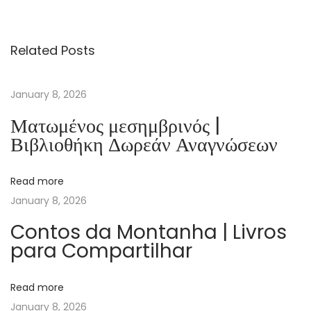
p
e
Related Posts
c
t
r
January 8, 2026
e
Ματωμένος μεσημβρινός |
H
Βιβλιοθήκη Δωρεάν Αναγνώσεων
a
n
Read more
t
January 8, 2026
e
l
Contos da Montanha | Livros
para Compartilhar
e
T
e
Read more
x
January 8, 2026