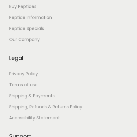
e
Buy Peptides
E
Peptide Information
p
Peptide Specials
u
b
Our Company
Legal
Privacy Policy
Terms of use
Shipping & Payments
Shipping, Refunds & Returns Policy
Accessibility Statement
Support