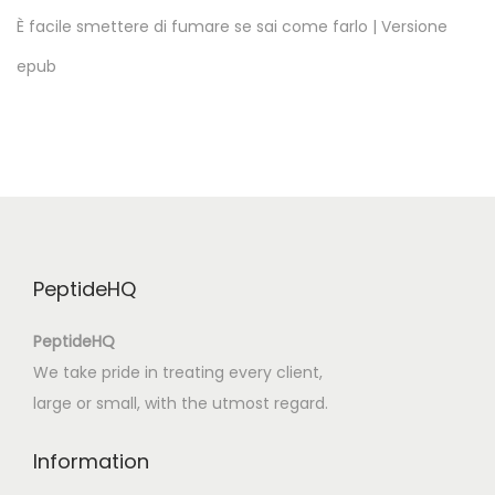
i
È facile smettere di fumare se sai come farlo | Versione
e
epub
S
p
a
r
t
a
k
PeptideHQ
u
s
PeptideHQ
a
We take pride in treating every client,
–
large or small, with the utmost regard.
F
r
Information
e