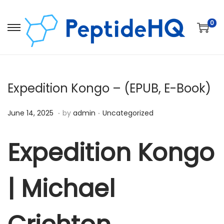
0
Expedition Kongo – (EPUB, E-Book)
.
.
Posted on
Posted in
D
June 14, 2025
by
admin
Uncategorized
e
c
Expedition Kongo
e
m
| Michael
b
e
r