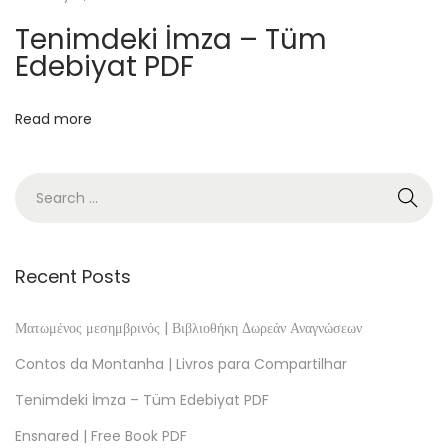
a
Tenimdeki İmza – Tüm
s
Edebiyat PDF
|
e
Read more
B
o
o
k
s
U
Recent Posts
c
z
Ματωμένος μεσημβρινός | Βιβλιοθήκη Δωρεάν Αναγνώσεων
n
Contos da Montanha | Livros para Compartilhar
i
Tenimdeki İmza – Tüm Edebiyat PDF
o
Ensnared | Free Book PDF
w