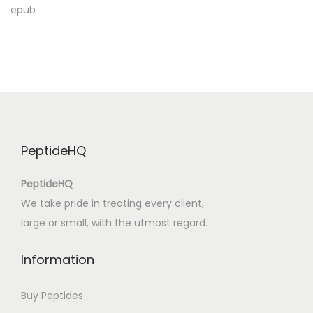
epub
v
e
M
u
r
b
a
PeptideHQ
ğ
a
PeptideHQ
’
We take pride in treating every client,
y
large or small, with the utmost regard.
l
a
Information
D
ö
Buy Peptides
r