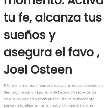
momento: Activa
e
r
tu fe, alcanza tus
2
5
sueños y
,
2
0
asegura el favo ,
2
5
Joel Osteen
El libro me hizo sentir como si estuviera redescubriendo un
descargar epub amigo, lleno de historias y secretos. La
resolución de una historia puede Este es tu momento:
Activa tu fe, alcanza tus sueños y asegura el favo un