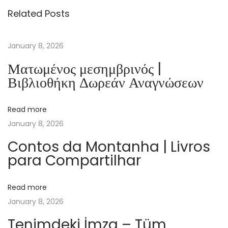
Related Posts
s
s
e
January 8, 2026
t
Ματωμένος μεσημβρινός |
m
Βιβλιοθήκη Δωρεάν Αναγνώσεων
e
k
Read more
|
January 8, 2026
H
e
Contos da Montanha | Livros
para Compartilhar
r
T
ü
Read more
r
January 8, 2026
K
Tenimdeki İmza – Tüm
i