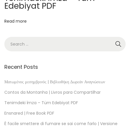
Edebiyat PDF
t
a
Read more
p
B
e
d
a
v
Recent Posts
a
K
Ματωμένος μεσημβρινός | Βιβλιοθήκη Δωρεάν Αναγνώσεων
u
Contos da Montanha | Livros para Compartilhar
r
Tenimdeki İmza – Tüm Edebiyat PDF
b
Ensnared | Free Book PDF
a
ğ
È facile smettere di fumare se sai come farlo | Versione
a