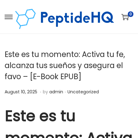
0
Este es tu momento: Activa tu fe,
alcanza tus sueños y asegura el
favo – [E-Book EPUB]
.
.
Posted on
Posted in
D
August 10, 2025
by
admin
Uncategorized
e
c
Este es tu
e
m
b