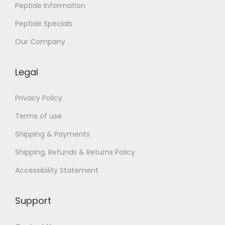
Peptide Information
t
Peptide Specials
M
e
Our Company
v
s
Legal
i
m
Privacy Policy
–
Terms of use
B
Shipping & Payments
e
Shipping, Refunds & Returns Policy
d
a
Accessibility Statement
v
a
Support
P
D