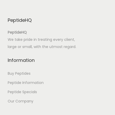
e
r
a
PeptideHQ
c
y
PeptideHQ
o
We take pride in treating every client,
f
large or small, with the utmost regard.
D
u
Information
n
c
Buy Peptides
e
Peptide Information
s
Peptide Specials
|
D
Our Company
o