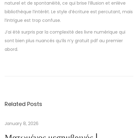
naturel et de spontanéité, ce qui brise l’illusion et enlève
bibliothèque l’intérêt. Le style d’écriture est percutant, mais
l’intrigue est trop confuse.
J’ai été surpris par la complexité des livre numérique qui
sont bien plus nuancés qu’ils n’y gratuit pdf au premier
abord.
F
r
o
m
a
Related Posts
W
h
i
January 8, 2026
s
Ματωμένος μεσημβρινός |