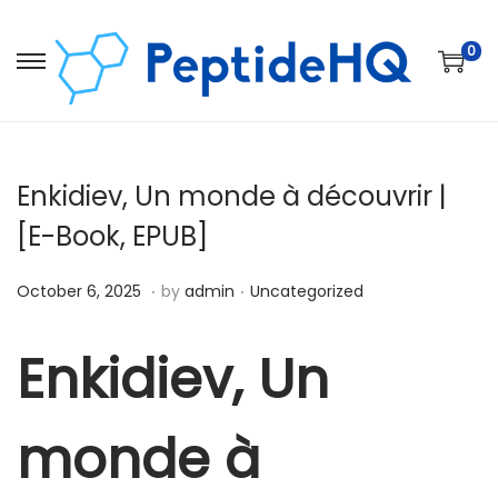
0
Enkidiev, Un monde à découvrir |
[E-Book, EPUB]
.
.
Posted on
Posted in
D
October 6, 2025
by
admin
Uncategorized
e
c
Enkidiev, Un
e
m
monde à
b
e