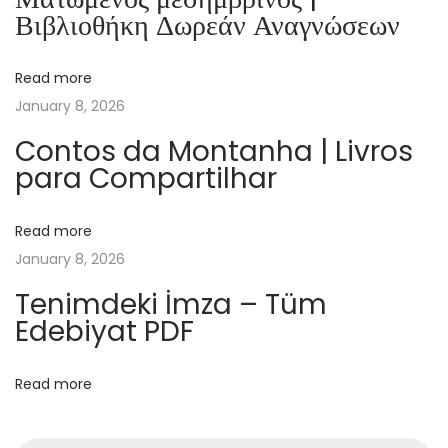
p
Βιβλιοθήκη Δωρεάν Αναγνώσεων
e
r
Read more
t
January 8, 2026
o
a
Contos da Montanha | Livros
para Compartilhar
S
c
r
Read more
e
January 8, 2026
a
Tenimdeki İmza – Tüm
m
Edebiyat PDF
–
D
Read more
o
w