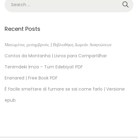
n
l
o
a
Recent Posts
d
B
Ματωμένος μεσημβρινός | Βιβλιοθήκη Δωρεάν Αναγνώσεων
o
Contos da Montanha | Livros para Compartilhar
o
Tenimdeki İmza – Tüm Edebiyat PDF
k
Ensnared | Free Book PDF
A
C
È facile smettere di fumare se sai come farlo | Versione
o
epub
n
f
e
d