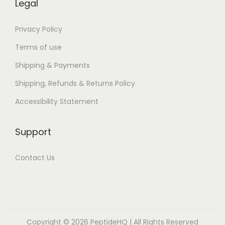
w
Legal
n
l
Privacy Policy
o
Terms of use
a
Shipping & Payments
d
Shipping, Refunds & Returns Policy
P
D
Accessibility Statement
F
B
Support
o
o
Contact Us
k
s
Copyright © 2026
PeptideHQ
| All Rights Reserved