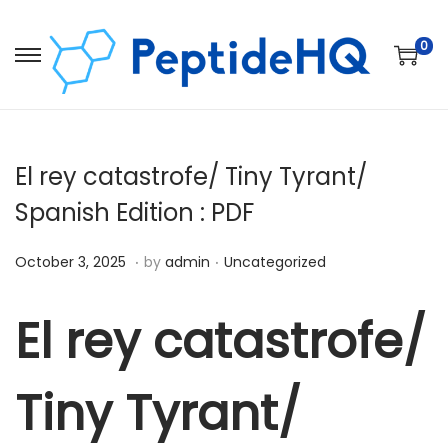
0
El rey catastrofe/ Tiny Tyrant/
Spanish Edition : PDF
.
.
Posted on
Posted in
D
October 3, 2025
by
admin
Uncategorized
e
c
El rey catastrofe/
e
m
Tiny Tyrant/
b
e