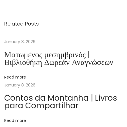
m
e
n
Related Posts
t
a
r
January 8, 2026
i
Ματωμένος μεσημβρινός |
o
Βιβλιοθήκη Δωρεάν Αναγνώσεων
b
í
Read more
b
January 8, 2026
l
i
Contos da Montanha | Livros
para Compartilhar
c
o
c
Read more