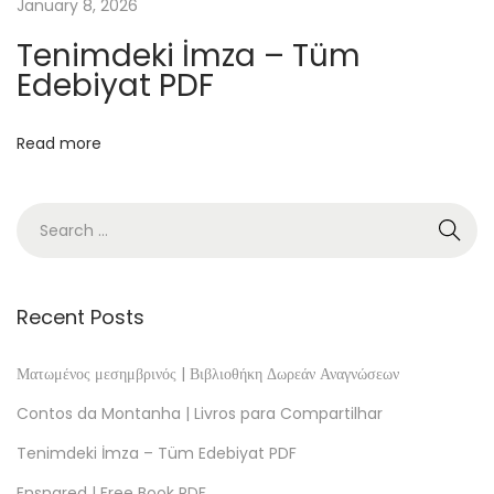
o
January 8, 2026
n
Tenimdeki İmza – Tüm
a
Edebiyat PDF
p
l
Read more
i
c
a
c
i
ó
Recent Posts
n
N
Ματωμένος μεσημβρινός | Βιβλιοθήκη Δωρεάν Αναγνώσεων
V
Contos da Montanha | Livros para Compartilhar
I
Tenimdeki İmza – Tüm Edebiyat PDF
S
Ensnared | Free Book PDF