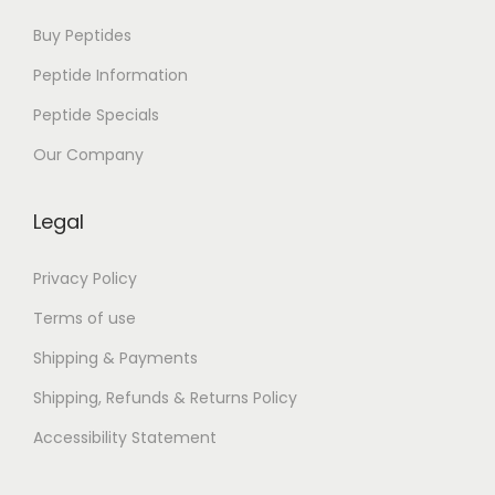
b
í
Buy Peptides
b
Peptide Information
l
Peptide Specials
i
c
Our Company
o
a
Legal
u
n
Privacy Policy
a
Terms of use
a
Shipping & Payments
p
Shipping, Refunds & Returns Policy
l
i
Accessibility Statement
c