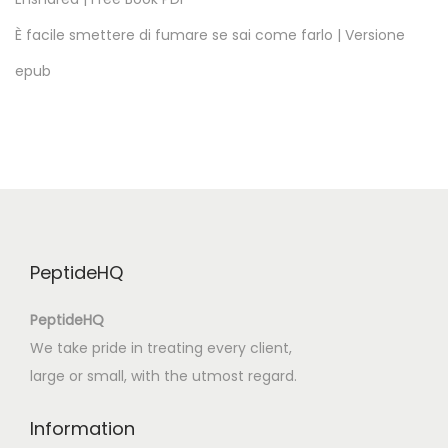
a
n
È facile smettere di fumare se sai come farlo | Versione
t
epub
i
a
g
o
:
D
e
PeptideHQ
l
t
PeptideHQ
e
We take pride in treating every client,
x
large or small, with the utmost regard.
t
o
Information