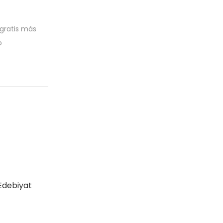
 gratis más
o
Edebiyat