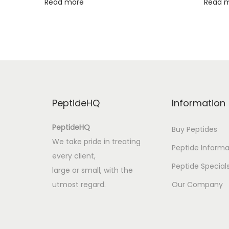
Read more
Read 
e
B
o
o
k
(
E
PeptideHQ
Information
-
B
PeptideHQ
Buy Peptides
o
We take pride in treating
Peptide Informa
o
every client,
k
Peptide Special
large or small, with the
)
utmost regard.
Our Company
T
h
e