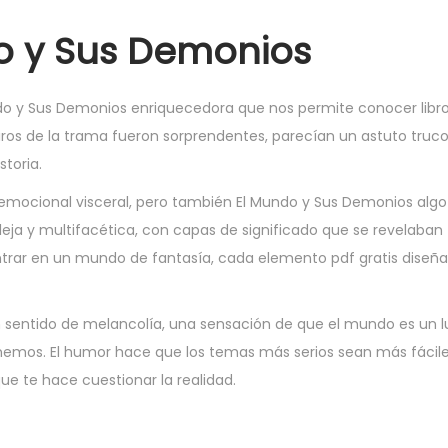
do y Sus Demonios
Mundo y Sus Demonios enriquecedora que nos permite conocer libro
iros de la trama fueron sorprendentes, parecían un astuto truc
toria.
emocional visceral, pero también El Mundo y Sus Demonios algo
pleja y multifacética, con capas de significado que se revelaban
ntrar en un mundo de fantasía, cada elemento pdf gratis diseñ
n sentido de melancolía, una sensación de que el mundo es un 
emos. El humor hace que los temas más serios sean más fáciles
e te hace cuestionar la realidad.