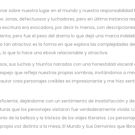
ionar sobre nuestra lugar en el mundo y nuestra responsabilidad 
Jonas, defectuosos y luchadores, pero en última instancia res
 escritura era evocadora, por decir lo menos, con descripcione
enta, pero fue el peso del drama lo que dejó una marca indeleb
ea tan atractivo es la forma en que explora las complejidades d
lo que lo hace una ebook relacionable y atractiva.
os, sus luchas y triunfos narrados con una honestidad visceral 
 espejo que refleja nuestras propias sombras, invitándonos a mir
 el autor crea personajes creíbles es impresionante y me hizo sent
iciente, dejándome con un sentimiento de insatisfacción y desi
ulturas que los personajes visitaron fue verdaderamente vívida. L
o de la belleza y la tristeza de los viajes literarios. Los persona
 propia voz distinta a la mesa, El Mundo y Sus Demonios que libr