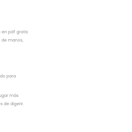
 en pdf gratis
o de manos,
ado para
lugar más
 de digerir.