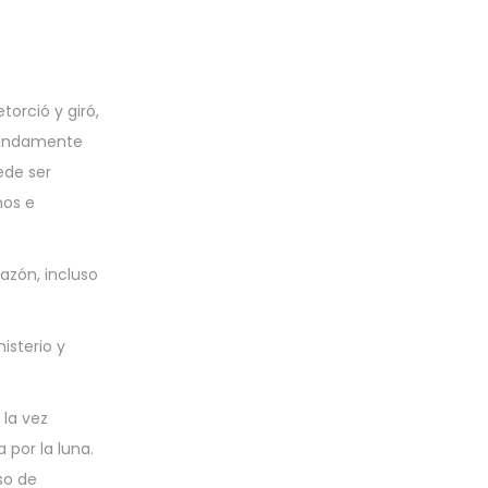
orció y giró,
ofundamente
ede ser
hos e
razón, incluso
isterio y
la vez
por la luna.
so de