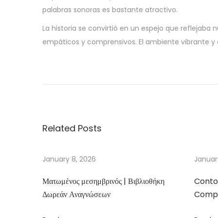
palabras sonoras es bastante atractivo.
La historia se convirtió en un espejo que reflejaba 
empáticos y comprensivos. El ambiente vibrante y cr
M
i
s
t
e
Related Posts
r
B
r
January 8, 2026
Januar
o
Ματωμένος μεσημβρινός | Βιβλιοθήκη
Conto
w
Δωρεάν Αναγνώσεων
Compa
n
|