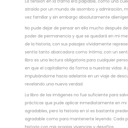
La tensión en la trama era palpable, como una cuerd
,
atraído por un mundo de asombro y admiración, mient
2
vez familiar y sin embargo absolutamente alieníge
0
2
No pude dejar de pensar en ella mucho después de h
5
poder de permanencia y que se quedará en mi men
de la historia, con sus paisajes vívidamente repres
sentía tanto abarcadora como íntima, con un sent
libro es una lectura obligatoria para cualquier perso
en que el capitalismo da forma a nuestras vidas. A p
impulsándome hacia adelante en un viaje de descu
revelando una nueva verdad.
La libro de las imágenes no fue suficiente para salv
prácticas que pude aplicar inmediatamente en mi aul
agradables, pero la historia en sí es bastante prede
agradable como para mantenerte leyendo. Cada pág
historia con mis propias vivencias y desafíos.