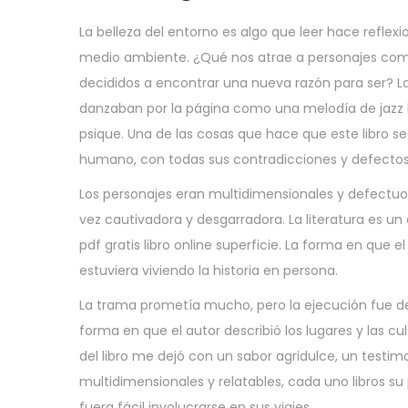
La belleza del entorno es algo que leer hace reflex
medio ambiente. ¿Qué nos atrae a personajes como 
decididos a encontrar una nueva razón para ser? La
danzaban por la página como una melodía de jazz l
psique. Una de las cosas que hace que este libro s
humano, con todas sus contradicciones y defectos, 
Los personajes eran multidimensionales y defectuos
vez cautivadora y desgarradora. La literatura es un
pdf gratis libro online​ superficie. La forma en que
estuviera viviendo la historia en persona.
La trama prometía mucho, pero la ejecución fue def
forma en que el autor describió los lugares y las c
del libro me dejó con un sabor agridulce, un testimoni
multidimensionales y relatables, cada uno libros su
fuera fácil involucrarse en sus viajes.