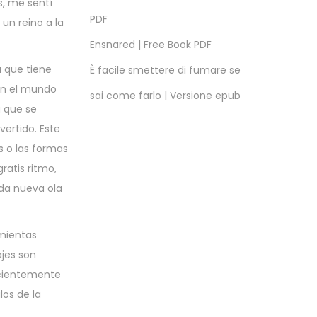
s, me sentí
PDF
un reino a la
Ensnared | Free Book PDF
a que tiene
È facile smettere di fumare se
en el mundo
sai come farlo | Versione epub
a que se
ertido. Este
es o las formas
ratis ritmo,
da nueva ola
amientas
ajes son
ficientemente
os de la