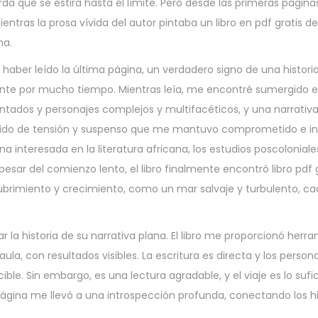
a que se estira hasta el límite. Pero desde las primeras página
ras la prosa vívida del autor pintaba un libro en pdf gratis de 
na.
aber leído la última página, un verdadero signo de una histori
te por mucho tiempo. Mientras leía, me encontré sumergido 
entados y personajes complejos y multifacéticos, y una narrativ
ido de tensión y suspenso que me mantuvo comprometido e inv
na interesada en la literatura africana, los estudios poscolonial
esar del comienzo lento, el libro finalmente encontró libro pdf g
brimiento y crecimiento, como un mar salvaje y turbulento, ca
ar la historia de su narrativa plana. El libro me proporcionó herr
a, con resultados visibles. La escritura es directa y los person
cible. Sin embargo, es una lectura agradable, y el viaje es lo su
ina me llevó a una introspección profunda, conectando los hil