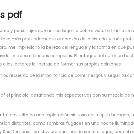
s pdf
 y personajes que nunca llegan a cobrar vida. La trama se ret
 llevó más profundamente al corazón de la historia, y más pr
 libro, me impresionó la belleza del lenguaje y la forma en que pu
vidas y transmitir ideas complejas. El enfoque del autor en hec
 a los lectores la libertad de formar sus propias opiniones.
onios recuerdo de la importancia de correr riesgos y seguir tu co
f el principio, desafiando mis expectativas con su mezcla de m
tré envuelto en una exploración sinuosa de la epub humana, a 
ntían distantes, como sombras fugaces en una noche iluminada 
y Sus Demonios si estuviera caminando sobre el agua, pero el u