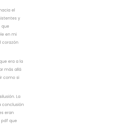
hacia el
istentes y
s que
le en mi
el corazón
que era a la
ar más allá
ir como si
lusión. La
a conclusión
jes eran
o pdf que