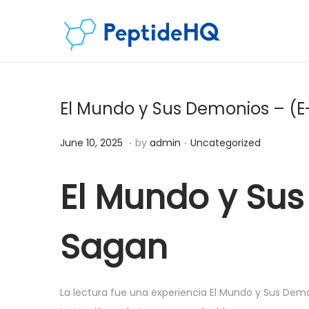
El Mundo y Sus Demonios – (E
.
.
Posted on
Posted in
D
June 10, 2025
by
admin
Uncategorized
e
c
El Mundo y Sus
e
m
Sagan
b
e
r
La lectura fue una experiencia El Mundo y Sus Demo
6