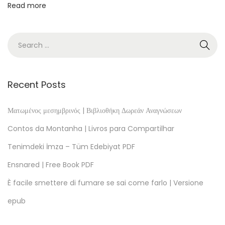
Read more
i
a
L
i
v
r
Recent Posts
o
s
Ματωμένος μεσημβρινός | Βιβλιοθήκη Δωρεάν Αναγνώσεων
T
Contos da Montanha | Livros para Compartilhar
h
Tenimdeki İmza – Tüm Edebiyat PDF
e
Ensnared | Free Book PDF
G
o
È facile smettere di fumare se sai come farlo | Versione
o
epub
d
S