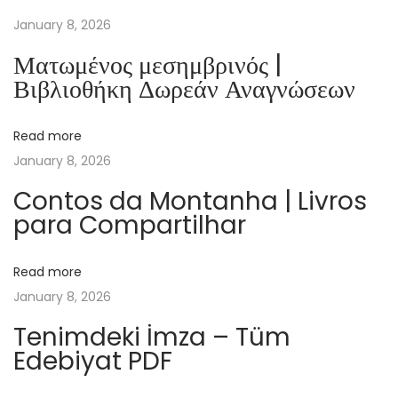
s
January 8, 2026
s
Ματωμένος μεσημβρινός |
e
Βιβλιοθήκη Δωρεάν Αναγνώσεων
V
o
Read more
c
January 8, 2026
ê
–
Contos da Montanha | Livros
para Compartilhar
B
a
i
Read more
x
January 8, 2026
e
Tenimdeki İmza – Tüm
e
Edebiyat PDF
L
e