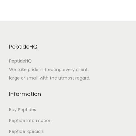
h
e
p
h
e
PeptideHQ
r
d
PeptideHQ
–
We take pride in treating every client,
(
large or small, with the utmost regard.
E
-
Information
B
o
Buy Peptides
o
Peptide Information
k
Peptide Specials
,