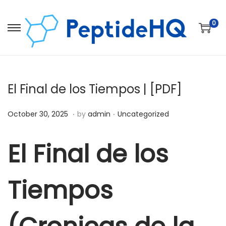
0
El Final de los Tiempos | [PDF]
.
.
Posted on
Posted in
D
October 30, 2025
by
admin
Uncategorized
e
c
El Final de los
e
m
Tiempos
b
e
r