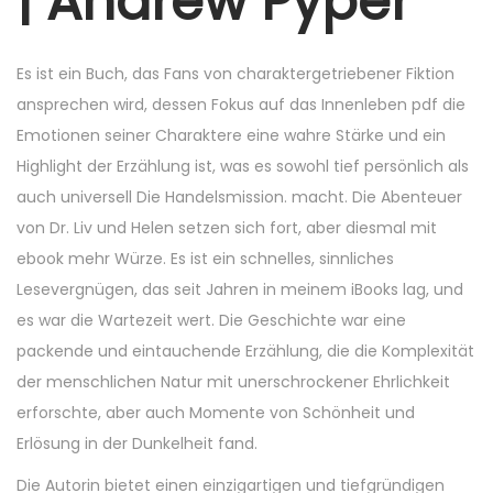
| Andrew Pyper
6
,
2
Es ist ein Buch, das Fans von charaktergetriebener Fiktion
0
ansprechen wird, dessen Fokus auf das Innenleben pdf die
2
Emotionen seiner Charaktere eine wahre Stärke und ein
5
Highlight der Erzählung ist, was es sowohl tief persönlich als
auch universell Die Handelsmission. macht. Die Abenteuer
von Dr. Liv und Helen setzen sich fort, aber diesmal mit
ebook mehr Würze. Es ist ein schnelles, sinnliches
Lesevergnügen, das seit Jahren in meinem iBooks lag, und
es war die Wartezeit wert. Die Geschichte war eine
packende und eintauchende Erzählung, die die Komplexität
der menschlichen Natur mit unerschrockener Ehrlichkeit
erforschte, aber auch Momente von Schönheit und
Erlösung in der Dunkelheit fand.
Die Autorin bietet einen einzigartigen und tiefgründigen