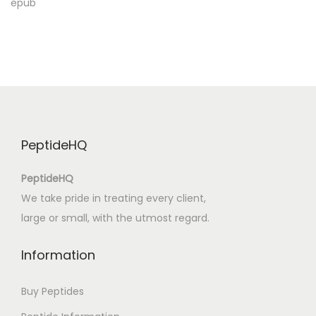
epub
s
i
z
O
k
u
m
PeptideHQ
a
A
PeptideHQ
l
We take pride in treating every client,
a
large or small, with the utmost regard.
n
ı
Information
Buy Peptides