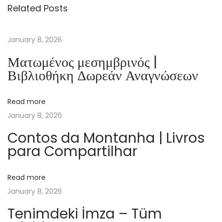
Related Posts
s
i
s
January 8, 2026
t
Ματωμένος μεσημβρινός |
e
Βιβλιοθήκη Δωρεάν Αναγνώσεων
n
t
Read more
i
January 8, 2026
n
–
Contos da Montanha | Livros
para Compartilhar
e
B
o
Read more
o
January 8, 2026
k
Tenimdeki İmza – Tüm
P