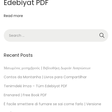
Edebiyat PDF
D
F
Read more
K
a
y
ı
p
K
Recent Posts
ı
z
Ματωμένος μεσημβρινός | Βιβλιοθήκη Δωρεάν Αναγνώσεων
|
Contos da Montanha | Livros para Compartilhar
Ü
Tenimdeki İmza – Tüm Edebiyat PDF
c
Ensnared | Free Book PDF
r
e
È facile smettere di fumare se sai come farlo | Versione
t