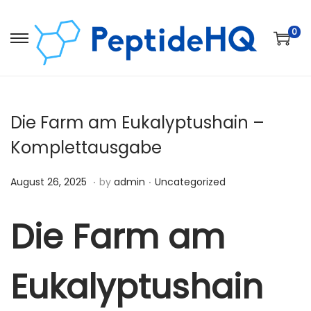
0
Die Farm am Eukalyptushain –
Komplettausgabe
.
.
Posted on
Posted in
D
August 26, 2025
by
admin
Uncategorized
e
c
Die Farm am
e
m
Eukalyptushain
b
e