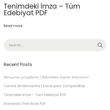
l
Tenimdeki İmza – Tüm
B
Edebiyat PDF
o
o
Read more
k
T
h
e
P
l
Recent Posts
a
g
Ματωμένος μεσημβρινός | Βιβλιοθήκη Δωρεάν Αναγνώσεων
u
Contos da Montanha | Livros para Compartilhar
e
Tenimdeki İmza – Tüm Edebiyat PDF
–
Ensnared | Free Book PDF
[