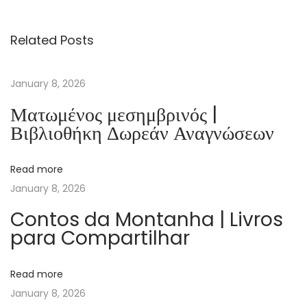
h
t
Related Posts
o
a
F
January 8, 2026
l
Ματωμένος μεσημβρινός |
a
Βιβλιοθήκη Δωρεάν Αναγνώσεων
m
e
Read more
–
January 8, 2026
D
i
Contos da Montanha | Livros
para Compartilhar
g
i
t
Read more
a
January 8, 2026