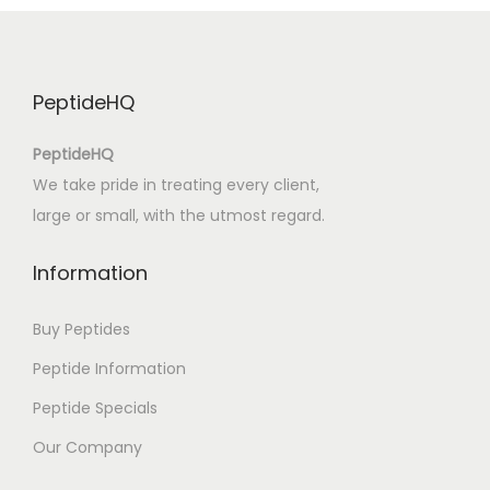
Q
u
a
PeptideHQ
l
q
PeptideHQ
u
We take pride in treating every client,
e
large or small, with the utmost regard.
r
M
Information
o
m
Buy Peptides
e
Peptide Information
n
Peptide Specials
t
o
Our Company
G