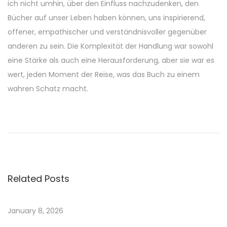
ich nicht umhin, über den Einfluss nachzudenken, den
Bücher auf unser Leben haben können, uns inspirierend,
offener, empathischer und verständnisvoller gegenüber
anderen zu sein. Die Komplexität der Handlung war sowohl
eine Stärke als auch eine Herausforderung, aber sie war es
wert, jeden Moment der Reise, was das Buch zu einem
wahren Schatz macht.
U
b
i
k
|
Related Posts
[
E
-
January 8, 2026
B