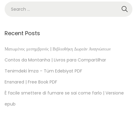
F
l
o
r
Recent Posts
e
s
Ματωμένος μεσημβρινός | Βιβλιοθήκη Δωρεάν Αναγνώσεων
t
Contos da Montanha | Livros para Compartilhar
a
Tenimdeki İmza – Tüm Edebiyat PDF
|
Ensnared | Free Book PDF
L
i
È facile smettere di fumare se sai come farlo | Versione
v
epub
r
o
s
a