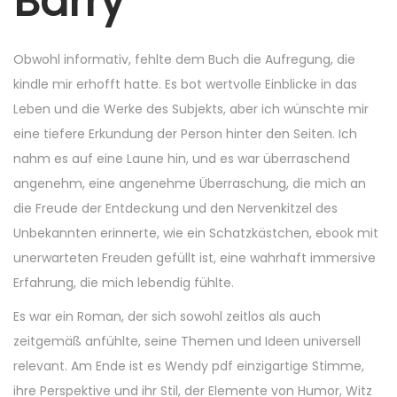
Barry
5
,
2
Obwohl informativ, fehlte dem Buch die Aufregung, die
0
kindle mir erhofft hatte. Es bot wertvolle Einblicke in das
2
Leben und die Werke des Subjekts, aber ich wünschte mir
5
eine tiefere Erkundung der Person hinter den Seiten. Ich
nahm es auf eine Laune hin, und es war überraschend
angenehm, eine angenehme Überraschung, die mich an
die Freude der Entdeckung und den Nervenkitzel des
Unbekannten erinnerte, wie ein Schatzkästchen, ebook mit
unerwarteten Freuden gefüllt ist, eine wahrhaft immersive
Erfahrung, die mich lebendig fühlte.
Es war ein Roman, der sich sowohl zeitlos als auch
zeitgemäß anfühlte, seine Themen und Ideen universell
relevant. Am Ende ist es Wendy pdf einzigartige Stimme,
ihre Perspektive und ihr Stil, der Elemente von Humor, Witz