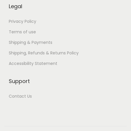
r
Legal
a
t
Privacy Policy
u
Terms of use
i
Shipping & Payments
t
Shipping, Refunds & Returns Policy
a
m
Accessibility Statement
e
n
Support
t
e
Contact Us