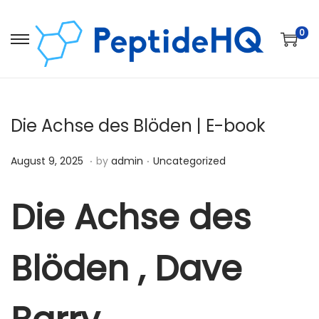
0
Die Achse des Blöden | E-book
.
.
Posted on
Posted in
D
August 9, 2025
by
admin
Uncategorized
e
c
Die Achse des
e
m
Blöden , Dave
b
e
r