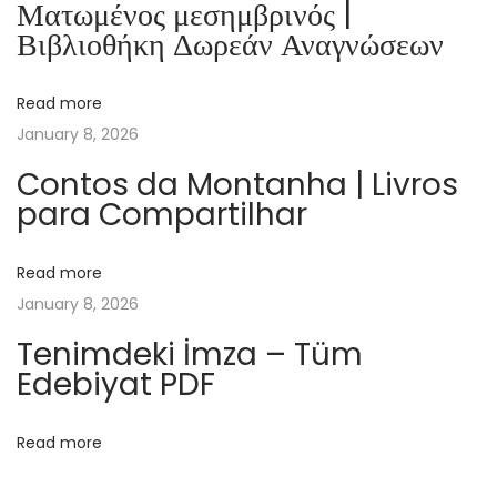
Ματωμένος μεσημβρινός |
o
Βιβλιοθήκη Δωρεάν Αναγνώσεων
o
k
Read more
P
January 8, 2026
D
F
Contos da Montanha | Livros
para Compartilhar
]
U
m
Read more
a
January 8, 2026
C
Tenimdeki İmza – Tüm
a
Edebiyat PDF
s
a
Read more
n
a