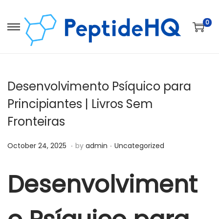
0
Desenvolvimento Psíquico para
Principiantes | Livros Sem
Fronteiras
.
.
Posted on
Posted in
D
October 24, 2025
by
admin
Uncategorized
e
c
Desenvolviment
e
m
b