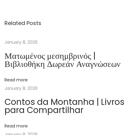
E
n
Related Posts
d
o
f
January 8, 2026
t
Ματωμένος μεσημβρινός |
h
Βιβλιοθήκη Δωρεάν Αναγνώσεων
e
W
Read more
o
January 8, 2026
r
l
Contos da Montanha | Livros
para Compartilhar
d
A
s
Read more
W
January 8, 2026