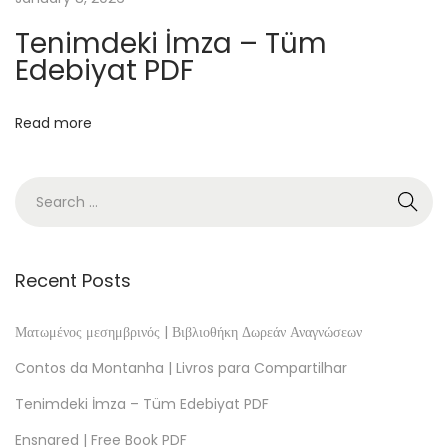
e
Tenimdeki İmza – Tüm
K
Edebiyat PDF
n
o
Read more
w
I
t
:
N
e
Recent Posts
w
T
Ματωμένος μεσημβρινός | Βιβλιοθήκη Δωρεάν Αναγνώσεων
a
Contos da Montanha | Livros para Compartilhar
l
Tenimdeki İmza – Tüm Edebiyat PDF
e
Ensnared | Free Book PDF
s