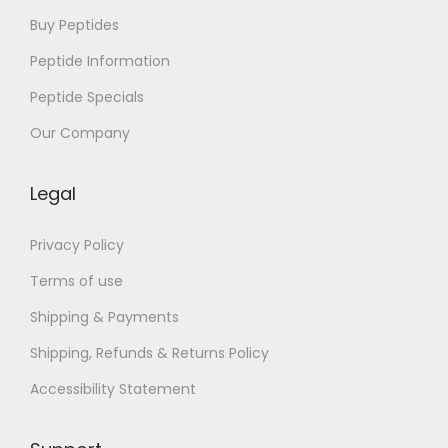
h
Buy Peptides
e
Peptide Information
S
Peptide Specials
t
a
Our Company
n
d
Legal
–
P
Privacy Policy
D
Terms of use
F
Shipping & Payments
F
Shipping, Refunds & Returns Policy
r
e
Accessibility Statement
e
T