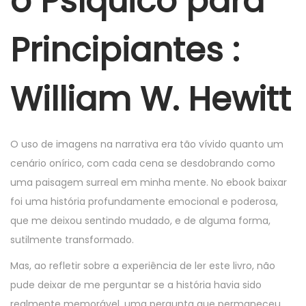
o Psíquico para
e
r
Principiantes :
4
,
William W. Hewitt
2
0
2
O uso de imagens na narrativa era tão vívido quanto um
5
cenário onírico, com cada cena se desdobrando como
uma paisagem surreal em minha mente. No ebook baixar
foi uma história profundamente emocional e poderosa,
que me deixou sentindo mudado, e de alguma forma,
sutilmente transformado.
Mas, ao refletir sobre a experiência de ler este livro, não
pude deixar de me perguntar se a história havia sido
realmente memorável, uma pergunta que permaneceu