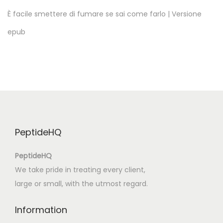
o
È facile smettere di fumare se sai come farlo | Versione
f
epub
S
t
e
p
h
e
n
PeptideHQ
K
i
PeptideHQ
n
We take pride in treating every client,
g
large or small, with the utmost regard.
’
s
Information
T