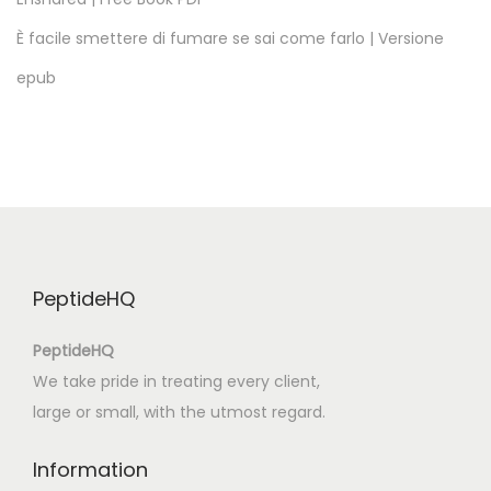
s
e
È facile smettere di fumare se sai come farlo | Versione
:
epub
E
n
t
w
i
c
k
PeptideHQ
l
u
PeptideHQ
n
We take pride in treating every client,
g
large or small, with the utmost regard.
u
n
Information