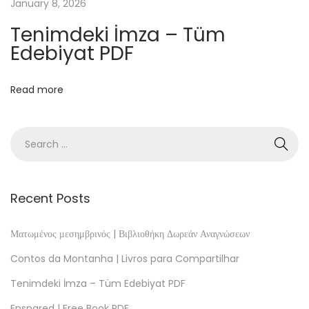
e
January 8, 2026
r
Tenimdeki İmza – Tüm
K
Edebiyat PDF
o
n
Read more
s
u
m
e
r
l
Recent Posts
e
b
Ματωμένος μεσημβρινός | Βιβλιοθήκη Δωρεάν Αναγνώσεων
n
Contos da Montanha | Livros para Compartilhar
i
Tenimdeki İmza – Tüm Edebiyat PDF
s
Ensnared | Free Book PDF