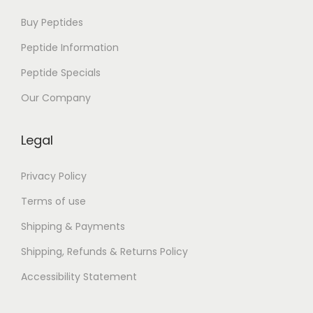
d
T
Buy Peptides
e
Peptide Information
s
Peptide Specials
t
e
Our Company
i
n
Legal
e
r
Privacy Policy
n
Terms of use
e
Shipping & Payments
u
Shipping, Refunds & Returns Policy
e
n
Accessibility Statement
M