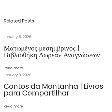
e
M
e
Related Posts
s
s
u
January 8, 2026
n
Ματωμένος μεσημβρινός |
g
Βιβλιοθήκη Δωρεάν Αναγνώσεων
b
i
Read more
l
January 8, 2026
d
h
Contos da Montanha | Livros
para Compartilhar
a
f
t
Read more