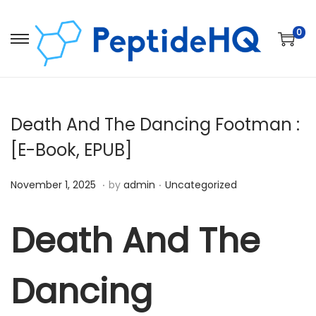
0
Death And The Dancing Footman :
[E-Book, EPUB]
.
.
Posted on
Posted in
D
November 1, 2025
by
admin
Uncategorized
e
c
Death And The
e
m
Dancing
b
e