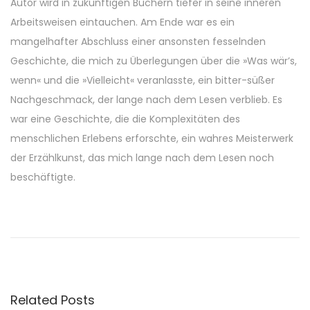
Autor wird in zukünftigen Büchern tiefer in seine inneren
Arbeitsweisen eintauchen. Am Ende war es ein
mangelhafter Abschluss einer ansonsten fesselnden
Geschichte, die mich zu Überlegungen über die »Was wär’s,
wenn« und die »Vielleicht« veranlasste, ein bitter-süßer
Nachgeschmack, der lange nach dem Lesen verblieb. Es
war eine Geschichte, die die Komplexitäten des
menschlichen Erlebens erforschte, ein wahres Meisterwerk
der Erzählkunst, das mich lange nach dem Lesen noch
beschäftigte.
C
a
t
c
h
Related Posts
t