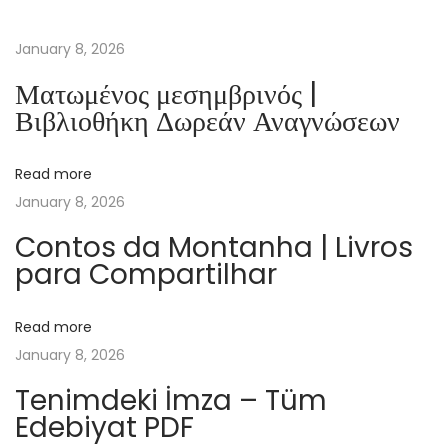
h
e
January 8, 2026
S
Ματωμένος μεσημβρινός |
u
Βιβλιοθήκη Δωρεάν Αναγνώσεων
n
:
Read more
e
January 8, 2026
B
o
Contos da Montanha | Livros
para Compartilhar
o
k
(
Read more
E
January 8, 2026
-
Tenimdeki İmza – Tüm
B
Edebiyat PDF
o