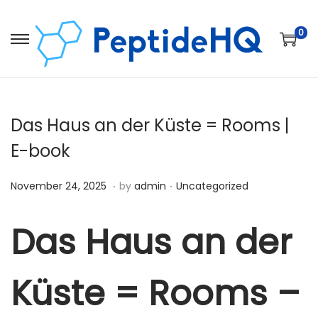
0
Das Haus an der Küste = Rooms |
E-book
.
.
Posted on
Posted in
D
November 24, 2025
by
admin
Uncategorized
e
c
Das Haus an der
e
m
Küste = Rooms –
b
e