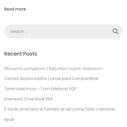
o
Read more
k
)
R
é
u
s
Recent Posts
s
i
Ματωμένος μεσημβρινός | Βιβλιοθήκη Δωρεάν Αναγνώσεων
r
Contos da Montanha | Livros para Compartilhar
s
Tenimdeki İmza – Tüm Edebiyat PDF
o
Ensnared | Free Book PDF
n
B
È facile smettere di fumare se sai come farlo | Versione
a
epub
c