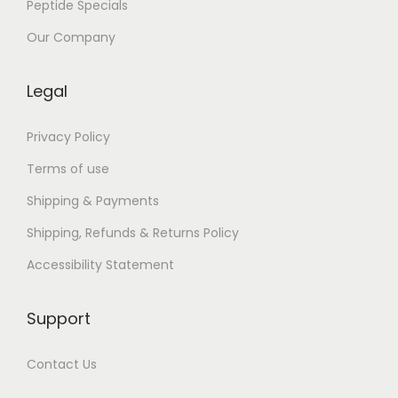
Peptide Specials
n
a
Our Company
l
y
Legal
s
e
Privacy Policy
d
Terms of use
e
Shipping & Payments
l
Shipping, Refunds & Returns Policy
a
p
Accessibility Statement
i
è
Support
c
e
Contact Us
L