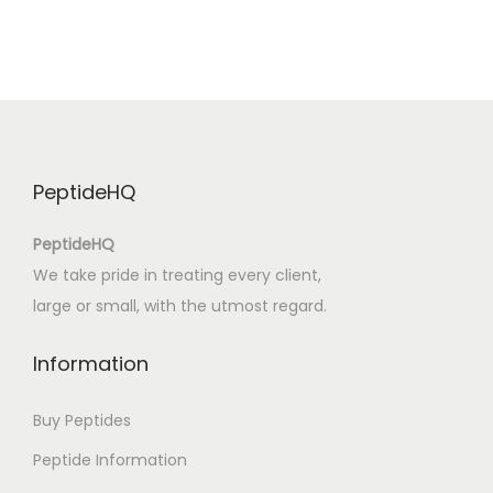
d
e
f
r
a
n
PeptideHQ
ç
a
PeptideHQ
i
We take pride in treating every client,
s
large or small, with the utmost regard.
2
0
Information
2
6
Buy Peptides
:
Peptide Information
A