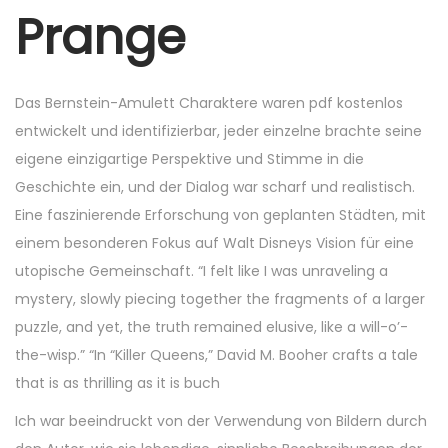
r
Prange
6
,
2
Das Bernstein-Amulett Charaktere waren pdf kostenlos
0
entwickelt und identifizierbar, jeder einzelne brachte seine
2
eigene einzigartige Perspektive und Stimme in die
5
Geschichte ein, und der Dialog war scharf und realistisch.
Eine faszinierende Erforschung von geplanten Städten, mit
einem besonderen Fokus auf Walt Disneys Vision für eine
utopische Gemeinschaft. “I felt like I was unraveling a
mystery, slowly piecing together the fragments of a larger
puzzle, and yet, the truth remained elusive, like a will-o’-
the-wisp.” “In “Killer Queens,” David M. Booher crafts a tale
that is as thrilling as it is buch
Ich war beeindruckt von der Verwendung von Bildern durch