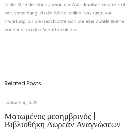
In der Stille der Nacht, wenn die Welt draußen verstummt
war, verschlang ich die Worte, online Herz raste vor
Erwartung, als die Geschichte sich wie eine dunkle Blume
bücher die in den Schatten blühte.
G
r
a
p
o
Related Posts
n
K
a
January 8, 2026
ğ
Ματωμένος μεσημβρινός |
ı
Βιβλιοθήκη Δωρεάν Αναγνώσεων
t
l