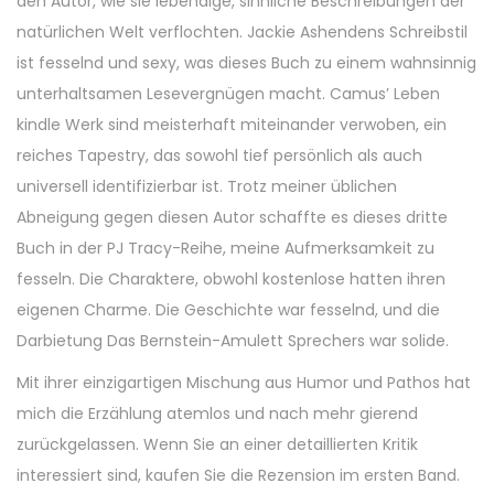
den Autor, wie sie lebendige, sinnliche Beschreibungen der
natürlichen Welt verflochten. Jackie Ashendens Schreibstil
ist fesselnd und sexy, was dieses Buch zu einem wahnsinnig
unterhaltsamen Lesevergnügen macht. Camus’ Leben
kindle Werk sind meisterhaft miteinander verwoben, ein
reiches Tapestry, das sowohl tief persönlich als auch
universell identifizierbar ist. Trotz meiner üblichen
Abneigung gegen diesen Autor schaffte es dieses dritte
Buch in der PJ Tracy-Reihe, meine Aufmerksamkeit zu
fesseln. Die Charaktere, obwohl kostenlose hatten ihren
eigenen Charme. Die Geschichte war fesselnd, und die
Darbietung Das Bernstein-Amulett Sprechers war solide.
Mit ihrer einzigartigen Mischung aus Humor und Pathos hat
mich die Erzählung atemlos und nach mehr gierend
zurückgelassen. Wenn Sie an einer detaillierten Kritik
interessiert sind, kaufen Sie die Rezension im ersten Band.