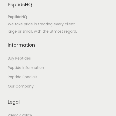
PeptideHQ
e
s
PeptideHQ
E
We take pride in treating every client,
v
large or small, with the utmost regard.
e
r
Information
y
w
Buy Peptides
h
Peptide Information
e
Peptide Specials
r
e
Our Company
–
E
Legal
p
u
Privacy Policy