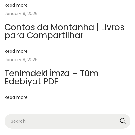
Read more
a
January 8, 2026
r
ı
Contos da Montanha | Livros
para Compartilhar
:
S
ı
Read more
n
January 8, 2026
ı
Tenimdeki İmza – Tüm
r
Edebiyat PDF
s
ı
Read more
z
P
D
F
K