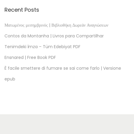
i
Recent Posts
t
a
Ματωμένος μεσημβρινός | Βιβλιοθήκη Δωρεάν Αναγνώσεων
p
Contos da Montanha | Livros para Compartilhar
l
Tenimdeki İmza – Tüm Edebiyat PDF
a
Ensnared | Free Book PDF
r
L
È facile smettere di fumare se sai come farlo | Versione
i
epub
t
t
l
e
F
i
r