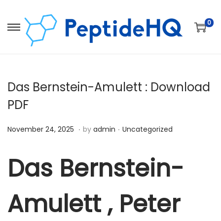
0
Das Bernstein-Amulett : Download
PDF
.
.
Posted on
Posted in
D
November 24, 2025
by
admin
Uncategorized
e
c
Das Bernstein-
e
m
Amulett , Peter
b
e