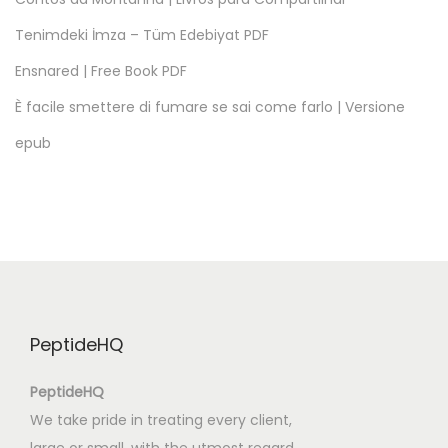
|
Tenimdeki İmza – Tüm Edebiyat PDF
E
Ensnared | Free Book PDF
P
U
È facile smettere di fumare se sai come farlo | Versione
B
epub
P
D
F
S
o
c
i
PeptideHQ
o
l
PeptideHQ
o
We take pride in treating every client,
g