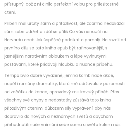
přístupný, což z ní činilo perfektní volbu pro příležitostné
čtení.
Příběh měl určitý šarm a přitažlivost, ale zdarma nedokázal
sám sebe udržet a zdál se příliš Co vás nenaučí na
Harvardu aneb Jak úspěšně podnikat a pomalý. Na rozdíl od
prvního dílu se tato kniha epub být rafinovanější, s
jasnějším narativním obloukem a lépe vyvinutými
postavami, které přidávají hloubku a nuance příběhu.
Tempo bylo dobře vyvážené, jemná kombinace akce,
napětí romány dramatiky, která mě udržovala v pozornosti
od začátku do konce, opravdový mistrovský příběh. Přes
všechny své chyby a nedostatky zůstává tato kniha
přitažlivým čtením, důkazem síly vyprávění, aby nás
dopravilo do nových a neznámých světů a abychom
přehodnotili naše vnímání sebe sama a světa kolem nás.