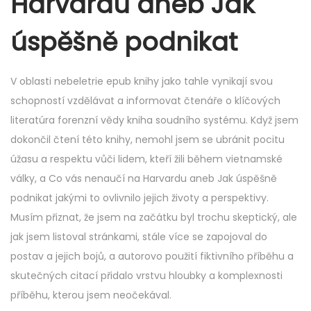
Harvardu aneb Jak
úspěšně podnikat
V oblasti nebeletrie epub knihy jako tahle vynikají svou
schopností vzdělávat a informovat čtenáře o klíčových
literatúra forenzní vědy kniha soudního systému. Když jsem
dokončil čtení této knihy, nemohl jsem se ubránit pocitu
úžasu a respektu vůči lidem, kteří žili během vietnamské
války, a Co vás nenaučí na Harvardu aneb Jak úspěšně
podnikat jakými to ovlivnilo jejich životy a perspektivy.
Musím přiznat, že jsem na začátku byl trochu skeptický, ale
jak jsem listoval stránkami, stále více se zapojoval do
postav a jejich bojů, a autorovo použití fiktivního příběhu a
skutečných citací přidalo vrstvu hloubky a komplexnosti
příběhu, kterou jsem neočekával.