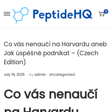
0
Co vás nenaučí na Harvardu aneb
Jak úspěšně podnikat – (Czech
Edition)
.
.
Posted on
Posted in
D
July 19, 2025
by
admin
Uncategorized
e
c
Co vás nenaučí
e
m
b