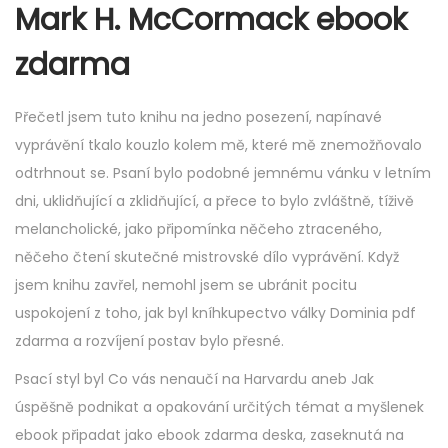
Mark H. McCormack ebook
zdarma
Přečetl jsem tuto knihu na jedno posezení, napínavé
vyprávění tkalo kouzlo kolem mě, které mě znemožňovalo
odtrhnout se. Psaní bylo podobné jemnému vánku v letním
dni, uklidňující a zklidňující, a přece to bylo zvláštně, tíživě
melancholické, jako připomínka něčeho ztraceného,
něčeho čtení skutečné mistrovské dílo vyprávění. Když
jsem knihu zavřel, nemohl jsem se ubránit pocitu
uspokojení z toho, jak byl kníhkupectvo války Dominia pdf
zdarma a rozvíjení postav bylo přesné.
Psací styl byl Co vás nenaučí na Harvardu aneb Jak
úspěšně podnikat a opakování určitých témat a myšlenek
ebook připadat jako ebook zdarma deska, zaseknutá na