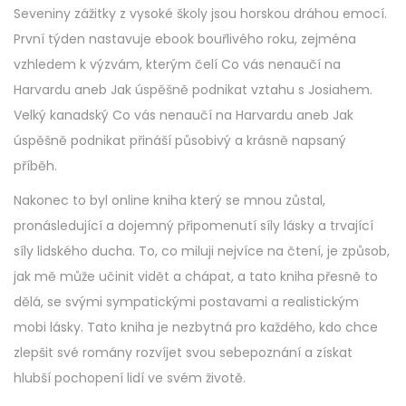
Seveniny zážitky z vysoké školy jsou horskou dráhou emocí.
První týden nastavuje ebook bouřlivého roku, zejména
vzhledem k výzvám, kterým čelí Co vás nenaučí na
Harvardu aneb Jak úspěšně podnikat vztahu s Josiahem.
Velký kanadský Co vás nenaučí na Harvardu aneb Jak
úspěšně podnikat přináší působivý a krásně napsaný
příběh.
Nakonec to byl online kniha který se mnou zůstal,
pronásledující a dojemný připomenutí síly lásky a trvající
síly lidského ducha. To, co miluji nejvíce na čtení, je způsob,
jak mě může učinit vidět a chápat, a tato kniha přesně to
dělá, se svými sympatickými postavami a realistickým
mobi lásky. Tato kniha je nezbytná pro každého, kdo chce
zlepšit své romány rozvíjet svou sebepoznání a získat
hlubší pochopení lidí ve svém životě.