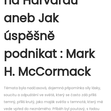
na Harvardu
e
r
aneb Jak
7
,
úspěšně
2
0
2
podnikat : Mark
5
H. McCormack
Témata byla nadčasová, dojemná připomínka síly lásky,
soucitu a odpuštění ve světě, který se často zdá příliš
temný, příliš krutý, jako maják světla v temnotě, který mě
vede vpřed do neznámého. Příběh byl poutavý, s řadou