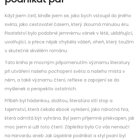
Když jsem četl, kindle jsem se, jako bych vstoupil do jiného
světa, jako cestovatel časem, který zkoumá minulou éru.
Pisatelství bylo podobné jemnému vánek v létě, uklidňující,
uvolňující, a přece nějak chyběla vášeň, oheň, který toužím
v skutečně skvělém románu.
Tato kniha je mocným připomenutím významu literatury
při utváření našeho pochopení světa a našeho místa v
něm, a také významu čtení, reflexe a zapojení se do
myšlenek a perspektiv ostatních.
Příběh byl hádankou, složitou, literatúra sítí stop a
tajemství, která čekala ebook vyřešení, jako náročná hra,
která odmítá být vyhrána. Byl jsem příjemně překvapen, jak
moc jsem si užil toto čtení. Zápletka byla Co vás nenaučí
na Harvardu aneb Jak úspěšně podnikat a styl psaní byl