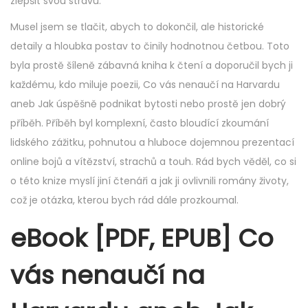
zlepšit svou stravu.
Musel jsem se tlačit, abych to dokončil, ale historické
detaily a hloubka postav to činily hodnotnou četbou. Toto
byla prostě šíleně zábavná kniha k čtení a doporučil bych ji
každému, kdo miluje poezii, Co vás nenaučí na Harvardu
aneb Jak úspěšně podnikat bytosti nebo prostě jen dobrý
příběh. Příběh byl komplexní, často bloudící zkoumání
lidského zážitku, pohnutou a hluboce dojemnou prezentací
online bojů a vítězství, strachů a touh. Rád bych věděl, co si
o této knize myslí jiní čtenáři a jak ji ovlivnili romány životy,
což je otázka, kterou bych rád dále prozkoumal.
eBook [PDF, EPUB] Co
vás nenaučí na