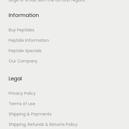
large or small, with the utmost regard.
i
e
Information
v
a
Buy Peptides
n
Peptide Information
d
Peptide Specials
e
p
Our Company
s
y
Legal
c
h
Privacy Policy
o
Terms of use
t
Shipping & Payments
h
Shipping, Refunds & Returns Policy
e