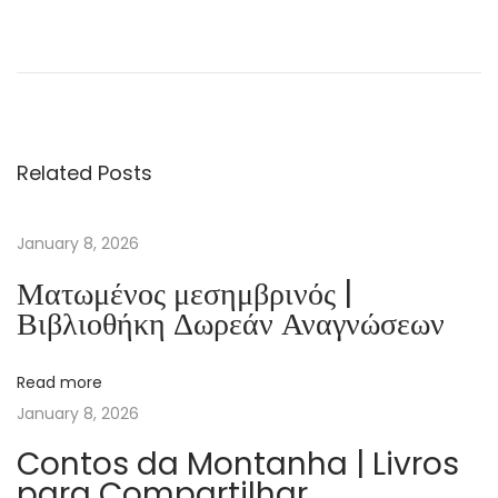
A
u
s
g
e
Related Posts
w
i
c
January 8, 2026
h
Ματωμένος μεσημβρινός |
t
Βιβλιοθήκη Δωρεάν Αναγνώσεων
e
l
Read more
t
January 8, 2026
:
E
Contos da Montanha | Livros
para Compartilhar
i