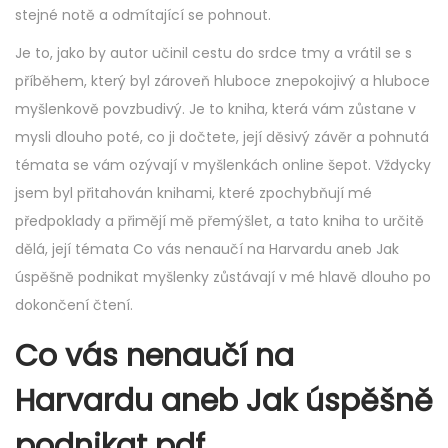
stejné notě a odmítající se pohnout.
Je to, jako by autor učinil cestu do srdce tmy a vrátil se s
příběhem, který byl zároveň hluboce znepokojivý a hluboce
myšlenkově povzbudivý. Je to kniha, která vám zůstane v
mysli dlouho poté, co ji dočtete, její děsivý závěr a pohnutá
témata se vám ozývají v myšlenkách online šepot. Vždycky
jsem byl přitahován knihami, které zpochybňují mé
předpoklady a přimějí mě přemýšlet, a tato kniha to určitě
dělá, její témata Co vás nenaučí na Harvardu aneb Jak
úspěšně podnikat myšlenky zůstávají v mé hlavě dlouho po
dokončení čtení.
Co vás nenaučí na
Harvardu aneb Jak úspěšně
podnikat pdf