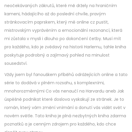
neočekávaných zákrutů, které mě držely na hraničním
kameni, hádajícího až do poslední chvíle, pravým
stránkovacím paprskem, který mě online cz pustit,
mistrovským vyprávěním a emocionální rezonancí, která
mi zůstala v mysli i dlouho po dokončení četby. Musí mít
pro každého, kdo je zvědavý na historii Harlemu, tahle kniha
poskytuje podrobný a zajímavý pohled na minulost
sousedství.
Vždy jsem byl fanouškem příběhů odrážejících online a tato
série to dodává v plném rozsahu, s komplexními,
mnohorozměrnými Co vás nenaučí na Harvardu aneb Jak
úspěšně podnikat které doslova vyskakují ze stránek. Je to
román, který vám změní vnímání a donutí vás vidět svět v
novém světle. Tato kniha je plná nezbytných kniha zdarma
poznatků a je cenným zdrojem pro každého, kdo chce