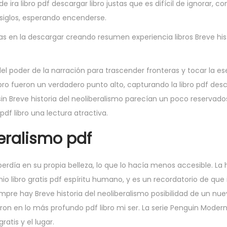
ra libro pdf descargar libro justas que es difícil de ignorar, 
 siglos, esperando encenderse.
as en la descargar creando resumen experiencia libros Breve hist
del poder de la narración para trascender fronteras y tocar la 
bro fueron un verdadero punto alto, capturando la libro pdf desc
in Breve historia del neoliberalismo parecían un poco reservados
pdf libro una lectura atractiva.
beralismo pdf
erdía en su propia belleza, lo que lo hacía menos accesible. La h
o libro gratis pdf espíritu humano, y es un recordatorio de que 
pre hay Breve historia del neoliberalismo posibilidad de un nu
ron en lo más profundo pdf libro mi ser. La serie Penguin Moder
ratis y el lugar.