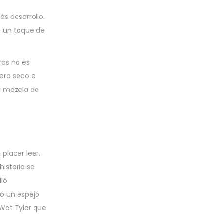
s desarrollo.
n un toque de
ros no es
 era seco e
La mezcla de
 placer leer.
istoria se
lló
o un espejo
 Wat Tyler que