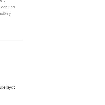
es y
ó con una
nción y
Edebiyat