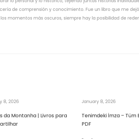
ar lo personal y lo histórico, tejiendo juntas historias individual
icería de comprensión y conocimiento. Fue un libro que me dej
n los momentos más oscuros, siempre hay la posibilidad de rede
y 8, 2026
January 8, 2026
s da Montanha | Livros para
Tenimdeki İmza – Tüm 
rtilhar
PDF