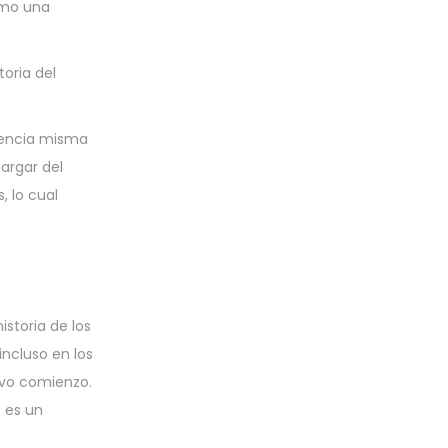
como una
oria del
esencia misma
argar del
, lo cual
istoria de los
incluso en los
evo comienzo.
n es un