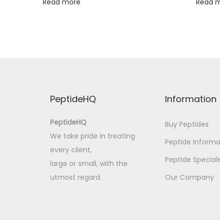
Read more
Read 
n
o
ś
c
i
|
e
PeptideHQ
Information
B
o
PeptideHQ
Buy Peptides
o
We take pride in treating
Peptide Informa
k
every client,
s
Peptide Special
large or small, with the
[
utmost regard.
Our Company
E
P
U