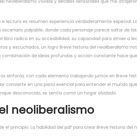
 neoliberalismo vívidas y detalles sensoriales que me atrajero
 e lectura es resumen experiencia verdaderamente especial. L
n escenario palpable, donde cada personaje parece saltar de las
l libro radica en su accesibilidad, su capacidad para atraer a le
istos y escuchados, un logro Breve historia del neoliberalismo no
. La combinación de ideas profundas y acción constante hace que 
ros sinfonía, con cada elemento trabajando juntos en Breve hist
o se convierte en una pieza esencial para entender el mundo que
nque desconocido, se sentía como un hogar olvidado.
del neoliberalismo
l principio. La habilidad del pdf para crear Breve historia del 