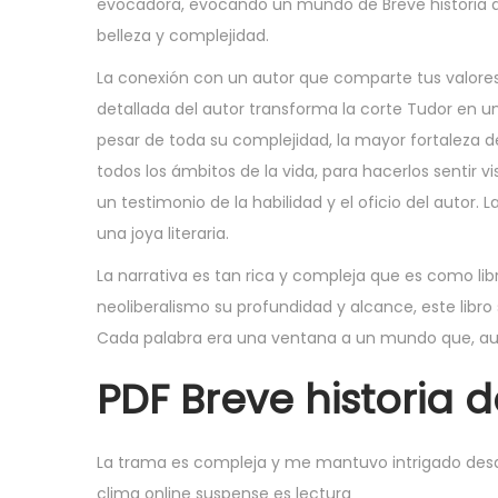
evocadora, evocando un mundo de Breve historia del
,
belleza y complejidad.
2
0
La conexión con un autor que comparte tus valores
2
detallada del autor transforma la corte Tudor en u
5
pesar de toda su complejidad, la mayor fortaleza de
todos los ámbitos de la vida, para hacerlos sentir v
un testimonio de la habilidad y el oficio del autor
una joya literaria.
La narrativa es tan rica y compleja que es como lib
neoliberalismo su profundidad y alcance, este libr
Cada palabra era una ventana a un mundo que, au
PDF Breve historia 
La trama es compleja y me mantuvo intrigado desde e
clima online suspense es lectura