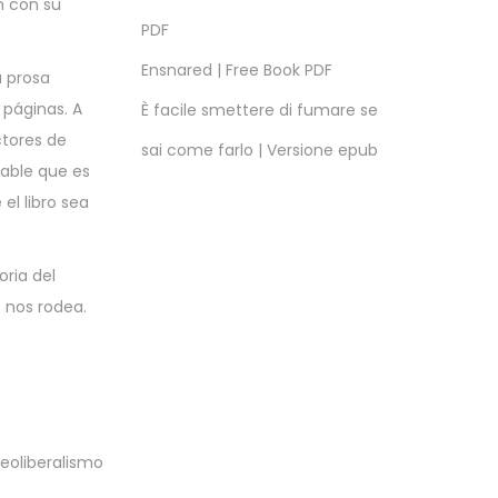
n con su
PDF
Ensnared | Free Book PDF
a prosa
 páginas. A
È facile smettere di fumare se
ctores de
sai come farlo | Versione epub
table que es
el libro sea
oria del
 nos rodea.
neoliberalismo