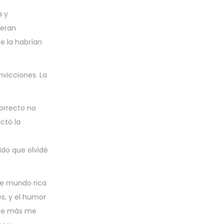
a y
 eran
ue la habrían
nvicciones. La
orrecto no
ctó la
do que olvidé
de mundo rica
s, y el humor
 que más me