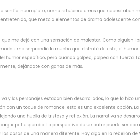
 se sentía incompleto, como si hubiera áreas que necesitaban má
smo entretenida, que mezcla elementos de drama adolescente co
l, que me dejó con una sensación de malestar. Como alguien lib
nimados, me sorprendió lo mucho que disfruté de este, el humor
o del humor específico, pero cuando golpea, golpea con fuerza. 
ralmente, dejándote con ganas de más.
a y los personajes estaban bien desarrollados, lo que lo hizo un
n con un toque de romance, esta es una excelente opción. La h
jando una huella de tristeza y reflexión. La narrativa se desarro
argar pdf esperaba. La perspectiva de un autor puede ser com
r las cosas de una manera diferente. Hay algo en la rebelión de