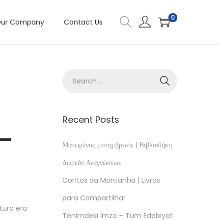
0
ur Company
Contact Us
Recent Posts
 –
Ματωμένος μεσημβρινός | Βιβλιοθήκη
Δωρεάν Αναγνώσεων
Contos da Montanha | Livros
para Compartilhar
tura era
Tenimdeki İmza – Tüm Edebiyat