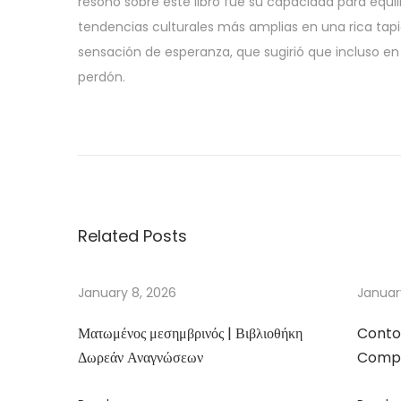
resonó sobre este libro fue su capacidad para equilibr
tendencias culturales más amplias en una rica tap
sensación de esperanza, que sugirió que incluso e
perdón.
W
i
ę
z
i
Related Posts
e
ń
w
January 8, 2026
Januar
i
Ματωμένος μεσημβρινός | Βιβλιοθήκη
Conto
e
Δωρεάν Αναγνώσεων
Compa
c
z