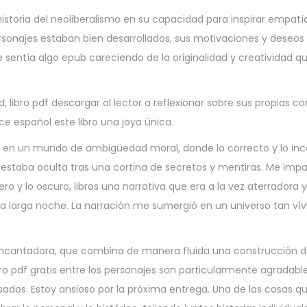
 historia del neoliberalismo en su capacidad para inspirar empatí
ersonajes estaban bien desarrollados, sus motivaciones y deseos
e sentía algo epub careciendo de la originalidad y creatividad q
ibro pdf descargar al lector a reflexionar sobre sus propias co
 español este libro una joya única.
o en un mundo de ambigüedad moral, donde lo correcto y lo inc
estaba oculta tras una cortina de secretos y mentiras. Me impa
ero y lo oscuro, libros una narrativa que era a la vez aterradora y
arga noche. La narración me sumergió en un universo tan vívi
 encantadora, que combina de manera fluida una construcción 
ro pdf gratis entre los personajes son particularmente agradable
sados. Estoy ansioso por la próxima entrega. Una de las cosas