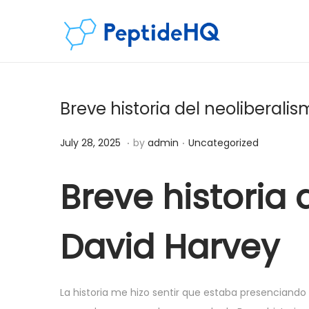
Breve historia del neoliberalis
.
.
Posted on
Posted in
D
July 28, 2025
by
admin
Uncategorized
e
c
Breve historia 
e
m
David Harvey
b
e
r
La historia me hizo sentir que estaba presenciando 
7